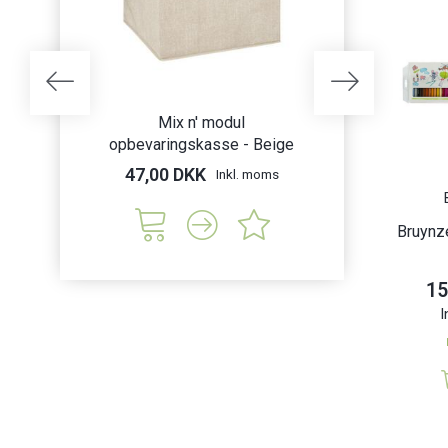
Mix n' modul
Nantes krydder
opbevaringskasse - Beige
afl
47,00 DKK
45,00 DK
Inkl. moms
Bruynze
15
I