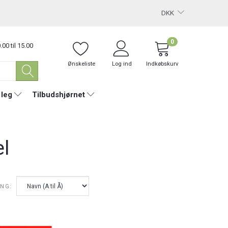
DKK
0
.00 til 15.00
Ønskeliste
Log ind
Indkøbskurv
 leg
Tilbudshjørnet
l
ING: