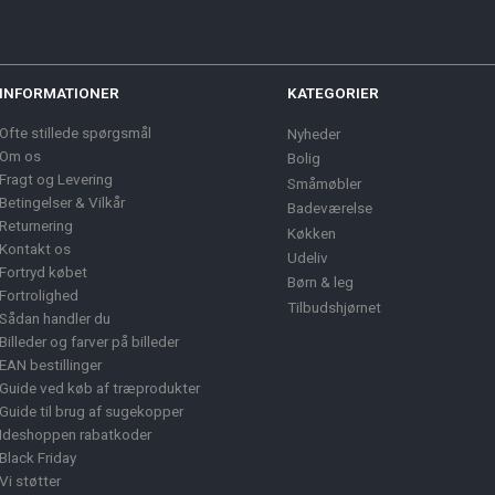
INFORMATIONER
KATEGORIER
Ofte stillede spørgsmål
Nyheder
Om os
Bolig
Fragt og Levering
Småmøbler
Betingelser & Vilkår
Badeværelse
Returnering
Køkken
Kontakt os
Udeliv
Fortryd købet
Børn & leg
Fortrolighed
Tilbudshjørnet
Sådan handler du
Billeder og farver på billeder
EAN bestillinger
Guide ved køb af træprodukter
Guide til brug af sugekopper
Ideshoppen rabatkoder
Black Friday
Vi støtter