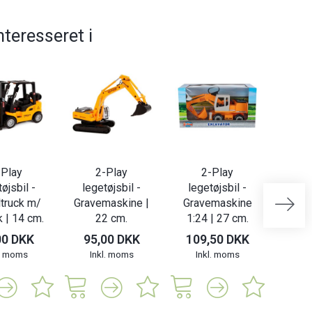
teresseret i
-Play
2-Play
2-Play
øjsbil -
legetøjsbil -
legetøjsbil -
leget
ltruck m/
Gravemaskine |
Gravemaskine
m/ o
 | 14 cm.
22 cm.
1:24 | 27 cm.
00 DKK
95,00 DKK
109,50 DKK
149
l. moms
Inkl. moms
Inkl. moms
In