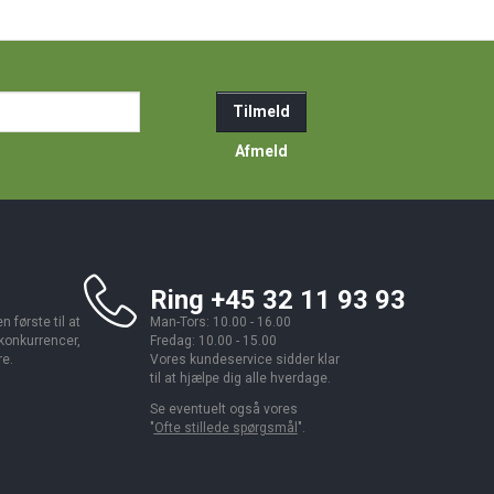
ail-
Tilmeld
resse
Afmeld
Ring +45 32 11 93 93
 første til at
Man-Tors: 10.00 - 16.00
 konkurrencer,
Fredag: 10.00 - 15.00
re.
Vores kundeservice sidder klar
til at hjælpe dig alle hverdage.
Se eventuelt også vores
"
Ofte stillede spørgsmål
".