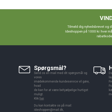
VIND
Tilmeld dig nyhedsbrevet og de
Ideshoppen på 1000 kr. hver måne
rabatkoder
Spørgsmål?
H
Send os en mail med dit spørgsmål og
Da
vores
la
imødekommende kundeservice vil gøre,
Fr
hvad
Fr
de kan for at være behjælpelige hurtigst
kø
muligt.
me
Klik
her
.
Du kan kontakte os på mail:
ideshoppen@mail.dk,