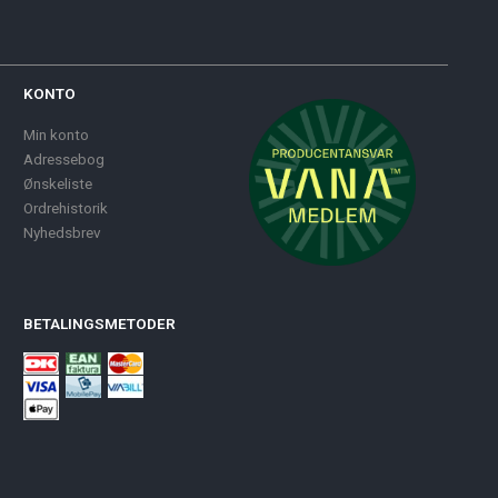
KONTO
Min konto
Adressebog
Ønskeliste
Ordrehistorik
Nyhedsbrev
BETALINGSMETODER