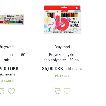
iglas - 6 stk.
Natureo toiletbørste - Sort
M
ange
opbeva
K
79,00 DKK
47,0
Inkl. moms
Inkl. moms
Bruynzeel
Bruynzeel
el tuscher - 50
Bruynzeel tykke
stk.
farveblyanter - 20 stk.
9,00 DKK
85,00 DKK
Inkl. moms
nkl. moms
PÅ LAGER
PÅ LAGER