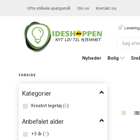
Ofte stillede spørgsmål
Om os
Kontakt os
Levering
Nyheder
Bolig
Små
FORSIDE
Kategorier
Kreativt legetøj
(
6
)
Anbefalet alder
+3 år
(
1
)