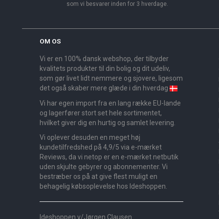
som vi besvarer inden for 3 hverdage.
OM OS
Vi er en 100% dansk webshop, der tilbyder
kvalitets produkter til din bolig og dit udeliv,
som gør livet lidt nemmere og sjovere, ligesom
det også skaber mere glæde i din hverdag
Vi har egen import fra en lang række EU-lande
og lagerfører stort set hele sortimentet,
hvilket giver dig en hurtig og samlet levering.
Vi oplever desuden en meget høj
kundetilfredshed på 4,9/5 via e-mærket
Reviews, da vi netop er en e-mærket netbutik
uden skjulte gebyrer og abonnementer. Vi
bestræber os på at give flest muligt en
behagelig købsoplevelse hos Ideshoppen.
Ideshoppen v/Jørgen Clausen