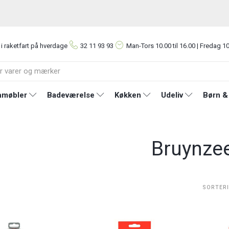
 i raketfart på hverdage
32 11 93 93
Man-Tors
10.00 til 16.00 | Fredag 10
møbler
Badeværelse
Køkken
Udeliv
Børn &
Bruynzee
SORTER