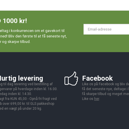
 1000 kr!
Em
ltag i konkurrencen om et gavekort til
ad
d! Bliv den første til at få seneste nyt,
 og skarpe tilbud.
urtig levering
Facebook
g til dag levering ved bestilling af
Like os på Facebook og bliv den
gervarer på hverdage inden kl. 16.00.
få det seneste nye, deltage i
edag inden kl. 14.30.
få skarpe tilbud og meget me
agt fra KUN 45,00 - Opnå fri fragt ved
Like os
her
.
b over 699,00 kr. til GLS pakkeshop
d en vægt på under 20 kg.