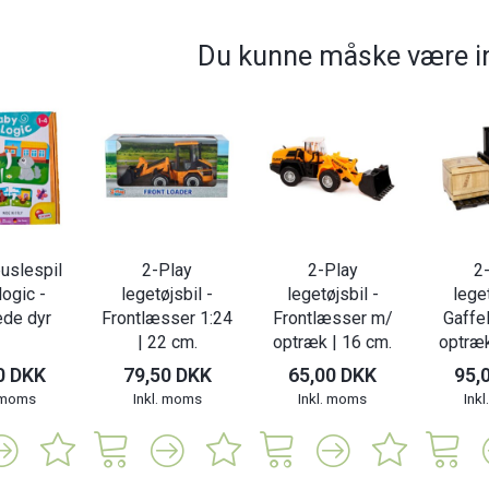
Du kunne måske være in
puslespil
2-Play
2-Play
2
logic -
legetøjsbil -
legetøjsbil -
leget
ede dyr
Frontlæsser 1:24
Frontlæsser m/
Gaffe
| 22 cm.
optræk | 16 cm.
optræk
0 DKK
79,50 DKK
65,00 DKK
95,
. moms
Inkl. moms
Inkl. moms
Ink