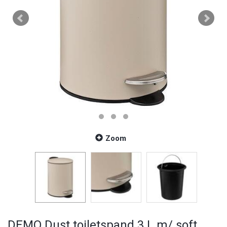
Zoom
DEMO Dust toiletspand 3 L m/ soft