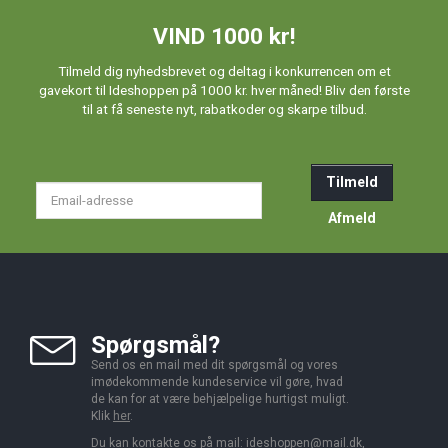
VIND 1000 kr!
Tilmeld dig nyhedsbrevet og deltag i konkurrencen om et
gavekort til Ideshoppen på 1000 kr. hver måned! Bliv den første
til at få seneste nyt, rabatkoder og skarpe tilbud.
Tilmeld
Email-
adresse
Afmeld
Spørgsmål?
Send os en mail med dit spørgsmål og vores
imødekommende kundeservice vil gøre, hvad
de kan for at være behjælpelige hurtigst muligt.
Klik
her
.
Du kan kontakte os på mail:
ideshoppen@mail.dk,