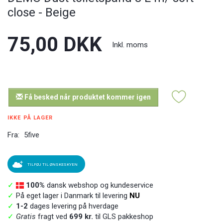
close - Beige
75,00 DKK
Inkl. moms
Få besked når produktet kommer igen
IKKE PÅ LAGER
Fra:
5five
TILFØJ TIL ØNSKESKYEN
✓
100%
dansk webshop og kundeservice
✓
På eget lager i Danmark til levering
NU
✓
1-2
dages levering på hverdage
✓
Gratis
fragt ved
699 kr.
til GLS pakkeshop