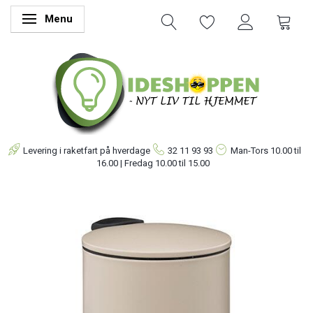
Menu
Skifte navigation
Levering i raketfart på hverdage
32 11 93 93
Man-Tors
10.00 til
16.00 | Fredag 10.00 til 15.00