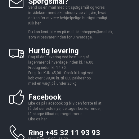
Spørgsmål?
Send os en mail med dit spørgsmål og vores
imødekommende kundeservice vil gøre, hvad
de kan for at være behjælpelige hurtigst muligt.
Klik
her
.
Du kan kontakte os på mail:
ideshoppen@mail.dk,
som vi besvarer inden for 3 hverdage.
Hurtig levering
Dag til dag levering ved bestilling af
lagervarer på hverdage inden kl. 16.00.
Fredag inden kl. 14.30.
Fragt fra KUN 45,00 - Opnå fri fragt ved
køb over 699,00 kr. til GLS pakkeshop
med en vægt på under 20 kg.
Facebook
Like os på Facebook og bliv den første til at
få det seneste nye, deltage i konkurrencer,
få skarpe tilbud og meget mere.
Like os
her
.
Ring +45 32 11 93 93
Man-Tors: 10.00 - 16.00