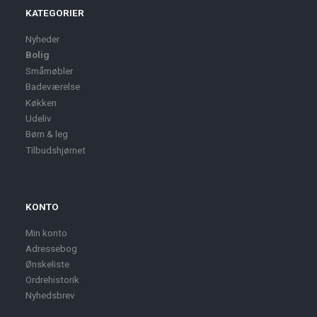
KATEGORIER
Nyheder
Bolig
Småmøbler
Badeværelse
Køkken
Udeliv
Børn & leg
Tilbudshjørnet
KONTO
Min konto
Adressebog
Ønskeliste
Ordrehistorik
Nyhedsbrev