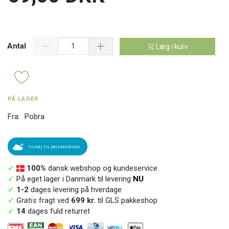
Antal
Læg i kurv
PÅ LAGER
Fra:
Pobra
TILFØJ TIL ØNSKESKYEN
✓
100%
dansk webshop og kundeservice
✓
På eget lager i Danmark til levering
NU
✓
1-2
dages levering på hverdage
✓
Gratis
fragt ved
699 kr.
til GLS pakkeshop
✓
14
dages fuld returret