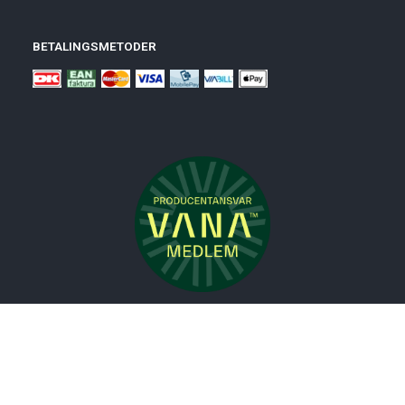
BETALINGSMETODER
Nyheder
Bolig
Småmøbler
Badeværelse
Køkken