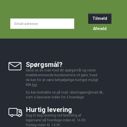
Tilmeld
Email-
adresse
Afmeld
Spørgsmål?
Send os en mail med dit spørgsmål og vores
imødekommende kundeservice vil gøre, hvad
de kan for at være behjælpelige hurtigst muligt.
Klik
her
.
Du kan kontakte os på mail:
ideshoppen@mail.dk,
som vi besvarer inden for 3 hverdage.
Hurtig levering
Dag til dag levering ved bestilling af
lagervarer på hverdage inden kl. 16.00.
Fredag inden kl. 14.30.