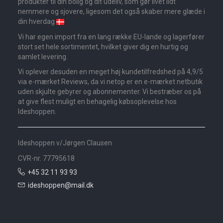
produkter til din bolig og dit udeliv, som gør livet lidt
nemmere og sjovere, ligesom det også skaber mere glæde i
din hverdag
Vi har egen import fra en lang række EU-lande og lagerfører
stort set hele sortimentet, hvilket giver dig en hurtig og
samlet levering.
Vi oplever desuden en meget høj kundetilfredshed på 4,9/5
via e-mærket Reviews, da vi netop er en e-mærket netbutik
uden skjulte gebyrer og abonnementer. Vi bestræber os på
at give flest muligt en behagelig købsoplevelse hos
Ideshoppen.
Ideshoppen v/Jørgen Clausen
CVR-nr. 77795618
+45 32 11 93 93
ideshoppen@mail.dk