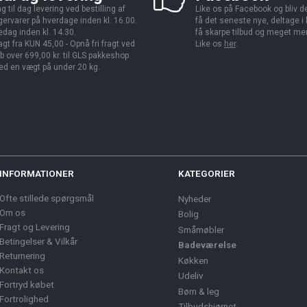
g til dag levering ved bestilling af
Like os på Facebook og bliv den
gervarer på hverdage inden kl. 16.00.
få det seneste nye, deltage i
edag inden kl. 14.30.
få skarpe tilbud og meget me
agt fra KUN 45,00 - Opnå fri fragt ved
Like os
her
.
b over 699,00 kr. til GLS pakkeshop
d en vægt på under 20 kg.
INFORMATIONER
KATEGORIER
Ofte stillede spørgsmål
Nyheder
Om os
Bolig
Fragt og Levering
Småmøbler
Betingelser & Vilkår
Badeværelse
Returnering
Køkken
Kontakt os
Udeliv
Fortryd købet
Børn & leg
Fortrolighed
Tilbudshjørnet