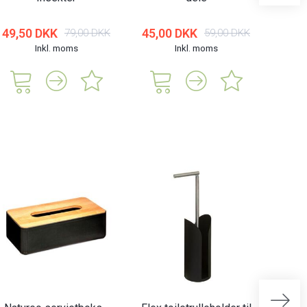
49,50 DKK
45,00 DKK
79,00 DKK
59,00 DKK
Inkl. moms
Inkl. moms
285,