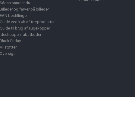
Sådan handler du
Billeder og farver på billeder
EAN bestillinger
Guide ved køb af træprodukter
Guide til brug af sugekopper
Ideshoppen rabatkoder
Black Friday
Vi støtter
Oversigt