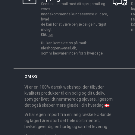
Send os en mail med dit spørgsmål og
Da
vores
la
imødekommende kundeservice vil gøre,
Fr
hvad
Fr
de kan for at være behjælpelige hurtigst
kø
muligt.
me
Klik
her
.
Du kan kontakte os på mail:
ideshoppen@mail.dk,
som vi besvarer inden for 3 hverdage.
OM OS
Vi er en 100% dansk webshop, der tilbyder
kvalitets produkter til din bolig og dit udeliv,
som gør livet lidt nemmere og sjovere, ligesom
det også skaber mere glæde i din hverdag
Vi har egen import fra en lang række EU-lande
og lagerfører stort set hele sortimentet,
hvilket giver dig en hurtig og samlet levering.