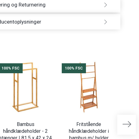
ring og Returnering
ducentoplysninger
100% FSC
100% FSC
100%
Bambus
Fritstående
håndklædeholder - 2
håndklædeholder i
hån
stænger | 81,5 x 42 x 24
bambus m/ hylder
s