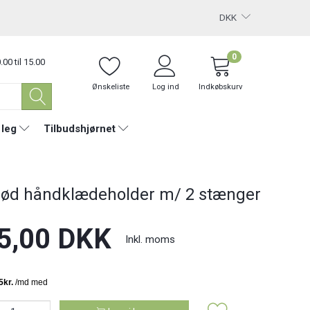
DKK
0
.00 til 15.00
Ønskeliste
Log ind
Indkøbskurv
 leg
Tilbudshjørnet
erød håndklædeholder m/ 2 stænger
5,00 DKK
Inkl. moms