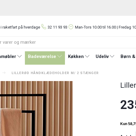
 i raketfart på hverdage
32 11 93 93
Man-Tors
10.00 til 16.00 | Fredag 10
møbler
Badeværelse
Køkken
Udeliv
Børn &
LILLERØD HÅNDKLÆDEHOLDER M/ 2 STÆNGER
Lill
23