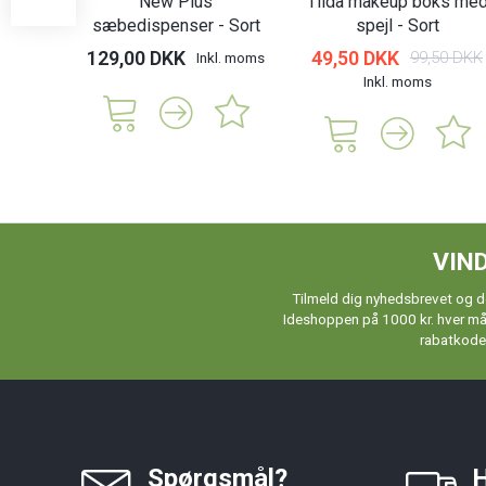
New Plus
Tilda makeup boks me
sæbedispenser - Sort
spejl - Sort
129,00 DKK
49,50 DKK
99,50 DKK
Inkl. moms
Inkl. moms
VIND
Tilmeld dig nyhedsbrevet og de
Ideshoppen på 1000 kr. hver måne
rabatkoder
Spørgsmål?
H