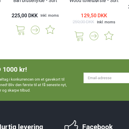
d
Bari brusehylde - Sort
Wood toiletbørste - Sort
225,00 DKK
129,50 DKK
Inkl. moms
259,00 DKK
Inkl. moms
 1000 kr!
Em
ltag i konkurrencen om et gavekort til
ad
d! Bliv den første til at få seneste nyt,
 og skarpe tilbud.
urtig levering
Facebook