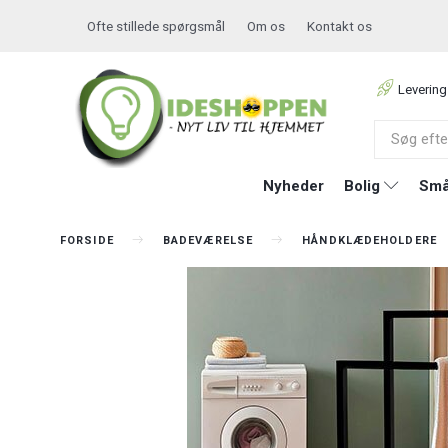
Ofte stillede spørgsmål
Om os
Kontakt os
Levering
Nyheder
Bolig
Små
FORSIDE
BADEVÆRELSE
HÅNDKLÆDEHOLDERE