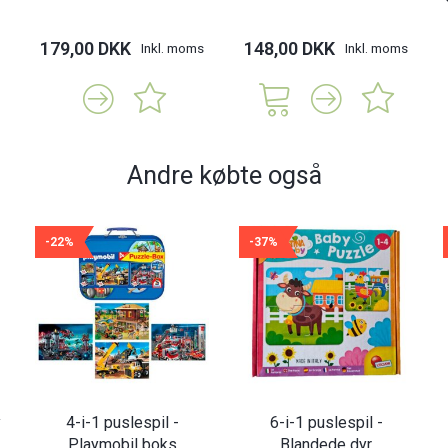
179,00 DKK
148,00 DKK
Inkl. moms
Inkl. moms
Andre købte også
-22%
-37%
y
4-i-1 puslespil -
6-i-1 puslespil -
Playmobil boks
Blandede dyr