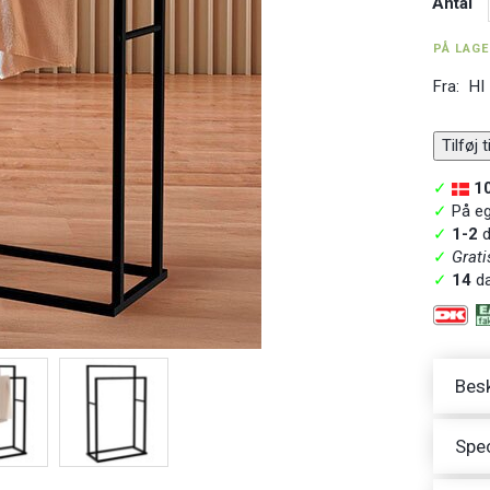
Antal
PÅ LAG
Fra:
HI
Tilføj 
✓
1
✓
På ege
✓
1-2
d
✓
Grati
✓
14
da
Besk
Spec