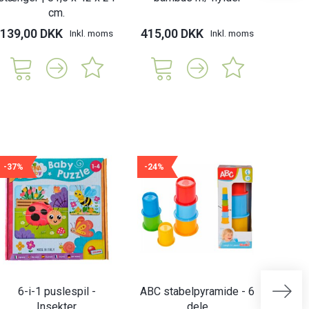
cm.
139,00 DKK
415,00 DKK
229,
Inkl. moms
Inkl. moms
-37%
-24%
-21%
6-i-1 puslespil -
ABC stabelpyramide - 6
Abrick
Insekter
dele
| 