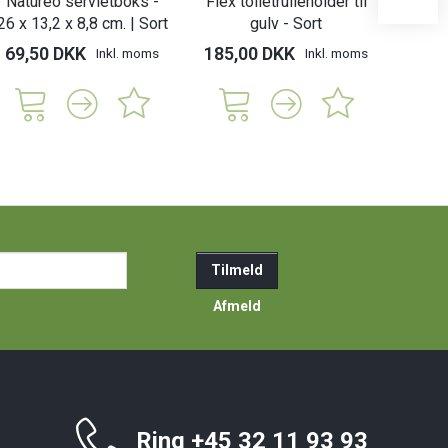
Natureo servietboks -
Flex toiletrulleholder til
Belfo
26 x 13,2 x 8,8 cm. | Sort
gulv - Sort
dør
69,50 DKK
185,00 DKK
49,
Inkl. moms
Inkl. moms
ail-
Tilmeld
resse
Afmeld
Ring +45 32 11 93 93