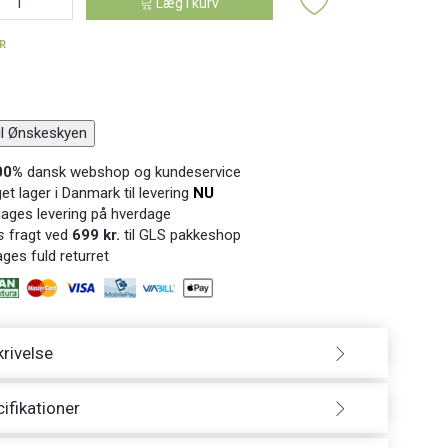
Læg i kurv
ER
til Ønskeskyen
00%
dansk webshop og kundeservice
t lager i Danmark til levering
NU
ages levering på hverdage
s
fragt ved
699 kr.
til GLS pakkeshop
ges fuld returret
rivelse
ifikationer