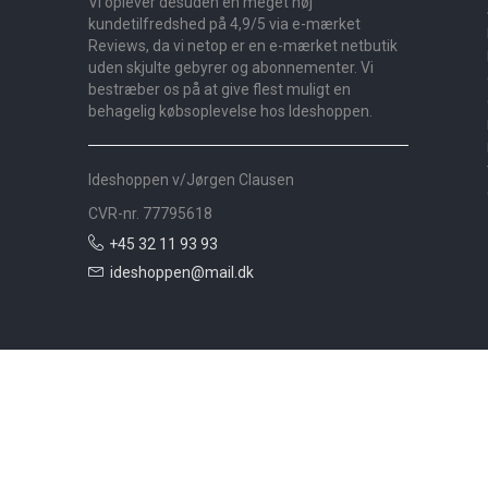
Vi oplever desuden en meget høj
kundetilfredshed på 4,9/5 via e-mærket
Reviews, da vi netop er en e-mærket netbutik
uden skjulte gebyrer og abonnementer. Vi
bestræber os på at give flest muligt en
behagelig købsoplevelse hos Ideshoppen.
Ideshoppen v/Jørgen Clausen
CVR-nr. 77795618
+45 32 11 93 93
ideshoppen@mail.dk
Nyheder
Bolig
Småmøbler
Badeværelse
Køkken
Udeliv