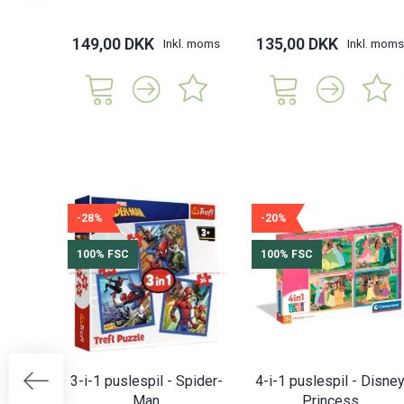
149,00 DKK
135,00 DKK
Inkl. moms
Inkl. moms
-28%
-20%
100% FSC
100% FSC
3-i-1 puslespil - Spider-
4-i-1 puslespil - Disne
Man
Princess