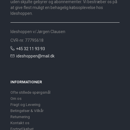
uden skjulte gebyrer og abonnementer. Vi bestræber os på
at give flest muligt en behagelig købsoplevelse hos
Ideshoppen.
Ideshoppen v/Jørgen Clausen
CVR-nr. 77795618
+45 32 11 93 93
ideshoppen@mail.dk
INFORMATIONER
Ofte stillede spørgsmål
Om os
Fragt og Levering
Betingelser & Vilkår
Returnering
Kontakt os
Fortryd købet