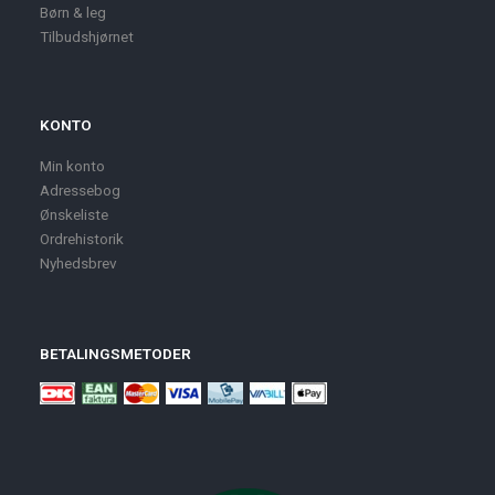
Børn & leg
Tilbudshjørnet
KONTO
Min konto
Adressebog
Ønskeliste
Ordrehistorik
Nyhedsbrev
BETALINGSMETODER