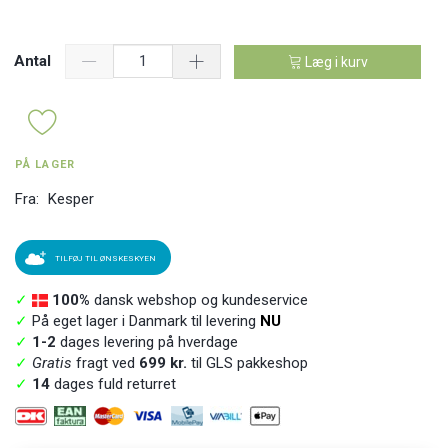
Antal
Læg i kurv
PÅ LAGER
Fra:
Kesper
TILFØJ TIL ØNSKESKYEN
✓
100%
dansk webshop og kundeservice
✓
På eget lager i Danmark til levering
NU
✓
1-2
dages levering på hverdage
✓
Gratis
fragt ved
699 kr.
til GLS pakkeshop
✓
14
dages fuld returret