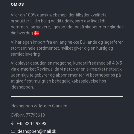
OM OS
Vi er en 100% dansk webshop, der tilbyder kvalitets
produkter til din bolig og dit udeliv, som gør livet lidt
nemmere og sjovere, ligesom det også skaber mere glæde i
din hverdag
Vi har egen import fra en lang række EU-lande og lagerfører
stort set hele sortimentet, hvilket giver dig en hurtig og
samlet levering.
Vi oplever desuden en meget høj kundetilfredshed på 4,9/5
via e-mærket Reviews, da vi netop er en e-mærket netbutik
uden skjulte gebyrer og abonnementer. Vi bestræber os på
at give flest muligt en behagelig købsoplevelse hos
Ideshoppen.
Ideshoppen v/Jørgen Clausen
CVR-nr. 77795618
+45 32 11 93 93
ideshoppen@mail.dk