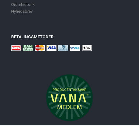
Ordrehistorik
Nyhedsbrev
BETALINGSMETODER
Nyheder
Bolig