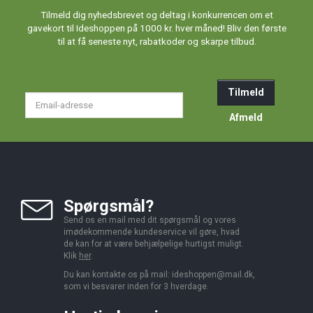
Tilmeld dig nyhedsbrevet og deltag i konkurrencen om et
gavekort til Ideshoppen på 1000 kr. hver måned! Bliv den første
til at få seneste nyt, rabatkoder og skarpe tilbud.
Tilmeld
Email-
adresse
Afmeld
Spørgsmål?
Send os en mail med dit spørgsmål og vores
imødekommende kundeservice vil gøre, hvad
de kan for at være behjælpelige hurtigst muligt.
Klik
her
.
Du kan kontakte os på mail:
ideshoppen@mail.dk,
som vi besvarer inden for 3 hverdage.