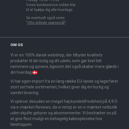
Fredag: 10.00 - 15.00
Vores kundeservice sidder klar
til at hjælpe dig alle hverdage.
Se eventuelt også vores
"
Ofte stillede spørgsmål
".
OM OS
Vi er en 100% dansk webshop, der tilbyder kvalitets
produkter til din bolig og dit udeliv, som gør livet lidt
nemmere og sjovere, ligesom det også skaber mere glæde i
din hverdag
Vi har egen import fra en lang række EU-lande og lagerfører
stort set hele sortimentet, hvilket giver dig en hurtig og
samlet levering.
Vi oplever desuden en meget høj kundetilfredshed på 4,9/5
via e-mærket Reviews, da vi netop er en e-mærket netbutik
uden skjulte gebyrer og abonnementer. Vi bestræber os på
at give flest muligt en behagelig købsoplevelse hos
Ideshoppen.