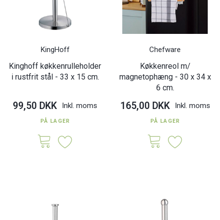
KingHoff
Chefware
Kinghoff køkkenrulleholder
Køkkenreol m/
i rustfrit stål - 33 x 15 cm.
magnetophæng - 30 x 34 x
6 cm.
99,50 DKK
165,00 DKK
Inkl. moms
Inkl. moms
PÅ LAGER
PÅ LAGER