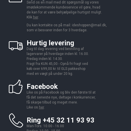
Send os en mail med dit spørgsmål og vores
imødekommende kundeservice vil gøre, hvad
de kan for at være behjælpelige hurtigst muligt.
Klik
her
.
Du kan kontakte os på mail:
ideshoppen@mail.dk,
som vi besvarer inden for 3 hverdage.
Hurtig levering
Dag til dag levering ved bestilling af
lagervarer på hverdage inden kl. 16.00.
Fredag inden kl. 14.30.
Fragt fra KUN 45,00 - Opnå fri fragt ved
køb over 699,00 kr. til GLS pakkeshop
med en vægt på under 20 kg.
Facebook
Like os på Facebook og bliv den første til at
få det seneste nye, deltage i konkurrencer,
få skarpe tilbud og meget mere.
Like os
her
.
Ring +45 32 11 93 93
Man-Tors: 10.00 - 16.00