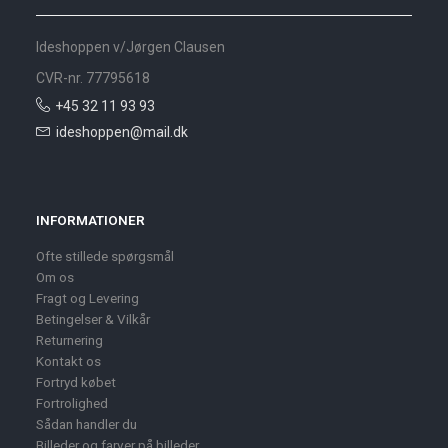
Ideshoppen v/Jørgen Clausen
CVR-nr. 77795618
+45 32 11 93 93
ideshoppen@mail.dk
INFORMATIONER
Ofte stillede spørgsmål
Om os
Fragt og Levering
Betingelser & Vilkår
Returnering
Kontakt os
Fortryd købet
Fortrolighed
Sådan handler du
Billeder og farver på billeder