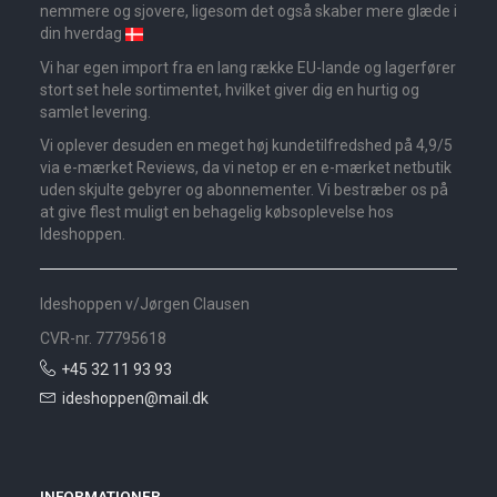
nemmere og sjovere, ligesom det også skaber mere glæde i
din hverdag
Vi har egen import fra en lang række EU-lande og lagerfører
stort set hele sortimentet, hvilket giver dig en hurtig og
samlet levering.
Vi oplever desuden en meget høj kundetilfredshed på 4,9/5
via e-mærket Reviews, da vi netop er en e-mærket netbutik
uden skjulte gebyrer og abonnementer. Vi bestræber os på
at give flest muligt en behagelig købsoplevelse hos
Ideshoppen.
Ideshoppen v/Jørgen Clausen
CVR-nr. 77795618
+45 32 11 93 93
ideshoppen@mail.dk
INFORMATIONER