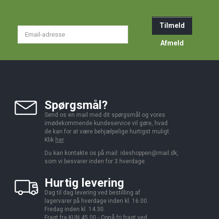
Tilmeld
Email-
adresse
Afmeld
Spørgsmål?
Send os en mail med dit spørgsmål og vores
imødekommende kundeservice vil gøre, hvad
de kan for at være behjælpelige hurtigst muligt.
Klik
her
.
Du kan kontakte os på mail:
ideshoppen@mail.dk,
som vi besvarer inden for 3 hverdage.
Hurtig levering
Dag til dag levering ved bestilling af
lagervarer på hverdage inden kl. 16.00.
Fredag inden kl. 14.30.
Fragt fra KUN 45,00 - Opnå fri fragt ved