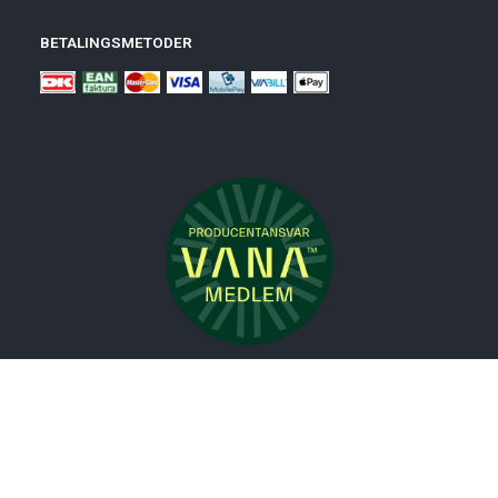
BETALINGSMETODER
Nyheder
Bolig
Småmøbler
Badeværelse
Køkken
Udeliv