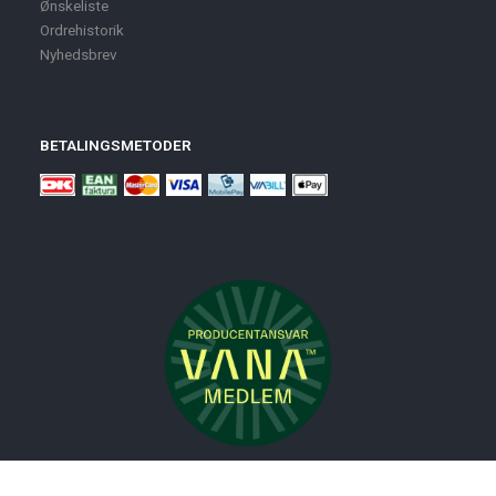
Ønskeliste
Ordrehistorik
Nyhedsbrev
BETALINGSMETODER
Nyheder
Bolig