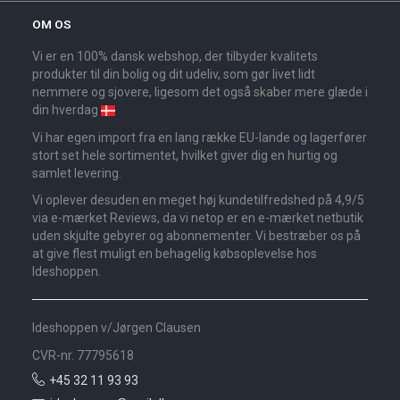
OM OS
Vi er en 100% dansk webshop, der tilbyder kvalitets
produkter til din bolig og dit udeliv, som gør livet lidt
nemmere og sjovere, ligesom det også skaber mere glæde i
din hverdag
Vi har egen import fra en lang række EU-lande og lagerfører
stort set hele sortimentet, hvilket giver dig en hurtig og
samlet levering.
Vi oplever desuden en meget høj kundetilfredshed på 4,9/5
via e-mærket Reviews, da vi netop er en e-mærket netbutik
uden skjulte gebyrer og abonnementer. Vi bestræber os på
at give flest muligt en behagelig købsoplevelse hos
Ideshoppen.
Ideshoppen v/Jørgen Clausen
CVR-nr. 77795618
+45 32 11 93 93