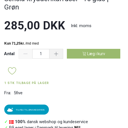
Grøn
285,00 DKK
Inkl. moms
Antal
Læg i kurv
1 STK TILBAGE PÅ LAGER
Fra:
5five
TILFØJ TIL ØNSKESKYEN
✓
100%
dansk webshop og kundeservice
✓
På eget lager i Danmark til levering
NU