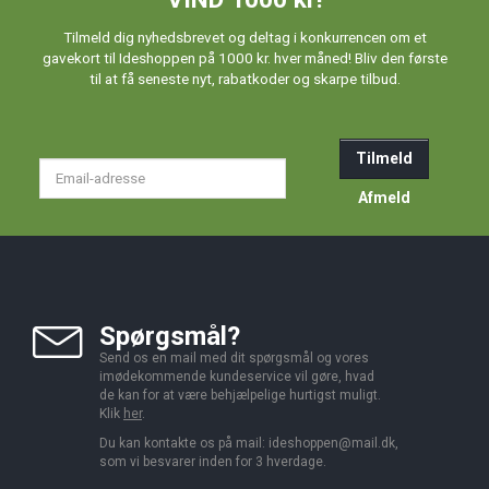
Tilmeld dig nyhedsbrevet og deltag i konkurrencen om et
gavekort til Ideshoppen på 1000 kr. hver måned! Bliv den første
til at få seneste nyt, rabatkoder og skarpe tilbud.
Tilmeld
Email-
adresse
Afmeld
Spørgsmål?
Send os en mail med dit spørgsmål og vores
imødekommende kundeservice vil gøre, hvad
de kan for at være behjælpelige hurtigst muligt.
Klik
her
.
Du kan kontakte os på mail:
ideshoppen@mail.dk,
som vi besvarer inden for 3 hverdage.