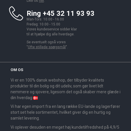
Like os
her
.
Ring +45 32 11 93 93
Man-Tors: 10.00 - 16.00
Fredag: 10.00 - 15.00
Vores kundeservice sidder klar
til at hjælpe dig alle hverdage.
Se eventuelt også vores
"
Ofte stillede spørgsmål
".
OM OS
Vi er en 100% dansk webshop, der tilbyder kvalitets
produkter til din bolig og dit udeliv, som gør livet lidt
nemmere og sjovere, ligesom det også skaber mere glæde i
din hverdag
Vi har egen import fra en lang række EU-lande og lagerfører
stort set hele sortimentet, hvilket giver dig en hurtig og
samlet levering.
Vi oplever desuden en meget høj kundetilfredshed på 4,9/5