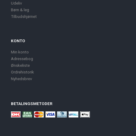
Udeliv
Børn & leg
Tilbudshjørnet
KONTO
Min konto
Adressebog
Ønskeliste
Ordrehistorik
Nyhedsbrev
BETALINGSMETODER