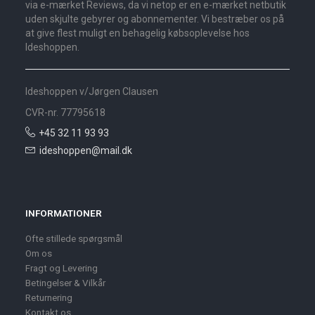
via e-mærket Reviews, da vi netop er en e-mærket netbutik
uden skjulte gebyrer og abonnementer. Vi bestræber os på
at give flest muligt en behagelig købsoplevelse hos
Ideshoppen.
Ideshoppen v/Jørgen Clausen
CVR-nr. 77795618
+45 32 11 93 93
ideshoppen@mail.dk
INFORMATIONER
Ofte stillede spørgsmål
Om os
Fragt og Levering
Betingelser & Vilkår
Returnering
Kontakt os