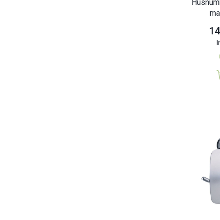
Husnumm
ma
14
I