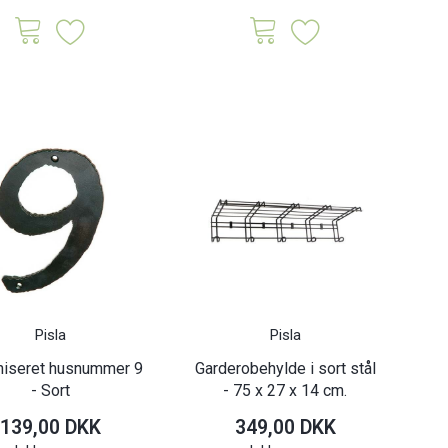
ix n' modul
Jute Animal legetøjskasse -
Trio
ringskasse - Sand
29 x 29 x 29 cm.
0 DKK
49,50 DKK
Inkl. moms
Inkl. moms
Pisla
Pisla
niseret husnummer 9
Garderobehylde i sort stål
- Sort
- 75 x 27 x 14 cm.
139,00 DKK
349,00 DKK