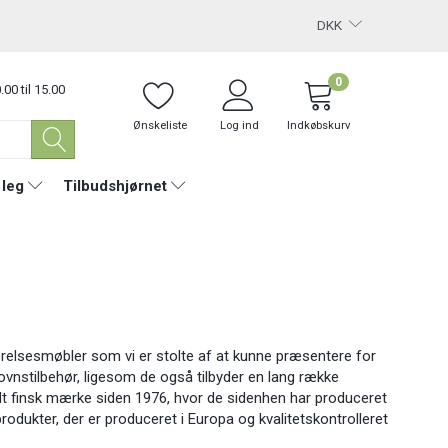
DKK
0
.00 til 15.00
Ønskeliste
Log ind
Indkøbskurv
 leg
Tilbudshjørnet
relsesmøbler som vi er stolte af at kunne præsentere for
vnstilbehør, ligesom de også tilbyder en lang række
edt finsk mærke siden 1976, hvor de sidenhen har produceret
rodukter, der er produceret i Europa og kvalitetskontrolleret