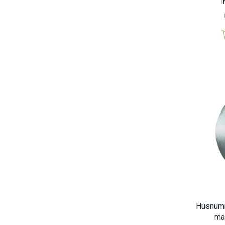
I
Husnumm
ma