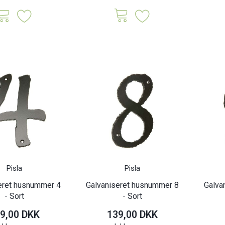
iglas - 6 stk.
Natureo toiletbørste - Sort
M
ange
opbeva
K
79,00 DKK
47,0
Inkl. moms
Inkl. moms
Pisla
Pisla
eret husnummer 4
Galvaniseret husnummer 8
Galva
- Sort
- Sort
9,00 DKK
139,00 DKK