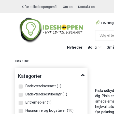
Ofte stillede spørgsmål
Om os
Kontakt os
Levering
Nyheder
Bolig
Små
FORSIDE
Kategorier
Badeværelsessæt
(
1
)
Pisla udby
Badeværelsestilbehør
(
1
)
dig. Pisla 
smedejerns 
Entremøbler
(
1
)
højkvalitet
Husnumre og bogstaver
(
10
)
før pakning