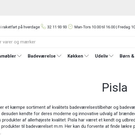
 i raketfart på hverdage
32 11 93 93
Man-Tors
10.00 til 16.00 | Fredag 10
møbler
Badeværelse
Køkken
Udeliv
Børn &
Pisla
der et kæmpe sortiment af kvalitets badeværelsestilbehør og badevæ
er desuden kendte for deres moderne og innovative udvalg af brændeo
produkter af allerhøjeste kvalitet. Pisla har været et kendt og udbr
s produkter til badeværelset m.m. Her kan du forvente at finde lækre p
.