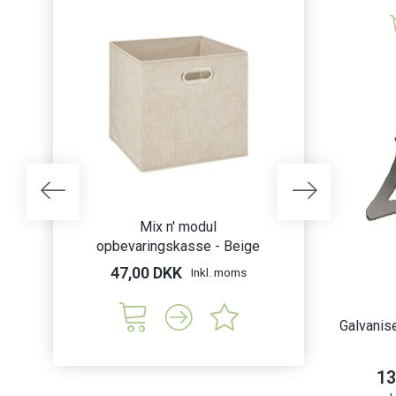
Mix n' modul
Nantes krydder
opbevaringskasse - Beige
afl
47,00 DKK
45,00 DK
Inkl. moms
Galvanis
13