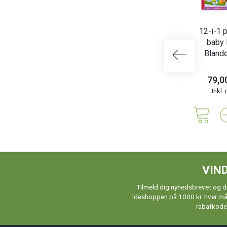
12-i-1 
baby 
Bland
79,0
Inkl
VIND
Tilmeld dig nyhedsbrevet og de
Ideshoppen på 1000 kr. hver måne
rabatkoder