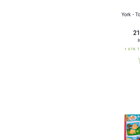
York - To
21
I
1 STK T