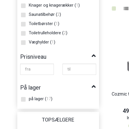
Knager og knagerækker
(
1
)
Saunatilbehør
(
2
)
Toiletbørster
(
1
)
Toiletrulleholdere
(
2
)
Væghylder
(
1
)
Prisniveau
På lager
Cozmic t
på lager
(
17
)
49
I
TOPSÆLGERE