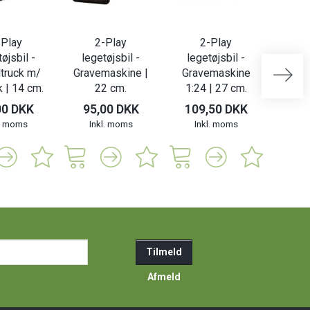
-Play
2-Play
2-Play
øjsbil -
legetøjsbil -
legetøjsbil -
leget
ltruck m/
Gravemaskine |
Gravemaskine
m/ o
 | 14 cm.
22 cm.
1:24 | 27 cm.
00 DKK
95,00 DKK
109,50 DKK
149
l. moms
Inkl. moms
Inkl. moms
In
ail-
Tilmeld
resse
Afmeld