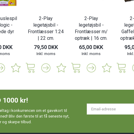
puslespil
2-Play
2-Play
2
logic -
legetøjsbil -
legetøjsbil -
leget
ede dyr
Frontlæsser 1:24
Frontlæsser m/
Gaffe
| 22 cm.
optræk | 16 cm.
optræk
0 DKK
79,50 DKK
65,00 DKK
95,
. moms
Inkl. moms
Inkl. moms
Ink
 1000 kr!
Em
ltag i konkurrencen om et gavekort til
ad
d! Bliv den første til at få seneste nyt,
 og skarpe tilbud.