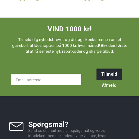
VIND 1000 kr!
Tilmeld dig nyhedsbrevet og deltag i konkurrencen om et
gavekort til Ideshoppen på 1000 kr. hver måned! Bliv den første
til at få seneste nyt, rabatkoder og skarpe tilbud.
Tilmeld
Email-
adresse
Afmeld
Spørgsmål?
Send os en mail med dit spørgsmål og vores
imødekommende kundeservice vil gøre, hvad