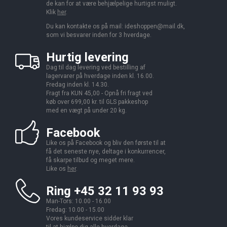
de kan for at være behjælpelige hurtigst muligt.
Klik
her
.
Du kan kontakte os på mail:
ideshoppen@mail.dk,
som vi besvarer inden for 3 hverdage.
Hurtig levering
Dag til dag levering ved bestilling af
lagervarer på hverdage inden kl. 16.00.
Fredag inden kl. 14.30.
Fragt fra KUN 45,00 - Opnå fri fragt ved
køb over 699,00 kr. til GLS pakkeshop
med en vægt på under 20 kg.
Facebook
Like os på Facebook og bliv den første til at
få det seneste nye, deltage i konkurrencer,
få skarpe tilbud og meget mere.
Like os
her
.
Ring +45 32 11 93 93
Man-Tors: 10.00 - 16.00
Fredag: 10.00 - 15.00
Vores kundeservice sidder klar
til at hjælpe dig alle hverdage.