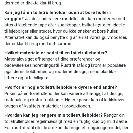
dermed er direkte klar til brug.
Kan jeg få en toiletrulleholder uden at bore huller i
væggen?
Ja, der findes flere modeller, der kan monteres med
stærkt klæbende tape eller sugekopper, hvilket gør dem ideelle
til lejeboliger eller steder, hvor du ikke ønsker at bore huller.
Alternativt kan du også benytte dig af en af vores gulvmodeller,
der er klar til brug med det samme.
Hvilket materiale er bedst til en toiletrulleholder?
Materialevalget afhænger af dine præferencer og
badeværelsesindretningsstil. Rustfrit stål og krom er populære
pga. deres holdbarhed og moderne design, mens plastik er
lettere og ofte billigere.
Hvorfor er nogle toiletrulleholdere dyrere end andre?
Prisen på en toiletrulleholder kan variere afhængigt af design,
materiale og ekstra funktioner. Højere priser kan ofte tilskrives
brugen af kvalitets materialer i produktionen.
Hvordan kan jeg rengøre min toiletrulleholder?
Rengør din
toiletrulleholder regelmæssigt med en fugtig klud og mild sæbe.
For rustfrit stål eller krom kan du bruge et rengøringsmiddel, der