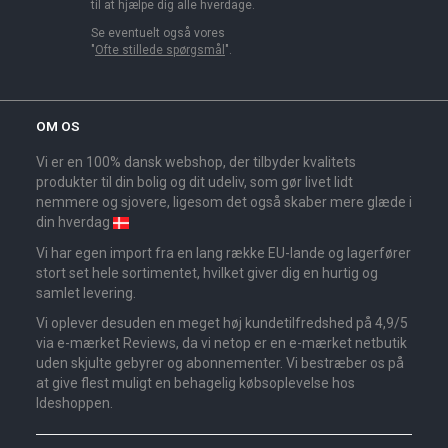
til at hjælpe dig alle hverdage.
Se eventuelt også vores
"
Ofte stillede spørgsmål
".
OM OS
Vi er en 100% dansk webshop, der tilbyder kvalitets
produkter til din bolig og dit udeliv, som gør livet lidt
nemmere og sjovere, ligesom det også skaber mere glæde i
din hverdag
Vi har egen import fra en lang række EU-lande og lagerfører
stort set hele sortimentet, hvilket giver dig en hurtig og
samlet levering.
Vi oplever desuden en meget høj kundetilfredshed på 4,9/5
via e-mærket Reviews, da vi netop er en e-mærket netbutik
uden skjulte gebyrer og abonnementer. Vi bestræber os på
at give flest muligt en behagelig købsoplevelse hos
Ideshoppen.