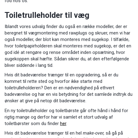
fod hos os.
Toiletrulleholder til væg
Iblandt vores udvalg finder du også en række modeller, der er
beregnet til vægmontering med rawplugs og skruer, men vi har
også modeller, der blot kan monteres med sugekop. I tilfælde,
hvor toiletpapirholderen skal monteres med sugekop, er det en
god idé at rengøre og rense området inden opsætning, hvor
sugekoppen skal hæfte. Sådan sikrer du, at den efterfølgende
bliver siddende i lang tid.
Hvis dit badeværelse trænger til en opgradering, så er du
kommet til rette sted og hvorfor ikke starte med
toiletrulleholderen? Den er en nødvendighed på ethvert
badeværelse og har en vis betydning for det samlede indtryk du
ønsker at give på netop dit badeværelse.
En ny toiletrulleholder og toiletbørste går ofte hånd i hånd for
rigtig mange og derfor har vi samlet et stort udvalg af
toiletbørster som du finder
her
.
Hvis dit badeværelse trænger til en hel
make-over,
så gå på