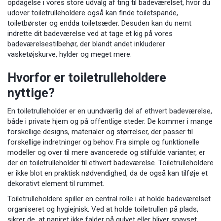
opdagelse i vores
store udvalg af ting til badeværelset
, hvor du
udover toiletrulleholdere også kan finde
toiletspande
,
toiletbørster
og endda
toiletsæder
. Desuden kan du nemt
indrette dit badeværelse ved at tage et kig på vores
badeværelsestilbehør
, der blandt andet inkluderer
vasketøjskurve, hylder og meget mere.
Hvorfor er toiletrulleholdere
nyttige?
En toiletrulleholder er en uundværlig del af ethvert badeværelse,
både i private hjem og på offentlige steder. De kommer i mange
forskellige designs, materialer og størrelser, der passer til
forskellige indretninger og behov. Fra simple og funktionelle
modeller og over til mere avancerede og stilfulde varianter, er
der en toiletrulleholder til ethvert badeværelse. Toiletrulleholdere
er ikke blot en praktisk nødvendighed, da de også kan tilføje et
dekorativt element til rummet.
Toiletrulleholdere spiller en central rolle i at holde badeværelset
organiseret og hygiejnisk. Ved at holde toiletrullen på plads,
sikrer de, at papiret ikke falder på gulvet eller bliver snavset.