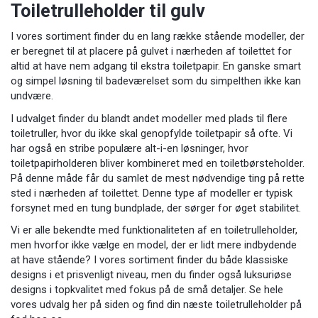
Toiletrulleholder til gulv
I vores sortiment finder du en lang række stående modeller, der
er beregnet til at placere på gulvet i nærheden af toilettet for
altid at have nem adgang til ekstra toiletpapir. En ganske smart
og simpel løsning til badeværelset som du simpelthen ikke kan
undvære.
I udvalget finder du blandt andet modeller med plads til flere
toiletruller, hvor du ikke skal genopfylde toiletpapir så ofte. Vi
har også en stribe populære alt-i-en løsninger, hvor
toiletpapirholderen bliver kombineret med en toiletbørsteholder.
På denne måde får du samlet de mest nødvendige ting på rette
sted i nærheden af toilettet. Denne type af modeller er typisk
forsynet med en tung bundplade, der sørger for øget stabilitet.
Vi er alle bekendte med funktionaliteten af en toiletrulleholder,
men hvorfor ikke vælge en model, der er lidt mere indbydende
at have stående? I vores sortiment finder du både klassiske
designs i et prisvenligt niveau, men du finder også luksuriøse
designs i topkvalitet med fokus på de små detaljer. Se hele
vores udvalg her på siden og find din næste toiletrulleholder på