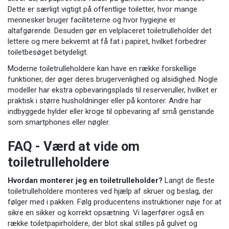
Dette er særligt vigtigt på offentlige toiletter, hvor mange
mennesker bruger faciliteterne og hvor hygiejne er
altafgørende. Desuden gør en velplaceret toiletrulleholder det
lettere og mere bekvemt at få fat i papiret, hvilket forbedrer
toiletbesøget betydeligt.
Moderne toiletrulleholdere kan have en række forskellige
funktioner, der øger deres brugervenlighed og alsidighed. Nogle
modeller har ekstra opbevaringsplads til reserveruller, hvilket er
praktisk i større husholdninger eller på kontorer. Andre har
indbyggede hylder eller kroge til opbevaring af små genstande
som smartphones eller nøgler.
FAQ - Værd at vide om
toiletrulleholdere
Hvordan monterer jeg en toiletrulleholder?
Langt de fleste
toiletrulleholdere monteres ved hjælp af skruer og beslag, der
følger med i pakken. Følg producentens instruktioner nøje for at
sikre en sikker og korrekt opsætning. Vi lagerfører også en
række toiletpapirholdere, der blot skal stilles på gulvet og