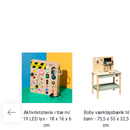
Aktivitetstavle i træ m/
Boby værktøjsbænk til
19 LED lys - 18 x 16 x 6
børn - 75,5 x 55 x 32,5
cm.
cm.