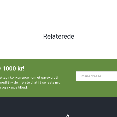
Relaterede
 1000 kr!
Em
ltag i konkurrencen om et gavekort til
ad
d! Bliv den første til at få seneste nyt,
 og skarpe tilbud.