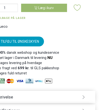
Læg i kurv
ILBAGE PÅ LAGER
ueco
TILFØJ TIL ØNSKESKYEN
00%
dansk webshop og kundeservice
t lager i Danmark til levering
NU
ages levering på hverdage
s
fragt ved
699 kr.
til GLS pakkeshop
ges fuld returret
rivelse