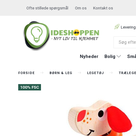
Ofte stillede spørgsmål
Om os
Kontakt os
Levering
Nyheder
Bolig
Små
FORSIDE
BØRN & LEG
LEGETØJ
TRÆLEG
100% FSC