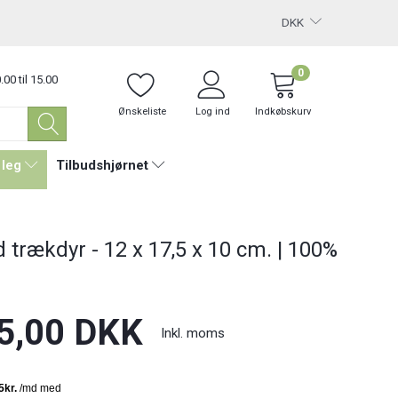
DKK
0
.00 til 15.00
Ønskeliste
Log ind
Indkøbskurv
 leg
Tilbudshjørnet
 trækdyr - 12 x 17,5 x 10 cm. | 100%
5,00 DKK
Inkl. moms