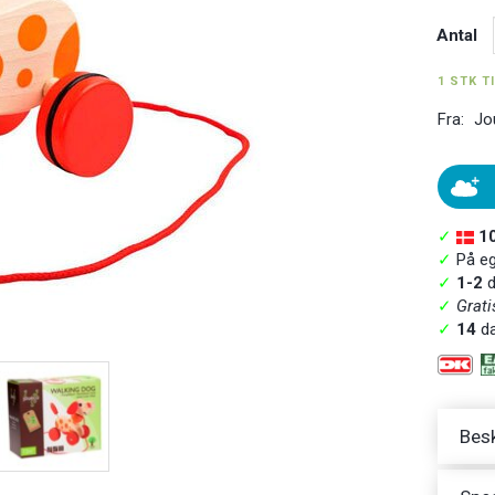
Antal
1 STK T
Fra:
Jo
✓
1
✓
På ege
✓
1-2
d
✓
Grati
✓
14
da
Besk