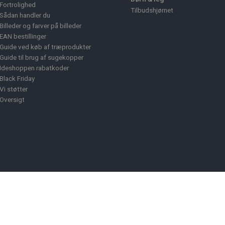
Fortrolighed
Tilbudshjørnet
Sådan handler du
Billeder og farver på billeder
EAN bestillinger
Guide ved køb af træprodukter
Guide til brug af sugekopper
Ideshoppen rabatkoder
Black Friday
Vi støtter
Oversigt