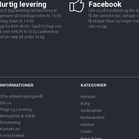
urtig levering
Facebook
g til dag levering ved bestilling af
Like os på Facebook og bliv den
gervarer på hverdage inden kl. 16.00.
få det seneste nye, deltage i
edag inden kl. 14.30.
få skarpe tilbud og meget me
agt fra KUN 45,00 - Opnå fri fragt ved
Like os
her
.
b over 699,00 kr. til GLS pakkeshop
d en vægt på under 20 kg.
INFORMATIONER
KATEGORIER
Ofte stillede spørgsmål
Nyheder
Om os
Bolig
Fragt og Levering
Småmøbler
Betingelser & Vilkår
Badeværelse
Returnering
Køkken
Kontakt os
Udeliv
Fortryd købet
Børn & leg