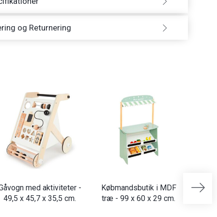
ifikationer
ring og Returnering
-37%
100%
Gåvogn med aktiviteter -
Købmandsbutik i MDF
Aktivi
49,5 x 45,7 x 35,5 cm.
træ - 99 x 60 x 29 cm.
t