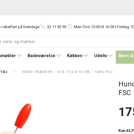
 i raketfart på hverdage
32 11 93 93
Man-Tors
10.00 til 16.00 | Fredag 10
møbler
Badeværelse
Køkken
Udeliv
Børn &
ETØJ
HUND TRÆKDYR - 12 X 17,5 X 10 CM. | 100% FSC
Hund
FSC
17