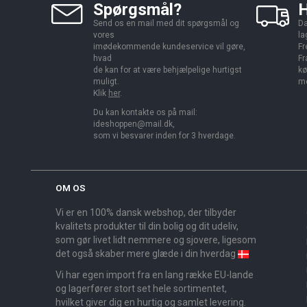
Spørgsmål?
H
Send os en mail med dit spørgsmål og
Da
vores
la
imødekommende kundeservice vil gøre,
Fr
hvad
Fr
de kan for at være behjælpelige hurtigst
kø
muligt.
me
Klik
her
.
Du kan kontakte os på mail:
ideshoppen@mail.dk,
som vi besvarer inden for 3 hverdage.
OM OS
Vi er en 100% dansk webshop, der tilbyder
kvalitets produkter til din bolig og dit udeliv,
som gør livet lidt nemmere og sjovere, ligesom
det også skaber mere glæde i din hverdag
Vi har egen import fra en lang række EU-lande
og lagerfører stort set hele sortimentet,
hvilket giver dig en hurtig og samlet levering.