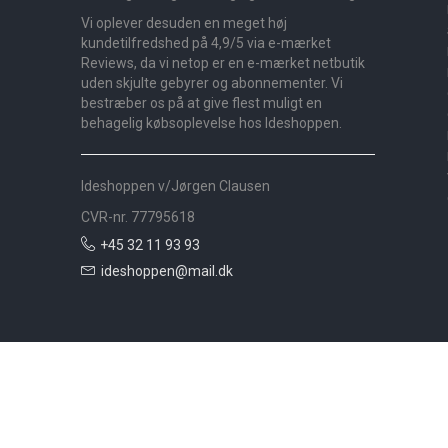
Vi oplever desuden en meget høj
kundetilfredshed på 4,9/5 via e-mærket
Reviews, da vi netop er en e-mærket netbutik
uden skjulte gebyrer og abonnementer. Vi
bestræber os på at give flest muligt en
behagelig købsoplevelse hos Ideshoppen.
Ideshoppen v/Jørgen Clausen
CVR-nr. 77795618
+45 32 11 93 93
ideshoppen@mail.dk
Nyheder
Bolig
Småmøbler
Badeværelse
Køkken