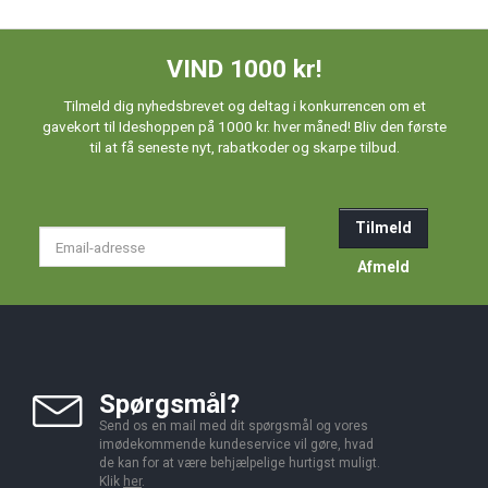
VIND 1000 kr!
Tilmeld dig nyhedsbrevet og deltag i konkurrencen om et
gavekort til Ideshoppen på 1000 kr. hver måned! Bliv den første
til at få seneste nyt, rabatkoder og skarpe tilbud.
Tilmeld
Email-
adresse
Afmeld
Spørgsmål?
Send os en mail med dit spørgsmål og vores
imødekommende kundeservice vil gøre, hvad
de kan for at være behjælpelige hurtigst muligt.
Klik
her
.