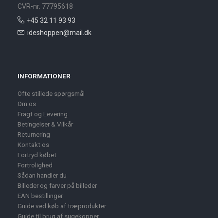
CVR-nr. 77795618
+45 32 11 93 93
ideshoppen@mail.dk
INFORMATIONER
Ofte stillede spørgsmål
Om os
Fragt og Levering
Betingelser & Vilkår
Returnering
Kontakt os
Fortryd købet
Fortrolighed
Sådan handler du
Billeder og farver på billeder
EAN bestillinger
Guide ved køb af træprodukter
Guide til brug af sugekopper