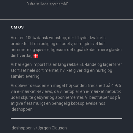
"
Ofte stillede spørgsmål
".
OM OS
Vi er en 100% dansk webshop, der tilbyder kvalitets
produkter til din bolig og dit udeliv, som gør livet lidt
nemmere og sjovere, ligesom det også skaber mere glæde i
din hverdag
Vi har egen import fra en lang række EU-lande og lagerfører
stort set hele sortimentet, hvilket giver dig en hurtig og
samlet levering.
Vi oplever desuden en meget høj kundetilfredshed på 4,9/5
via e-mærket Reviews, da vi netop er en e-mærket netbutik
uden skjulte gebyrer og abonnementer. Vi bestræber os på
at give flest muligt en behagelig købsoplevelse hos
Ideshoppen.
Ideshoppen v/Jørgen Clausen