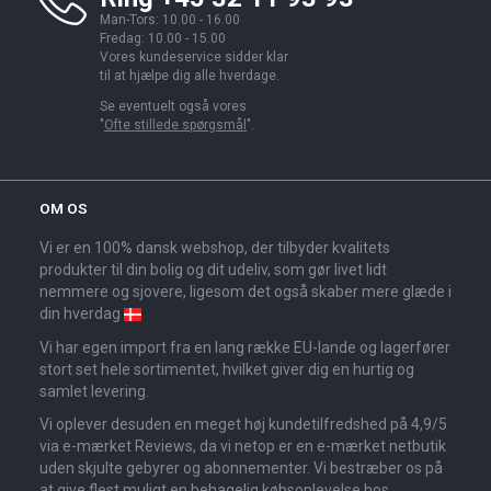
Man-Tors: 10.00 - 16.00
Fredag: 10.00 - 15.00
Vores kundeservice sidder klar
til at hjælpe dig alle hverdage.
Se eventuelt også vores
"
Ofte stillede spørgsmål
".
OM OS
Vi er en 100% dansk webshop, der tilbyder kvalitets
produkter til din bolig og dit udeliv, som gør livet lidt
nemmere og sjovere, ligesom det også skaber mere glæde i
din hverdag
Vi har egen import fra en lang række EU-lande og lagerfører
stort set hele sortimentet, hvilket giver dig en hurtig og
samlet levering.
Vi oplever desuden en meget høj kundetilfredshed på 4,9/5
via e-mærket Reviews, da vi netop er en e-mærket netbutik
uden skjulte gebyrer og abonnementer. Vi bestræber os på
at give flest muligt en behagelig købsoplevelse hos