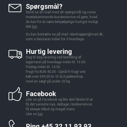
Spørgsmål?
Send os en mail med dit spørgsmål og vores
imødekommende kundeservice vil gøre, hvad
de kan for at være behjælpelige hurtigst muligt.
Klik
her
.
Du kan kontakte os på mail:
ideshoppen@mail.dk,
som vi besvarer inden for 3 hverdage.
Hurtig levering
Dag til dag levering ved bestilling af
lagervarer på hverdage inden kl. 16.00.
Fredag inden kl. 14.30.
Fragt fra KUN 45,00 - Opnå fri fragt ved
køb over 699,00 kr. til GLS pakkeshop
med en vægt på under 20 kg.
Facebook
Like os på Facebook og bliv den første til at
få det seneste nye, deltage i konkurrencer,
få skarpe tilbud og meget mere.
Like os
her
.
Ring +45 32 11 93 93