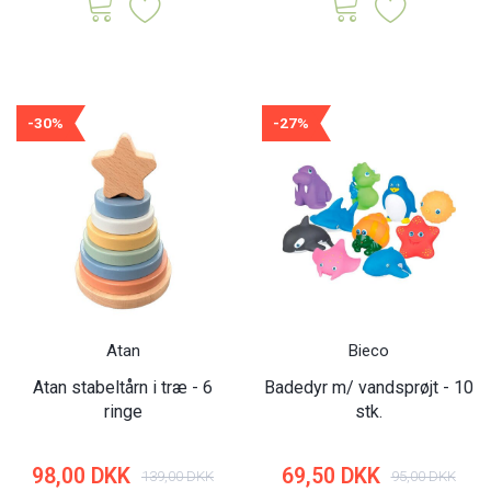
-30%
-27%
Atan
Bieco
Atan stabeltårn i træ - 6
Badedyr m/ vandsprøjt - 10
ringe
stk.
98,00 DKK
69,50 DKK
139,00 DKK
95,00 DKK