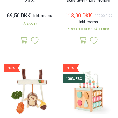
5 stk.
aktiviteter - Ella Krondyr
69,50 DKK
118,00 DKK
Inkl. moms
139,00 DKK
Inkl. moms
PÅ LAGER
1 STK TILBAGE PÅ LAGER
-15%
-18%
100% FSC