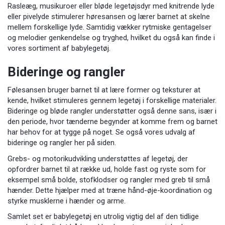
Rasleæg, musikuroer eller bløde legetøjsdyr med knitrende lyde
eller pivelyde stimulerer høresansen og lærer barnet at skelne
mellem forskellige lyde. Samtidig vækker rytmiske gentagelser
og melodier genkendelse og tryghed, hvilket du også kan finde i
vores sortiment af babylegetøj.
Bideringe og rangler
Følesansen bruger barnet til at lære former og teksturer at
kende, hvilket stimuleres gennem legetøj i forskellige materialer.
Bideringe og bløde rangler understøtter også denne sans, især i
den periode, hvor tænderne begynder at komme frem og barnet
har behov for at tygge på noget. Se også vores udvalg af
bideringe og rangler her på siden.
Grebs- og motorikudvikling understøttes af legetøj, der
opfordrer barnet til at række ud, holde fast og ryste som for
eksempel små bolde, stofklodser og rangler med greb til små
hænder. Dette hjælper med at træne hånd-øje-koordination og
styrke musklerne i hænder og arme.
Samlet set er babylegetøj en utrolig vigtig del af den tidlige