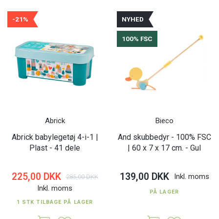
-21%
NYHED
100% FSC
Abrick
Bieco
Abrick babylegetøj 4-i-1 |
And skubbedyr - 100% FSC
Plast - 41 dele
| 60 x 7 x 17 cm. - Gul
225,00 DKK
139,00 DKK
Inkl. moms
285,00 DKK
Inkl. moms
PÅ LAGER
1 STK TILBAGE PÅ LAGER