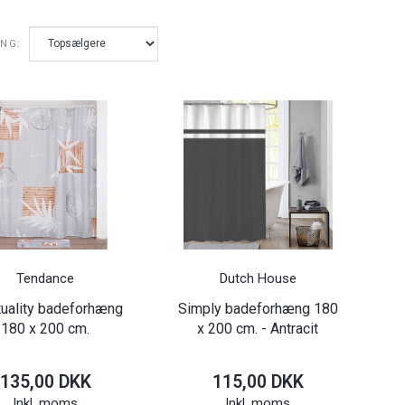
ING:
Tendance
Dutch House
ituality badeforhæng
Simply badeforhæng 180
180 x 200 cm.
x 200 cm. - Antracit
135,00 DKK
115,00 DKK
Inkl. moms
Inkl. moms