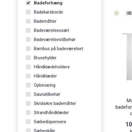
Badeforhæng
Badekarsborde
Bademåtter
Badeværelsessæt
Badeværelsestilbehør
Bambus på badeværelset
Brusehylder
Håndklædeholdere
Håndklæder
Opbevaring
Saunatilbehør
Mo
Skridsikre bademåtter
badefo
Strandhåndklæder
Sæbedispensere
10
Sæbeskåle
I