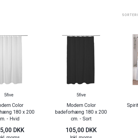
SORTER
5five
5five
dern Color
Modern Color
Spir
rhæng 180 x 200
badeforhæng 180 x 200
cm. - Hvid
cm. - Sort
5,00 DKK
105,00 DKK
nkl. moms
Inkl. moms