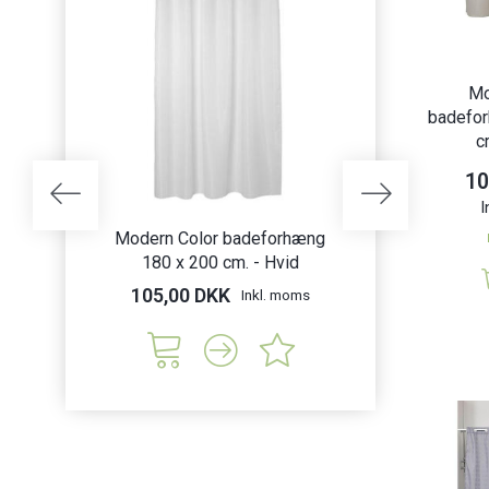
Mo
badefo
c
10
I
Modern Color badeforhæng
Modern Color
180 x 200 cm. - Hvid
180 x 200 
105,00 DKK
105,00 DK
Inkl. moms