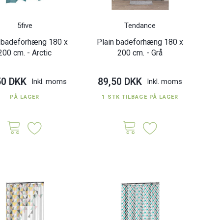
5five
Tendance
e badeforhæng 180 x
Plain badeforhæng 180 x
200 cm. - Arctic
200 cm. - Grå
50 DKK
89,50 DKK
Inkl. moms
Inkl. moms
PÅ LAGER
1 STK TILBAGE PÅ LAGER
badeforhæng 180 x
Arboria badeforhæng i
Pa
 cm. - Antracit
polyester - 180 x 200 cm.
0 DKK
89,50 DKK
Inkl. moms
Inkl. moms