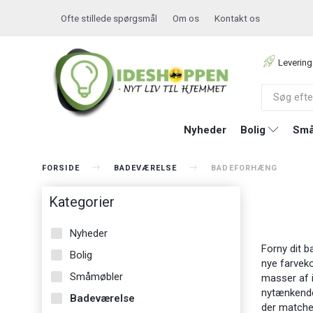
Ofte stillede spørgsmål
Om os
Kontakt os
Levering
Nyheder
Bolig
Små
FORSIDE
BADEVÆRELSE
BADEFORHÆNG
Kategorier
Nyheder
Forny dit b
Bolig
nye farveko
Småmøbler
masser af i
nytænkende
Badeværelse
der matche