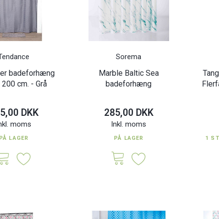
Tendance
Sorema
ter badeforhæng
Marble Baltic Sea
Tang
 200 cm. - Grå
badeforhæng
Fler
5,00 DKK
285,00 DKK
nkl. moms
Inkl. moms
PÅ LAGER
PÅ LAGER
1 S