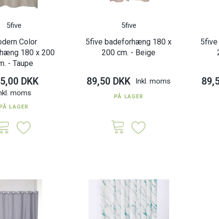
5five
5five
dern Color
5five badeforhæng 180 x
5fiv
rhæng 180 x 200
200 cm. - Beige
m. - Taupe
5,00 DKK
89,50 DKK
89,
Inkl. moms
nkl. moms
PÅ LAGER
 badeforhæng
Spirituality badeforhæng 180
Simply 
PÅ LAGER
cm. - Sort
x 200 cm.
200
K
135,00 DKK
115,0
Inkl. moms
Inkl. moms