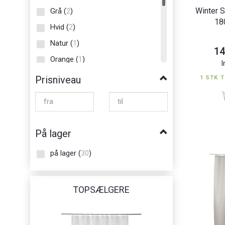
Winter 
Grå
(
2
)
18
Hvid
(
2
)
Natur
(
1
)
14
Orange
(
1
)
I
Rosa
(
1
)
Prisniveau
1 STK T
Sort
(
1
)
Taupe
(
1
)
Transparent
(
1
)
På lager
Turkis
(
2
)
på lager
(
30
)
TOPSÆLGERE