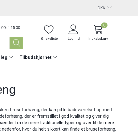
DKK
0
.00 til 15.00
Ønskeliste
Log ind
Indkøbskurv
 leg
Tilbudshjørnet
æng
lækkert bruseforhæng, der kan pifte badeværelset op med
orhæng, der er fremstillet i god kvalitet og giver dig
ænder fra de mere traditionelle typer og over til de mere
edenfor, hvor du helt sikkert kan finde et bruseforhæng,