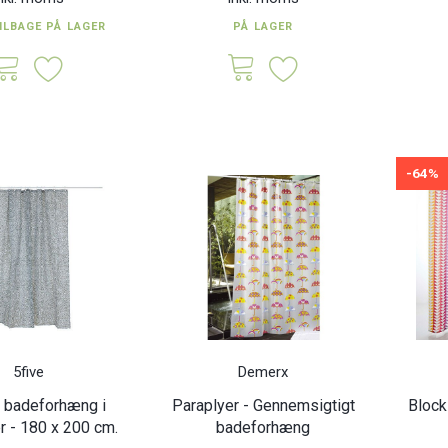
ILBAGE PÅ LAGER
PÅ LAGER
-64%
5five
Demerx
a badeforhæng i
Paraplyer - Gennemsigtigt
Block
r - 180 x 200 cm.
badeforhæng