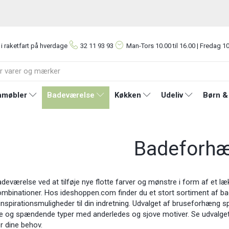
 i raketfart på hverdage
32 11 93 93
Man-Tors
10.00 til 16.00 | Fredag 10
møbler
Badeværelse
Køkken
Udeliv
Børn &
Badeforh
adeværelse ved at tilføje nye flotte farver og mønstre i form af et 
mbinationer. Hos ideshoppen.com finder du et stort sortiment af badef
nspirationsmuligheder til din indretning. Udvalget af bruseforhæng sp
 og spændende typer med anderledes og sjove motiver. Se udvalget n
r dine behov.