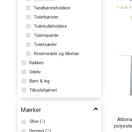
Tandbørsteholdere
1 STK T
Toiletbørster
Toiletrulleholdere
Toiletspande
Toiletsæder
Reservedele og tilbehør
Køkken
Udeliv
Børn & leg
Tilbudshjørnet
Mærker
Arbori
5five
(
6
)
polyeste
Demerx
(
2
)