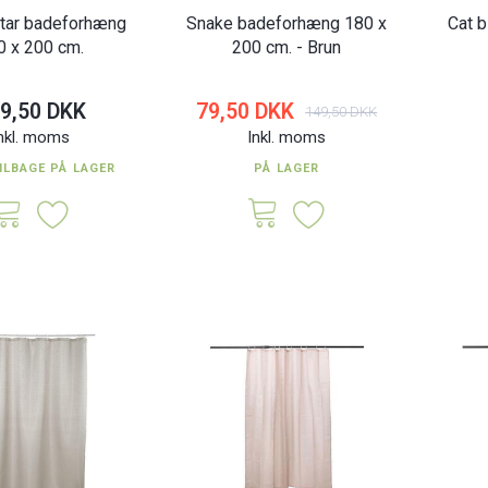
Star badeforhæng
Snake badeforhæng 180 x
Cat 
0 x 200 cm.
200 cm. - Brun
9,50 DKK
79,50 DKK
149,50 DKK
nkl. moms
Inkl. moms
ILBAGE PÅ LAGER
PÅ LAGER