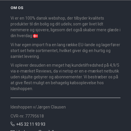
OM OS
Vi er en 100% dansk webshop, der tilbyder kvalitets
produkter til din bolig og dit udeliv, som gør livet lidt
nemmere og sjovere, ligesom det også skaber mere glæde i
din hverdag
Vi har egen import fra en lang række EU-lande og lagerfører
stort set hele sortimentet, hvilket giver dig en hurtig og
samlet levering.
Vi oplever desuden en meget høj kundetilfredshed på 4,9/5
via e-mærket Reviews, da vi netop er en e-mærket netbutik
uden skjulte gebyrer og abonnementer. Vi bestræber os på
at give flest muligt en behagelig købsoplevelse hos
Ideshoppen.
Ideshoppen v/Jørgen Clausen
CVR-nr. 77795618
+45 32 11 93 93