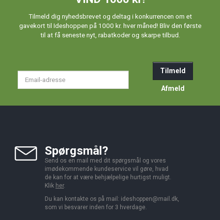
Tilmeld dig nyhedsbrevet og deltag i konkurrencen om et
gavekort til Ideshoppen på 1000 kr. hver måned! Bliv den første
til at få seneste nyt, rabatkoder og skarpe tilbud.
Tilmeld
Email-
adresse
Afmeld
Spørgsmål?
Send os en mail med dit spørgsmål og vores
imødekommende kundeservice vil gøre, hvad
de kan for at være behjælpelige hurtigst muligt.
Klik
her
.
Du kan kontakte os på mail:
ideshoppen@mail.dk,
som vi besvarer inden for 3 hverdage.