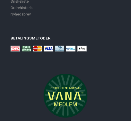
Ønskeliste
Ordrehistorik
Nyhedsbrev
BETALINGSMETODER
Nyheder
Bolig