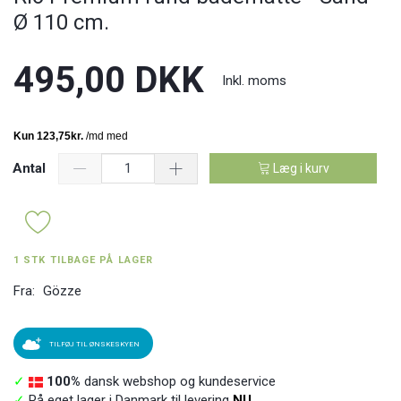
Ø 110 cm.
495,00 DKK
Inkl. moms
Antal
Læg i kurv
1 STK TILBAGE PÅ LAGER
Fra:
Gözze
TILFØJ TIL ØNSKESKYEN
✓
100%
dansk webshop og kundeservice
✓
På eget lager i Danmark til levering
NU