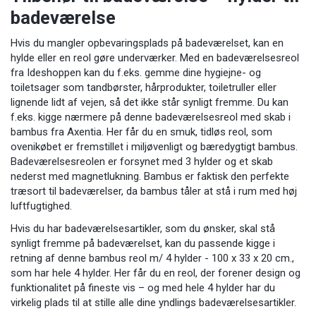
badeværelse
Hvis du mangler opbevaringsplads på badeværelset, kan en
hylde eller en reol gøre underværker. Med en badeværelsesreol
fra Ideshoppen kan du f.eks. gemme dine hygiejne- og
toiletsager som tandbørster, hårprodukter, toiletruller eller
lignende lidt af vejen, så det ikke står synligt fremme. Du kan
f.eks. kigge nærmere på denne
badeværelsesreol med skab i
bambus fra Axentia
. Her får du en smuk, tidløs reol, som
ovenikøbet er fremstillet i miljøvenligt og bæredygtigt bambus.
Badeværelsesreolen er forsynet med 3 hylder og et skab
nederst med magnetlukning. Bambus er faktisk den perfekte
træsort til badeværelser, da bambus tåler at stå i rum med høj
luftfugtighed.
Hvis du har badeværelsesartikler, som du ønsker, skal stå
synligt fremme på badeværelset, kan du passende kigge i
retning af denne
bambus reol m/ 4 hylder - 100 x 33 x 20 cm.
,
som har hele 4 hylder. Her får du en reol, der forener design og
funktionalitet på fineste vis – og med hele 4 hylder har du
virkelig plads til at stille alle dine yndlings badeværelsesartikler.