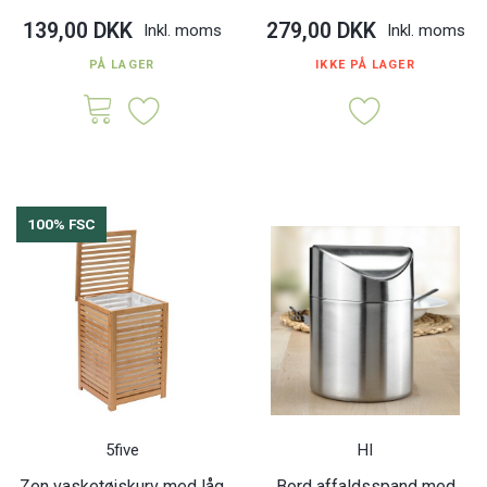
139,00 DKK
279,00 DKK
Inkl. moms
Inkl. moms
PÅ LAGER
IKKE PÅ LAGER
100% FSC
5five
HI
Zen vasketøjskurv med låg
Bord affaldsspand med