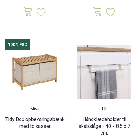
100% FSC
5five
HI
Tidy Box opbevaringsbænk
Håndklædeholder til
med to kasser
skabslåge - 40 x 8,5 x 7
cm.