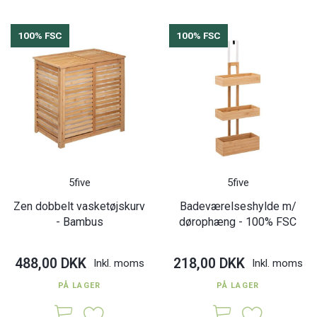
100% FSC
100% FSC
5five
5five
Zen dobbelt vasketøjskurv
Badeværelseshylde m/
- Bambus
dørophæng - 100% FSC
488,00 DKK
218,00 DKK
Inkl. moms
Inkl. moms
PÅ LAGER
PÅ LAGER