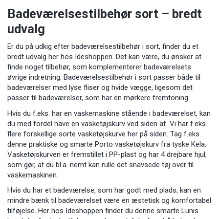
Badeværelsestilbehør sort – bredt
udvalg
Er du på udkig efter badeværelsestilbehør i sort, finder du et
bredt udvalg her hos Ideshoppen. Det kan være, du ønsker at
finde noget tilbehør, som komplementerer badeværelsets
øvrige indretning. Badeværelsestilbehør i sort passer både til
badeværelser med lyse fliser og hvide vægge, ligesom det
passer til badeværelser, som har en mørkere fremtoning.
Hvis du f.eks. har en vaskemaskine stående i badeværelset, kan
du med fordel have en vasketøjskurv ved siden af. Vi har f.eks.
flere forskellige sorte vasketøjskurve her på siden. Tag f.eks.
denne praktiske og smarte
Porto vasketøjskurv
fra tyske Kela.
Vasketøjskurven er fremstillet i PP-plast og har 4 drejbare hjul,
som gør, at du bl.a. nemt kan rulle det snavsede tøj over til
vaskemaskinen.
Hvis du har et badeværelse, som har godt med plads, kan en
mindre bænk til badeværelset være en æstetisk og komfortabel
tilføjelse. Her hos Ideshoppen finder du denne smarte
Lunis