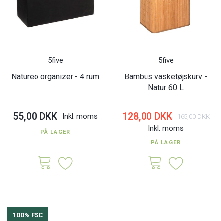
5five
5five
Natureo organizer - 4 rum
Bambus vasketøjskurv -
Natur 60 L
55,00 DKK
128,00 DKK
Inkl. moms
165,00 DKK
Inkl. moms
PÅ LAGER
PÅ LAGER
100% FSC