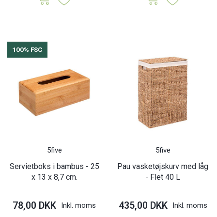
100% FSC
5five
5five
Servietboks i bambus - 25
Pau vasketøjskurv med låg
x 13 x 8,7 cm.
- Flet 40 L
78,00 DKK
435,00 DKK
Inkl. moms
Inkl. moms