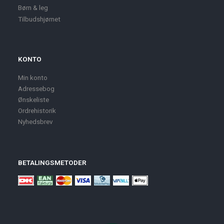
Børn & leg
Tilbudshjørnet
KONTO
Min konto
Adressebog
Ønskeliste
Ordrehistorik
Nyhedsbrev
BETALINGSMETODER