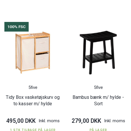
100% FSC
5five
5five
Tidy Box vasketøjskurv og
Bambus bænk m/ hylde -
to kasser m/ hylde
Sort
495,00 DKK
279,00 DKK
Inkl. moms
Inkl. moms
1 STK TILBAGE PÅ LAGER
PÅ LAGER