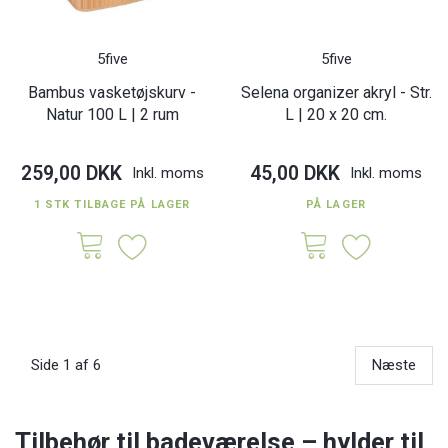
5five
5five
Bambus vasketøjskurv -
Selena organizer akryl - Str.
Natur 100 L | 2 rum
L | 20 x 20 cm.
259,00 DKK
45,00 DKK
Inkl. moms
Inkl. moms
1 STK TILBAGE PÅ LAGER
PÅ LAGER
Side 1 af 6
Næste
Tilbehør til badeværelse – hylder til