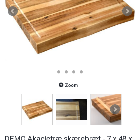
Zoom
DEMO Akacietræ skærebræt - 7 x 48 x