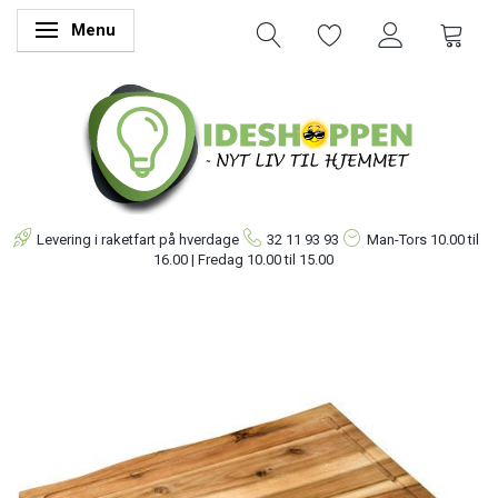
Menu
Skifte navigation
Levering i raketfart på hverdage
32 11 93 93
Man-Tors
10.00 til
16.00 | Fredag 10.00 til 15.00