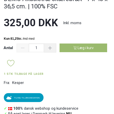
36,5 cm. | 100% FSC
325,00 DKK
Inkl. moms
Antal
Læg i kurv
1 STK TILBAGE PÅ LAGER
Fra:
Kesper
TILFØJ TIL ØNSKESKYEN
✓
100%
dansk webshop og kundeservice
✓
På eget lager i Danmark til levering
NU