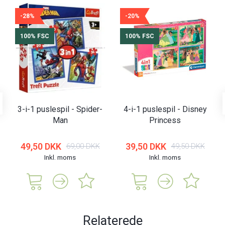
-28%
-20%
100% FSC
100% FSC
3-i-1 puslespil - Spider-
4-i-1 puslespil - Disney
Man
Princess
49,50 DKK
39,50 DKK
69,00 DKK
49,50 DKK
Inkl. moms
Inkl. moms
Relaterede