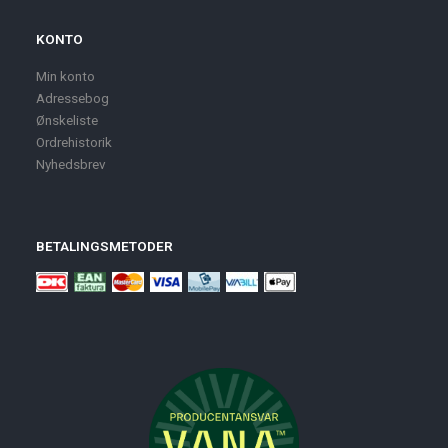
KONTO
Min konto
Adressebog
Ønskeliste
Ordrehistorik
Nyhedsbrev
BETALINGSMETODER