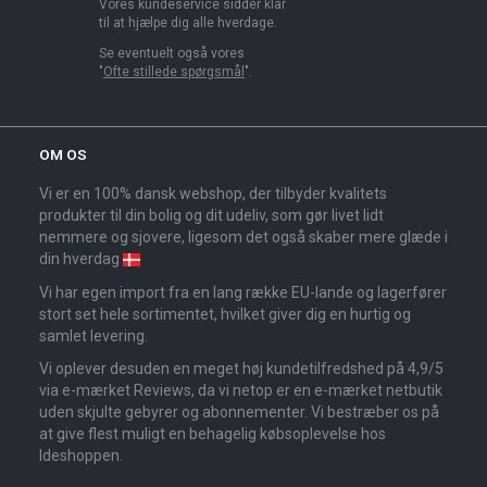
Vores kundeservice sidder klar
til at hjælpe dig alle hverdage.
Se eventuelt også vores
"
Ofte stillede spørgsmål
".
OM OS
Vi er en 100% dansk webshop, der tilbyder kvalitets
produkter til din bolig og dit udeliv, som gør livet lidt
nemmere og sjovere, ligesom det også skaber mere glæde i
din hverdag
Vi har egen import fra en lang række EU-lande og lagerfører
stort set hele sortimentet, hvilket giver dig en hurtig og
samlet levering.
Vi oplever desuden en meget høj kundetilfredshed på 4,9/5
via e-mærket Reviews, da vi netop er en e-mærket netbutik
uden skjulte gebyrer og abonnementer. Vi bestræber os på
at give flest muligt en behagelig købsoplevelse hos
Ideshoppen.