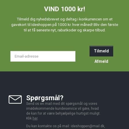
VIND 1000 kr!
Tilmeld dig nyhedsbrevet og deltag i konkurrencen om et
gavekort til Ideshoppen på 1000 kr. hver måned! Bliv den første
til at få seneste nyt, rabatkoder og skarpe tilbud.
Tilmeld
Email-
adresse
Afmeld
Spørgsmål?
Send os en mail med dit spørgsmål og vores
imødekommende kundeservice vil gøre, hvad
de kan for at være behjælpelige hurtigst muligt.
Klik
her
.
Du kan kontakte os på mail:
ideshoppen@mail.dk,