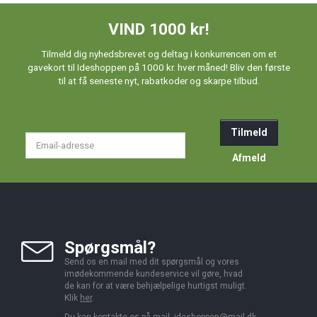
VIND 1000 kr!
Tilmeld dig nyhedsbrevet og deltag i konkurrencen om et
gavekort til Ideshoppen på 1000 kr. hver måned! Bliv den første
til at få seneste nyt, rabatkoder og skarpe tilbud.
Tilmeld
Email-
adresse
Afmeld
Spørgsmål?
Send os en mail med dit spørgsmål og vores
imødekommende kundeservice vil gøre, hvad
de kan for at være behjælpelige hurtigst muligt.
Klik
her
.