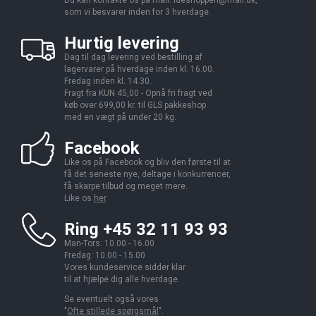
Du kan kontakte os på mail:
ideshoppen@mail.dk,
som vi besvarer inden for 3 hverdage.
Hurtig levering
Dag til dag levering ved bestilling af
lagervarer på hverdage inden kl. 16.00.
Fredag inden kl. 14.30.
Fragt fra KUN 45,00 - Opnå fri fragt ved
køb over 699,00 kr. til GLS pakkeshop
med en vægt på under 20 kg.
Facebook
Like os på Facebook og bliv den første til at
få det seneste nye, deltage i konkurrencer,
få skarpe tilbud og meget mere.
Like os
her
.
Ring +45 32 11 93 93
Man-Tors: 10.00 - 16.00
Fredag: 10.00 - 15.00
Vores kundeservice sidder klar
til at hjælpe dig alle hverdage.
Se eventuelt også vores
"
Ofte stillede spørgsmål
".