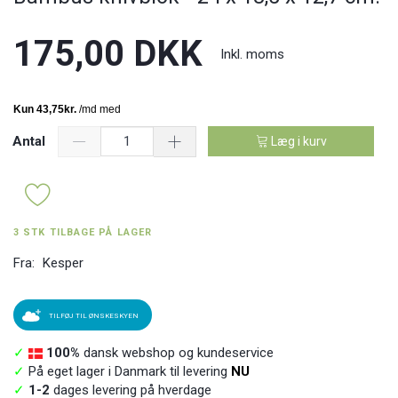
175,00 DKK
Inkl. moms
Antal
Læg i kurv
3 STK TILBAGE PÅ LAGER
Fra:
Kesper
TILFØJ TIL ØNSKESKYEN
✓
100%
dansk webshop og kundeservice
✓
På eget lager i Danmark til levering
NU
✓
1-2
dages levering på hverdage