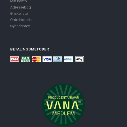
Min konto
Adressebog
Ønskeliste
Ordrehistorik
Nyhedsbrev
BETALINGSMETODER