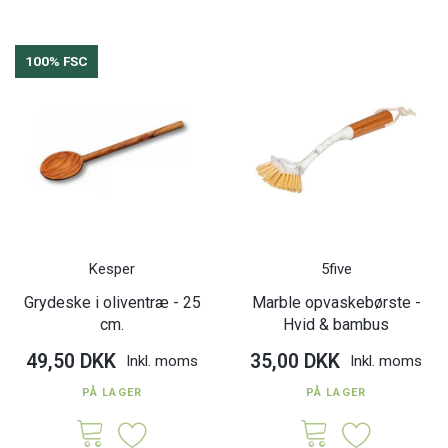
100% FSC
Kesper
5five
Grydeske i oliventræ - 25
Marble opvaskebørste -
cm.
Hvid & bambus
49,50 DKK
35,00 DKK
Inkl. moms
Inkl. moms
PÅ LAGER
PÅ LAGER