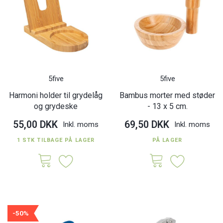
5five
5five
Harmoni holder til grydelåg
Bambus morter med støder
og grydeske
- 13 x 5 cm.
55,00 DKK
69,50 DKK
Inkl. moms
Inkl. moms
1 STK TILBAGE PÅ LAGER
PÅ LAGER
-50%