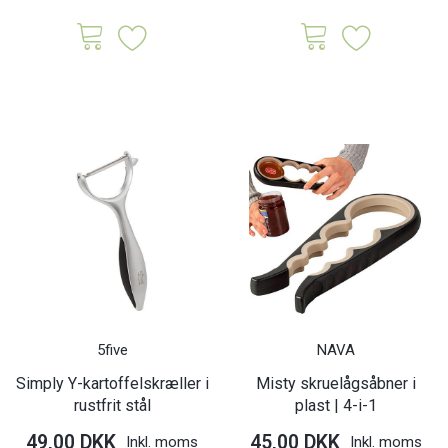
5five
NAVA
Simply Y-kartoffelskræller i
Misty skruelågsåbner i
rustfrit stål
plast | 4-i-1
49,00 DKK
45,00 DKK
Inkl. moms
Inkl. moms