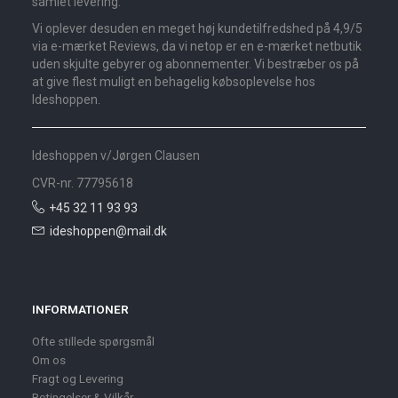
samlet levering.
Vi oplever desuden en meget høj kundetilfredshed på 4,9/5
via e-mærket Reviews, da vi netop er en e-mærket netbutik
uden skjulte gebyrer og abonnementer. Vi bestræber os på
at give flest muligt en behagelig købsoplevelse hos
Ideshoppen.
Ideshoppen v/Jørgen Clausen
CVR-nr. 77795618
+45 32 11 93 93
ideshoppen@mail.dk
INFORMATIONER
Ofte stillede spørgsmål
Om os
Fragt og Levering
Betingelser & Vilkår