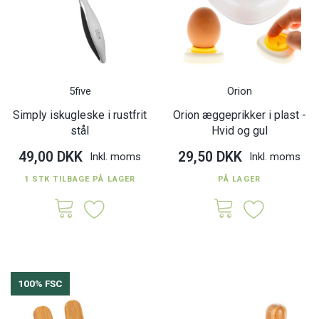
5five
Orion
Simply iskugleske i rustfrit
Orion æggeprikker i plast -
stål
Hvid og gul
49,00 DKK
29,50 DKK
Inkl. moms
Inkl. moms
1 STK TILBAGE PÅ LAGER
PÅ LAGER
100% FSC