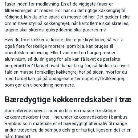
faser inden for madlavning. En af de vigtigste faser er
tilberedningen af maden. For har du det rigtige køkkengrej til
rådighed, kan du ofte spare en masse tid her. Det gælder f.eks.
om at have styr på køkkengrejet, når kartoflerne skal skrælles,
løgene skal skæres, gulerødderne skal pureres mv.
Hvis du foretrækker at knuse dine egne krydderier, så har vi
også flere forskellige mortere, som bl.a. kan bruges til
orientalsk madlavning. Eller hvad med en burgerpresser i
aluminium, så du én gang for alle kan få lavet de perfekte
burgerbøffer? Uanset hvad du har brug for, så finder du i hvert
fald en masse forskelligt køkkengrej her på siden, hvorfor du
med fordel kan gå på opdagelse efter noget nyt køkkengrej,
som gør din tilberedning nemmere.
Bæredygtige køkkenredskaber i træ
Som allerede nævnt finder du bl.a. en masse forskellige
køkkenredskaber i træ – herunder køkkenredskaber i bambus.
Bambus som materiale er et bæredygtigt alternativ til mange
andre træsorter, da bambus dels gror hurtigt, ligesom det er en
hård træsort.