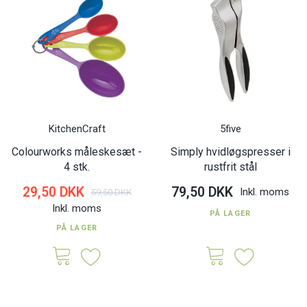
KitchenCraft
5five
Colourworks måleskesæt -
Simply hvidløgspresser i
4 stk.
rustfrit stål
29,50 DKK
79,50 DKK
Inkl. moms
59,50 DKK
Inkl. moms
PÅ LAGER
PÅ LAGER