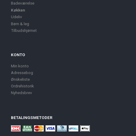
Badeværelse
Køkken
Udeliv
Børn & leg
Tilbudshjørnet
KONTO
Min konto
Adressebog
Ønskeliste
Ordrehistorik
Nyhedsbrev
BETALINGSMETODER