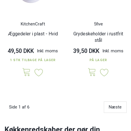
KitchenCraft
5five
Æggedeler i plast - Hvid
Grydeskeholder i rustfrit
stål
49,50 DKK
39,50 DKK
Inkl. moms
Inkl. moms
1 STK TILBAGE PÅ LAGER
PÅ LAGER
Side 1 af 6
Næste
Køkkenredskaber der gør din