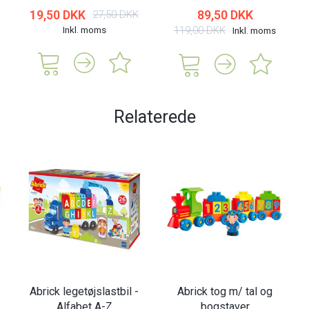
19,50 DKK
89,50 DKK
27,50 DKK
Inkl. moms
119,00 DKK
Inkl. moms
Relaterede
Abrick legetøjslastbil -
Abrick tog m/ tal og
Alfabet A-Z
bogstaver