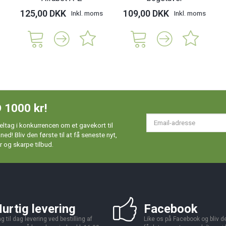
125,00 DKK
109,00 DKK
Inkl. moms
Inkl. moms
 1000 kr!
Em
ltag i konkurrencen om et gavekort til
ad
d! Bliv den første til at få seneste nyt,
 og skarpe tilbud.
urtig levering
Facebook
g til dag levering ved bestilling af
Like os på Facebook og bliv den