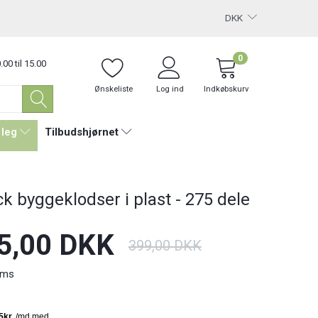
DKK
0
.00 til 15.00
Ønskeliste
Log ind
Indkøbskurv
 leg
Tilbudshjørnet
ck byggeklodser i plast - 275 dele
5,00 DKK
399,00 DKK
oms