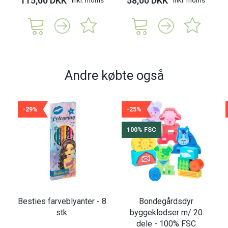
115,00 DKK
58,00 DKK
Andre købte også
-29%
-25%
100% FSC
Besties farveblyanter - 8
Bondegårdsdyr
stk.
byggeklodser m/ 20
dele - 100% FSC