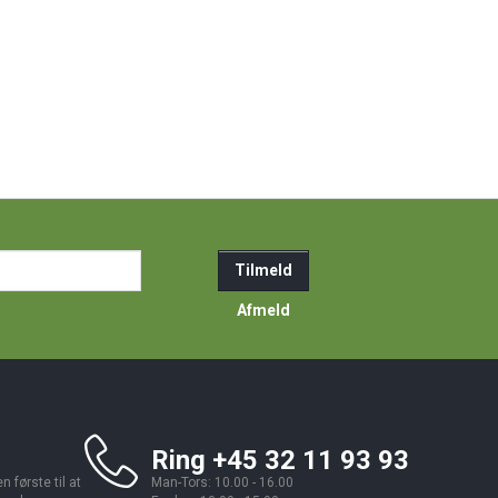
ail-
Tilmeld
resse
Afmeld
Ring +45 32 11 93 93
 første til at
Man-Tors: 10.00 - 16.00