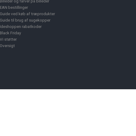
Billeder og farver på billeder
EAN bestillinger
Guide ved køb af træprodukter
Guide til brug af sugekopper
Ideshoppen rabatkoder
Black Friday
Vi støtter
Oversigt