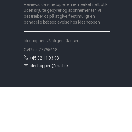
Reviews, da vi netop er en e-mærket netbutik
uden skjulte gebyrer og abonnementer. Vi
bestræber os på at give flest muligt en
behagelig købsoplevelse hos Ideshoppen.
Ideshoppen v/Jørgen Clausen
CVR-nr. 77795618
+45 32 11 93 93
ideshoppen@mail.dk
Nyheder
Bolig
Småmøbler
Badeværelse
Køkken
Udeliv
Måtter