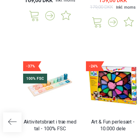
169,00 DKK
159,00 DKK
179,00 DKK
Inkl. moms
-37%
-24%
100% FSC
Aktivitetsbræt i træ med
Art & Fun perlesæt -
tal - 100% FSC
10.000 dele