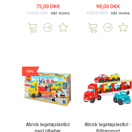
75,00 DKK
98,00 DKK
119,00 DKK
129,00 DKK
Inkl. moms
Inkl. moms
-36%
Abrick legetøjslastbil
Abrick legetøjslastbil -
med tilbehør
Biltransport