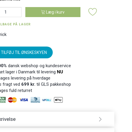
Læg i kurv
ILBAGE PÅ LAGER
rick
TILFØJ TIL ØNSKESKYEN
00%
dansk webshop og kundeservice
t lager i Danmark til levering
NU
ages levering på hverdage
s
fragt ved
699 kr.
til GLS pakkeshop
ges fuld returret
rivelse