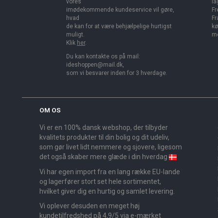
vores
la
imødekommende kundeservice vil gøre,
Fr
hvad
Fr
de kan for at være behjælpelige hurtigst
kø
muligt.
me
Klik
her
.
Du kan kontakte os på mail:
ideshoppen@mail.dk,
som vi besvarer inden for 3 hverdage.
OM OS
Vi er en 100% dansk webshop, der tilbyder
kvalitets produkter til din bolig og dit udeliv,
som gør livet lidt nemmere og sjovere, ligesom
det også skaber mere glæde i din hverdag
Vi har egen import fra en lang række EU-lande
og lagerfører stort set hele sortimentet,
hvilket giver dig en hurtig og samlet levering.
Vi oplever desuden en meget høj
kundetilfredshed på 4,9/5 via e-mærket