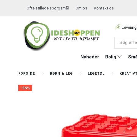
Ofte stillede spørgsmål
Om os
Kontakt os
Levering
Nyheder
Bolig
Små
FORSIDE
BØRN & LEG
LEGETØJ
KREATIV
-26%