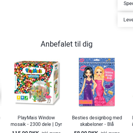
Spec
Leve
Anbefalet til dig
c
PlayMais Window
Besties designbog med
mosaik - 2300 dele | Dyr
skabeloner - Blå
Inkl. moms
Inkl. moms