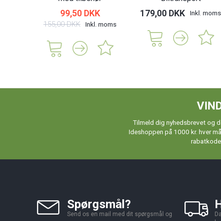
99,50 DKK
179,00 DKK
Inkl. moms
155,00 DKK
Inkl. moms
VIND
Tilmeld dig nyhedsbrevet og de
Ideshoppen på 1000 kr. hver måne
rabatkoder
Spørgsmål?
H
Send os en mail med dit spørgsmål og
Da