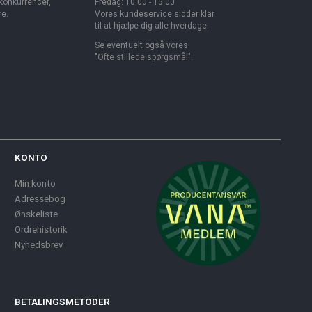
 konkurrencer,
Fredag: 10.00 - 15.00
re.
Vores kundeservice sidder klar
til at hjælpe dig alle hverdage.
Se eventuelt også vores
"
Ofte stillede spørgsmål
".
KONTO
Min konto
Adressebog
Ønskeliste
Ordrehistorik
Nyhedsbrev
BETALINGSMETODER