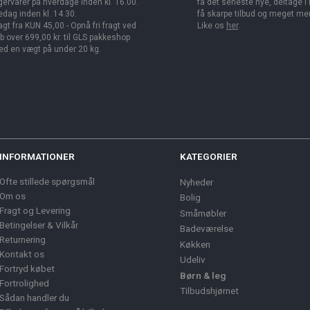
gervarer på hverdage inden kl. 16.00.
få det seneste nye, deltage i
edag inden kl. 14.30.
få skarpe tilbud og meget me
agt fra KUN 45,00 - Opnå fri fragt ved
Like os
her
.
b over 699,00 kr. til GLS pakkeshop
d en vægt på under 20 kg.
INFORMATIONER
KATEGORIER
Ofte stillede spørgsmål
Nyheder
Om os
Bolig
Fragt og Levering
Småmøbler
Betingelser & Vilkår
Badeværelse
Returnering
Køkken
Kontakt os
Udeliv
Fortryd købet
Børn & leg
Fortrolighed
Tilbudshjørnet
Sådan handler du