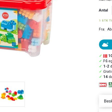
Antal
1 STK T
Fra:
Ab
✓
1
✓
På ege
✓
1-2
d
✓
Grati
✓
14
da
Besk