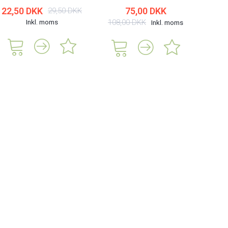
22,50 DKK
75,00 DKK
49,5
29,50 DKK
Inkl. moms
108,00 DKK
Inkl. moms