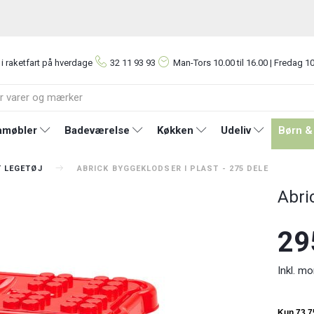
 i raketfart på hverdage
32 11 93 93
Man-Tors
10.00 til 16.00 | Fredag 10
møbler
Badeværelse
Køkken
Udeliv
Børn &
T LEGETØJ
ABRICK BYGGEKLODSER I PLAST - 275 DELE
Abri
29
Inkl. m