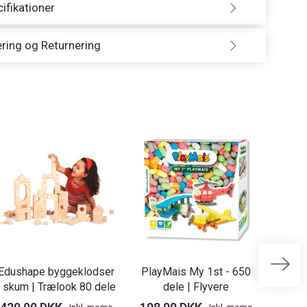
ifikationer
ring og Returnering
Edushape byggeklodser
PlayMais My 1st - 650
Pl
i skum | Trælook 80 dele
dele | Flyvere
mos
Inkl. moms
Inkl. moms