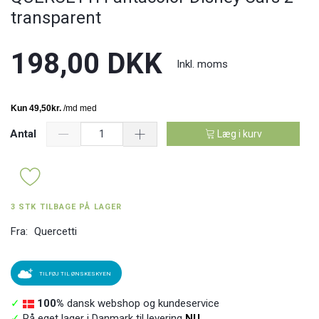
transparent
198,00 DKK
Inkl. moms
Antal
Læg i kurv
3 STK TILBAGE PÅ LAGER
Fra:
Quercetti
TILFØJ TIL ØNSKESKYEN
✓
100%
dansk webshop og kundeservice
✓
På eget lager i Danmark til levering
NU