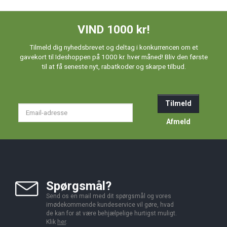
VIND 1000 kr!
Tilmeld dig nyhedsbrevet og deltag i konkurrencen om et
gavekort til Ideshoppen på 1000 kr. hver måned! Bliv den første
til at få seneste nyt, rabatkoder og skarpe tilbud.
Tilmeld
Email-
adresse
Afmeld
Spørgsmål?
Send os en mail med dit spørgsmål og vores
imødekommende kundeservice vil gøre, hvad
de kan for at være behjælpelige hurtigst muligt.
Klik
her
.