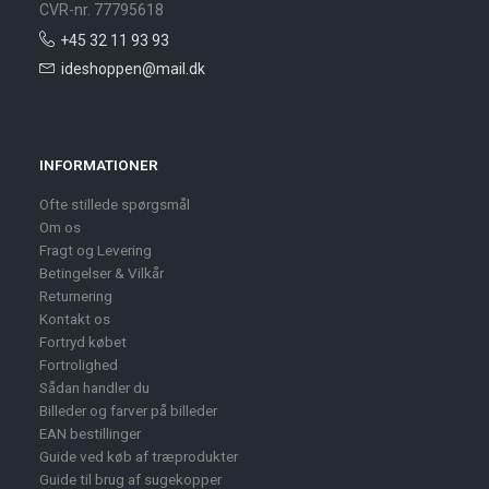
CVR-nr. 77795618
+45 32 11 93 93
ideshoppen@mail.dk
INFORMATIONER
Ofte stillede spørgsmål
Om os
Fragt og Levering
Betingelser & Vilkår
Returnering
Kontakt os
Fortryd købet
Fortrolighed
Sådan handler du
Billeder og farver på billeder
EAN bestillinger
Guide ved køb af træprodukter
Guide til brug af sugekopper