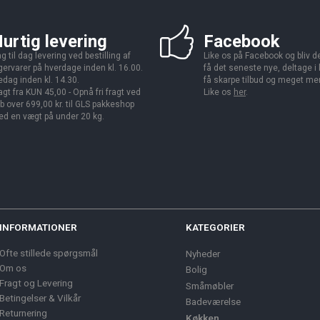
urtig levering
Facebook
g til dag levering ved bestilling af
Like os på Facebook og bliv den
gervarer på hverdage inden kl. 16.00.
få det seneste nye, deltage i
edag inden kl. 14.30.
få skarpe tilbud og meget me
agt fra KUN 45,00 - Opnå fri fragt ved
Like os
her
.
b over 699,00 kr. til GLS pakkeshop
d en vægt på under 20 kg.
INFORMATIONER
KATEGORIER
Ofte stillede spørgsmål
Nyheder
Om os
Bolig
Fragt og Levering
Småmøbler
Betingelser & Vilkår
Badeværelse
Returnering
Køkken