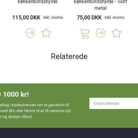
køkkenbordshylde
køkkenbordshylde - Sort
metal
115,00 DKK
75,00 DKK
Inkl. moms
Inkl. moms
Relaterede
 1000 kr!
Em
ltag i konkurrencen om et gavekort til
ad
d! Bliv den første til at få seneste nyt,
 og skarpe tilbud.