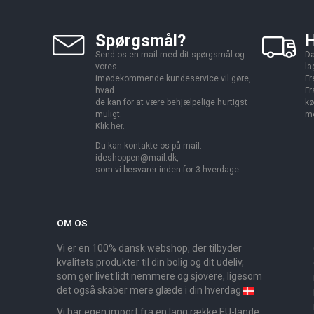
Spørgsmål?
H
Send os en mail med dit spørgsmål og
Da
vores
la
imødekommende kundeservice vil gøre,
Fr
hvad
Fr
de kan for at være behjælpelige hurtigst
kø
muligt.
me
Klik
her
.
Du kan kontakte os på mail:
ideshoppen@mail.dk,
som vi besvarer inden for 3 hverdage.
OM OS
Vi er en 100% dansk webshop, der tilbyder
kvalitets produkter til din bolig og dit udeliv,
som gør livet lidt nemmere og sjovere, ligesom
det også skaber mere glæde i din hverdag
Vi har egen import fra en lang række EU-lande