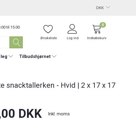
DKK
0
.00 til 15.00
Ønskeliste
Log ind
Indkøbskurv
 leg
Tilbudshjørnet
e snacktallerken - Hvid | 2 x 17 x 17
,00 DKK
Inkl. moms