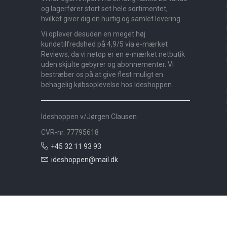
og lagerfører stort set hele sortimentet,
hvilket giver dig en hurtig og samlet levering.
Vi oplever desuden en meget høj
kundetilfredshed på 4,9/5 via e-mærket
Reviews, da vi netop er en e-mærket netbutik
uden skjulte gebyrer og abonnementer. Vi
bestræber os på at give flest muligt en
behagelig købsoplevelse hos Ideshoppen.
Ideshoppen v/Jørgen Clausen
CVR-nr. 77795618
+45 32 11 93 93
ideshoppen@mail.dk
Nyheder
Bolig
Småmøbler