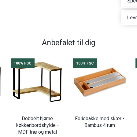
Spec
Leve
Anbefalet til dig
100% FSC
100% FSC
Dobbelt hjørne
Foliebakke med skær -
køkkenbordshylde -
Bambus 4 rum
MDF træ og metal