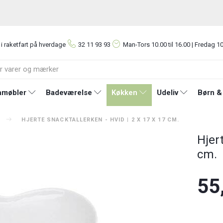
 i raketfart på hverdage
32 11 93 93
Man-Tors
10.00 til 16.00 | Fredag 10
møbler
Badeværelse
Køkken
Udeliv
Børn &
HJERTE SNACKTALLERKEN - HVID | 2 X 17 X 17 CM.
Hjert
cm.
55