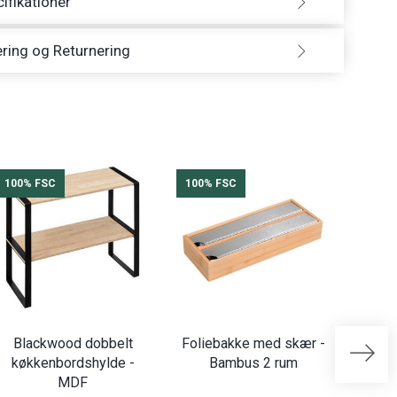
ifikationer
ring og Returnering
100% FSC
100% FSC
-24%
Blackwood dobbelt
Foliebakke med skær -
køkkenbordshylde -
Bambus 2 rum
kapsel
MDF