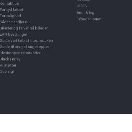
Kontakt os
Udeliv
Fortryd købet
Børn & leg
Fortrolighed
Tilbudshjørnet
Sådan handler du
Billeder og farver på billeder
EAN bestillinger
Guide ved køb af træprodukter
Guide til brug af sugekopper
Ideshoppen rabatkoder
Black Friday
Vi støtter
Oversigt