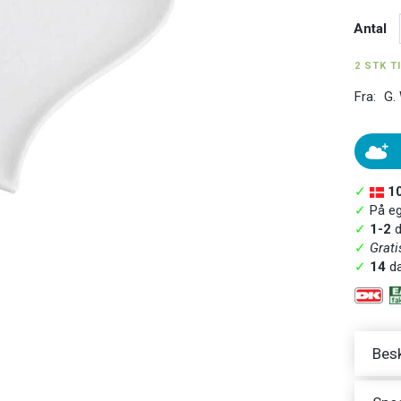
Antal
2 STK T
Fra:
G.
✓
1
✓
På ege
✓
1-2
d
✓
Grati
✓
14
da
Besk