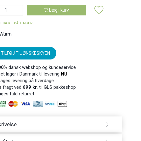
Læg i kurv
ILBAGE PÅ LAGER
 Wurm
TILFØJ TIL ØNSKESKYEN
00%
dansk webshop og kundeservice
t lager i Danmark til levering
NU
ages levering på hverdage
s
fragt ved
699 kr.
til GLS pakkeshop
ges fuld returret
rivelse