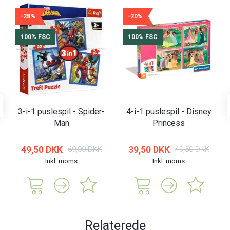
-28%
-20%
100% FSC
100% FSC
3-i-1 puslespil - Spider-
4-i-1 puslespil - Disney
Man
Princess
49,50 DKK
39,50 DKK
69,00 DKK
49,50 DKK
Inkl. moms
Inkl. moms
Relaterede