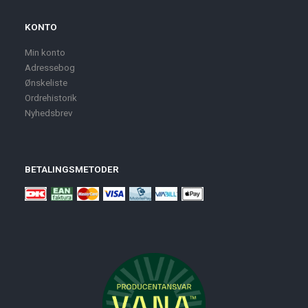
KONTO
Min konto
Adressebog
Ønskeliste
Ordrehistorik
Nyhedsbrev
BETALINGSMETODER