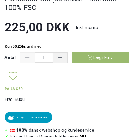
100% FSC
225,00 DKK
Inkl. moms
Antal
Læg i kurv
PÅ LAGER
Fra:
Budu
TILFØJ TIL ØNSKESKYEN
✓
100%
dansk webshop og kundeservice
✓
På eget lager i Danmark til levering
NU