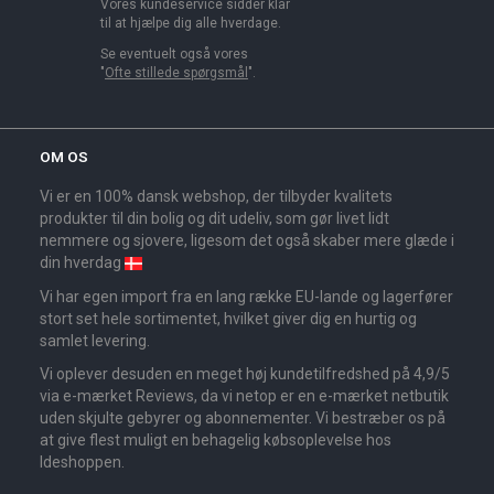
Vores kundeservice sidder klar
til at hjælpe dig alle hverdage.
Se eventuelt også vores
"
Ofte stillede spørgsmål
".
OM OS
Vi er en 100% dansk webshop, der tilbyder kvalitets
produkter til din bolig og dit udeliv, som gør livet lidt
nemmere og sjovere, ligesom det også skaber mere glæde i
din hverdag
Vi har egen import fra en lang række EU-lande og lagerfører
stort set hele sortimentet, hvilket giver dig en hurtig og
samlet levering.
Vi oplever desuden en meget høj kundetilfredshed på 4,9/5
via e-mærket Reviews, da vi netop er en e-mærket netbutik
uden skjulte gebyrer og abonnementer. Vi bestræber os på
at give flest muligt en behagelig købsoplevelse hos
Ideshoppen.