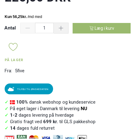
Antal
Læg i kurv
PÅ LAGER
Fra:
5five
TILFØJ TIL ØNSKESKYEN
✓
100%
dansk webshop og kundeservice
✓
På eget lager i Danmark til levering
NU
✓
1-2
dages levering på hverdage
✓
Gratis
fragt ved
699 kr.
til GLS pakkeshop
✓
14
dages fuld returret