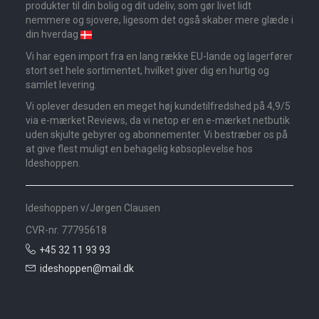
produkter til din bolig og dit udeliv, som gør livet lidt
nemmere og sjovere, ligesom det også skaber mere glæde i
din hverdag
Vi har egen import fra en lang række EU-lande og lagerfører
stort set hele sortimentet, hvilket giver dig en hurtig og
samlet levering.
Vi oplever desuden en meget høj kundetilfredshed på 4,9/5
via e-mærket Reviews, da vi netop er en e-mærket netbutik
uden skjulte gebyrer og abonnementer. Vi bestræber os på
at give flest muligt en behagelig købsoplevelse hos
Ideshoppen.
Ideshoppen v/Jørgen Clausen
CVR-nr. 77795618
+45 32 11 93 93
ideshoppen@mail.dk