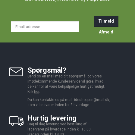
Tilmeld
Email-
adresse
Afmeld
Spørgsmål?
Send os en mail med dit spørgsmål og vores
imødekommende kundeservice vil gøre, hvad
de kan for at være behjælpelige hurtigst muligt.
Klik
her
.
Du kan kontakte os på mail:
ideshoppen@mail.dk,
som vi besvarer inden for 3 hverdage.
Hurtig levering
Dag til dag levering ved bestilling af
lagervarer på hverdage inden kl. 16.00.
Fredag inden kl. 14.30.