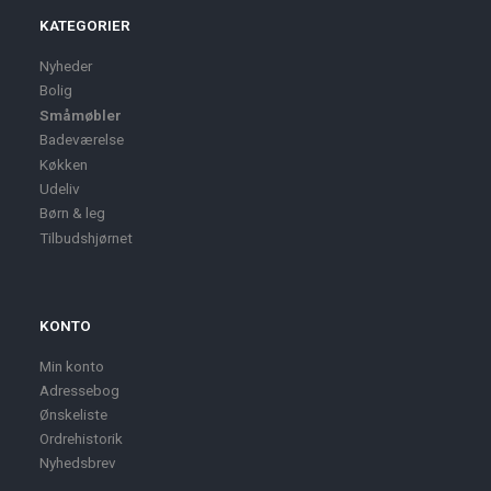
KATEGORIER
Nyheder
Bolig
Småmøbler
Badeværelse
Køkken
Udeliv
Børn & leg
Tilbudshjørnet
KONTO
Min konto
Adressebog
Ønskeliste
Ordrehistorik
Nyhedsbrev