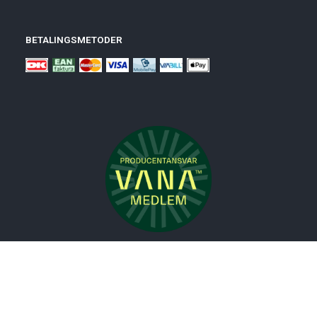
BETALINGSMETODER
Nyheder
Bolig
Småmøbler
Badeværelse
Køkken