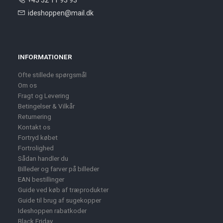
+45 32 11 93 93
ideshoppen@mail.dk
INFORMATIONER
Ofte stillede spørgsmål
Om os
Fragt og Levering
Betingelser & Vilkår
Returnering
Kontakt os
Fortryd købet
Fortrolighed
Sådan handler du
Billeder og farver på billeder
EAN bestillinger
Guide ved køb af træprodukter
Guide til brug af sugekopper
Ideshoppen rabatkoder
Black Friday