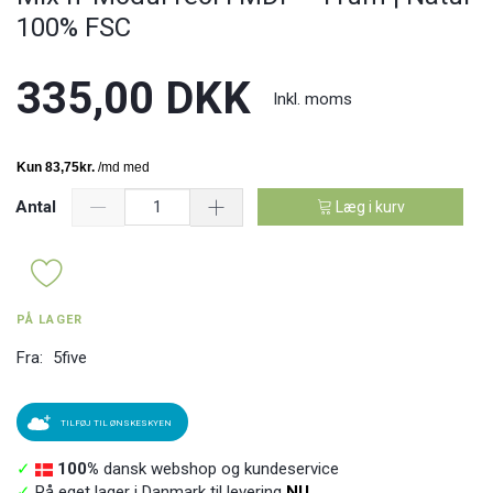
100% FSC
335,00 DKK
Inkl. moms
Antal
Læg i kurv
PÅ LAGER
Fra:
5five
TILFØJ TIL ØNSKESKYEN
✓
100%
dansk webshop og kundeservice
✓
På eget lager i Danmark til levering
NU