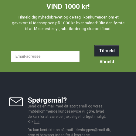
VIND 1000 kr!
Tilmeld dig nyhedsbrevet og deltag i konkurrencen om et
gavekort til Ideshoppen på 1000 kr. hver måned! Bliv den første
til at få seneste nyt, rabatkoder og skarpe tilbud.
Tilmeld
Email-
adresse
Afmeld
Spørgsmål?
Send os en mail med dit spørgsmål og vores
imødekommende kundeservice vil gøre, hvad
de kan for at være behjælpelige hurtigst muligt.
Klik
her
.
Du kan kontakte os på mail:
ideshoppen@mail.dk,
som vi besvarer inden for 3 hverdage.