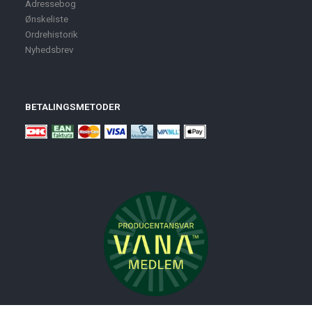
Adressebog
Ønskeliste
Ordrehistorik
Nyhedsbrev
BETALINGSMETODER