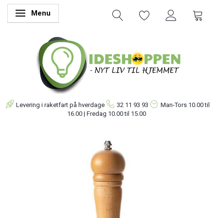
Menu
Skifte navigation
Levering i raketfart på hverdage
32 11 93 93
Man-Tors
10.00 til
16.00 | Fredag 10.00 til 15.00