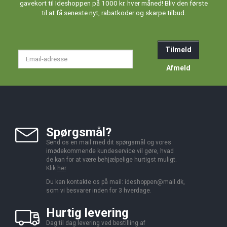
gavekort til Ideshoppen på 1000 kr. hver måned! Bliv den første
til at få seneste nyt, rabatkoder og skarpe tilbud.
Tilmeld
Email-
adresse
Afmeld
Spørgsmål?
Send os en mail med dit spørgsmål og vores
imødekommende kundeservice vil gøre, hvad
de kan for at være behjælpelige hurtigst muligt.
Klik
her
.
Du kan kontakte os på mail:
ideshoppen@mail.dk,
som vi besvarer inden for 3 hverdage.
Hurtig levering
Dag til dag levering ved bestilling af