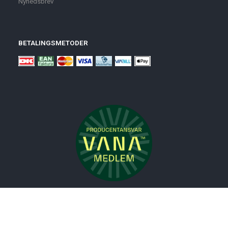
Nyhedsbrev
BETALINGSMETODER
Nyheder
Bolig
Småmøbler
Badeværelse