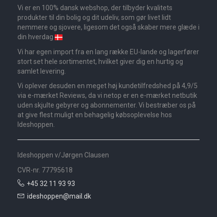
Vi er en 100% dansk webshop, der tilbyder kvalitets
produkter til din bolig og dit udeliv, som gør livet lidt
nemmere og sjovere, ligesom det også skaber mere glæde i
din hverdag
Vi har egen import fra en lang række EU-lande og lagerfører
stort set hele sortimentet, hvilket giver dig en hurtig og
samlet levering.
Vi oplever desuden en meget høj kundetilfredshed på 4,9/5
via e-mærket Reviews, da vi netop er en e-mærket netbutik
uden skjulte gebyrer og abonnementer. Vi bestræber os på
at give flest muligt en behagelig købsoplevelse hos
Ideshoppen.
Ideshoppen v/Jørgen Clausen
CVR-nr. 77795618
+45 32 11 93 93
ideshoppen@mail.dk