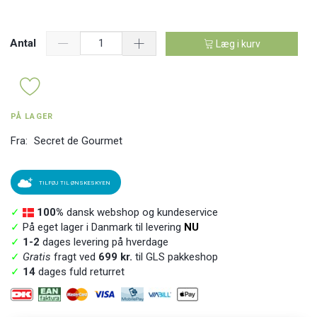
Antal
Læg i kurv
PÅ LAGER
Fra:
Secret de Gourmet
TILFØJ TIL ØNSKESKYEN
✓
100%
dansk webshop og kundeservice
✓
På eget lager i Danmark til levering
NU
✓
1-2
dages levering på hverdage
✓
Gratis
fragt ved
699 kr.
til GLS pakkeshop
✓
14
dages fuld returret