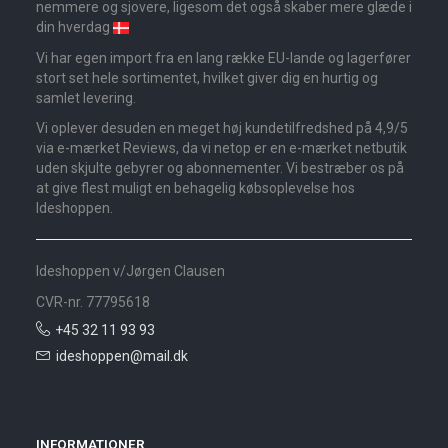
nemmere og sjovere, ligesom det også skaber mere glæde i
din hverdag
Vi har egen import fra en lang række EU-lande og lagerfører
stort set hele sortimentet, hvilket giver dig en hurtig og
samlet levering.
Vi oplever desuden en meget høj kundetilfredshed på 4,9/5
via e-mærket Reviews, da vi netop er en e-mærket netbutik
uden skjulte gebyrer og abonnementer. Vi bestræber os på
at give flest muligt en behagelig købsoplevelse hos
Ideshoppen.
Ideshoppen v/Jørgen Clausen
CVR-nr. 77795618
+45 32 11 93 93
ideshoppen@mail.dk
INFORMATIONER