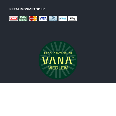
BETALINGSMETODER
Nyheder
Bolig
Småmøbler
Badeværelse
Køkken
Udeliv