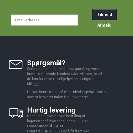
Tilmeld
Email-
adresse
Afmeld
Spørgsmål?
Send os en mail med dit spørgsmål og vores
imødekommende kundeservice vil gøre, hvad
de kan for at være behjælpelige hurtigst muligt.
Klik
her
.
Du kan kontakte os på mail:
ideshoppen@mail.dk,
som vi besvarer inden for 3 hverdage.
Hurtig levering
Dag til dag levering ved bestilling af
lagervarer på hverdage inden kl. 16.00.
Fredag inden kl. 14.30.
Fragt fra KUN 45,00 - Opnå fri fragt ved