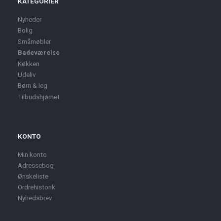
KATEGORIER
Nyheder
Bolig
Småmøbler
Badeværelse
Køkken
Udeliv
Børn & leg
Tilbudshjørnet
KONTO
Min konto
Adressebog
Ønskeliste
Ordrehistorik
Nyhedsbrev