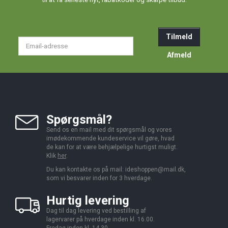
Tilmeld
Email-
adresse
Afmeld
Spørgsmål?
Send os en mail med dit spørgsmål og vores
imødekommende kundeservice vil gøre, hvad
de kan for at være behjælpelige hurtigst muligt.
Klik
her
.
Du kan kontakte os på mail:
ideshoppen@mail.dk,
som vi besvarer inden for 3 hverdage.
Hurtig levering
Dag til dag levering ved bestilling af
lagervarer på hverdage inden kl. 16.00.