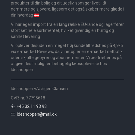
produkter til din bolig og dit udeliv, som gør livet lidt
nemmere og sjovere, ligesom det også skaber mere glæde i
din hverdag
Vi har egen import fra en lang række EU-lande og lagerfører
stort set hele sortimentet, hvilket giver dig en hurtig og
samlet levering.
Vi oplever desuden en meget høj kundetilfredshed på 4,9/5
via e-mærket Reviews, da vi netop er en e-mærket netbutik
uden skjulte gebyrer og abonnementer. Vi bestræber os på
at give flest muligt en behagelig købsoplevelse hos
Ideshoppen.
Ideshoppen v/Jørgen Clausen
CVR-nr. 77795618
+45 32 11 93 93
ideshoppen@mail.dk