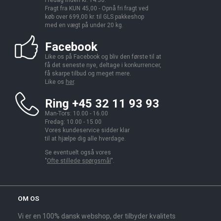
Fredag inden kl. 14.30.
Fragt fra KUN 45,00 - Opnå fri fragt ved
køb over 699,00 kr. til GLS pakkeshop
med en vægt på under 20 kg.
Facebook
Like os på Facebook og bliv den første til at
få det seneste nye, deltage i konkurrencer,
få skarpe tilbud og meget mere.
Like os
her
.
Ring +45 32 11 93 93
Man-Tors: 10.00 - 16.00
Fredag: 10.00 - 15.00
Vores kundeservice sidder klar
til at hjælpe dig alle hverdage.
Se eventuelt også vores
"
Ofte stillede spørgsmål
".
OM OS
Vi er en 100% dansk webshop, der tilbyder kvalitets