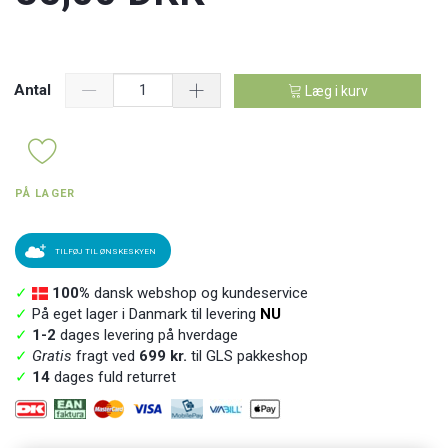
Antal
Læg i kurv
PÅ LAGER
TILFØJ TIL ØNSKESKYEN
✓
100%
dansk webshop og kundeservice
✓
På eget lager i Danmark til levering
NU
✓
1-2
dages levering på hverdage
✓
Gratis
fragt ved
699 kr.
til GLS pakkeshop
✓
14
dages fuld returret