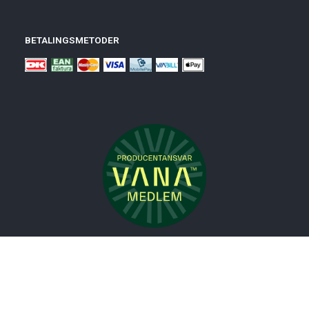
BETALINGSMETODER
Nyheder
Bolig
Småmøbler
Badeværelse
Køkken