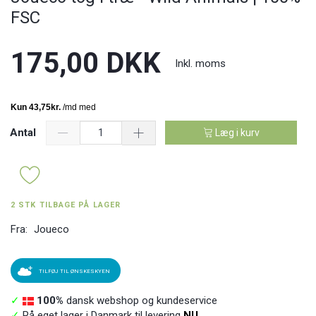
FSC
175,00 DKK
Inkl. moms
Antal
Læg i kurv
2 STK TILBAGE PÅ LAGER
Fra:
Joueco
TILFØJ TIL ØNSKESKYEN
✓
100%
dansk webshop og kundeservice
✓
På eget lager i Danmark til levering
NU