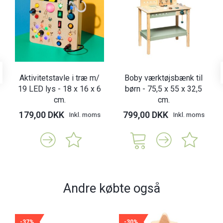
Aktivitetstavle i træ m/
Boby værktøjsbænk til
19 LED lys - 18 x 16 x 6
børn - 75,5 x 55 x 32,5
cm.
cm.
179,00 DKK
799,00 DKK
Inkl. moms
Inkl. moms
Andre købte også
-37%
-30%