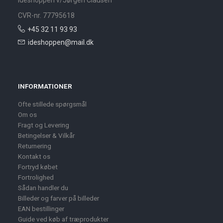
Ideshoppen v/Jørgen Clausen
CVR-nr. 77795618
+45 32 11 93 93
ideshoppen@mail.dk
INFORMATIONER
Ofte stillede spørgsmål
Om os
Fragt og Levering
Betingelser & Vilkår
Returnering
Kontakt os
Fortryd købet
Fortrolighed
Sådan handler du
Billeder og farver på billeder
EAN bestillinger
Guide ved køb af træprodukter