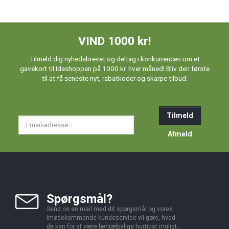
VIND 1000 kr!
Tilmeld dig nyhedsbrevet og deltag i konkurrencen om et
gavekort til Ideshoppen på 1000 kr. hver måned! Bliv den første
til at få seneste nyt, rabatkoder og skarpe tilbud.
Tilmeld
Email-
adresse
Afmeld
Spørgsmål?
Send os en mail med dit spørgsmål og vores
imødekommende kundeservice vil gøre, hvad
de kan for at være behjælpelige hurtigst muligt.