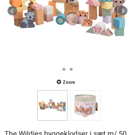
Zoom
The Wildies byggeklodser i sæt m/ 50