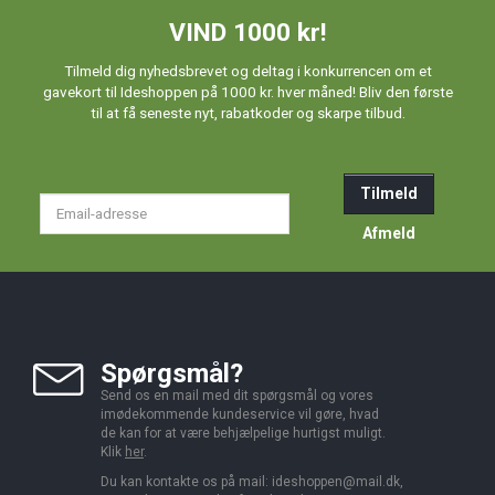
VIND 1000 kr!
Tilmeld dig nyhedsbrevet og deltag i konkurrencen om et
gavekort til Ideshoppen på 1000 kr. hver måned! Bliv den første
til at få seneste nyt, rabatkoder og skarpe tilbud.
Tilmeld
Email-
adresse
Afmeld
Spørgsmål?
Send os en mail med dit spørgsmål og vores
imødekommende kundeservice vil gøre, hvad
de kan for at være behjælpelige hurtigst muligt.
Klik
her
.
Du kan kontakte os på mail:
ideshoppen@mail.dk,