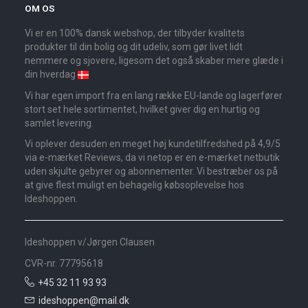
OM OS
Vi er en 100% dansk webshop, der tilbyder kvalitets
produkter til din bolig og dit udeliv, som gør livet lidt
nemmere og sjovere, ligesom det også skaber mere glæde i
din hverdag
Vi har egen import fra en lang række EU-lande og lagerfører
stort set hele sortimentet, hvilket giver dig en hurtig og
samlet levering.
Vi oplever desuden en meget høj kundetilfredshed på 4,9/5
via e-mærket Reviews, da vi netop er en e-mærket netbutik
uden skjulte gebyrer og abonnementer. Vi bestræber os på
at give flest muligt en behagelig købsoplevelse hos
Ideshoppen.
Ideshoppen v/Jørgen Clausen
CVR-nr. 77795618
+45 32 11 93 93
ideshoppen@mail.dk