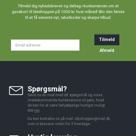
Tilmeld dig nyhedsbrevet og deltag i konkurrencen om et
gavekort til Ideshoppen på 1000 kr. hver måned! Bliv den første
til at få seneste nyt, rabatkoder og skarpe tilbud.
Tilmeld
Email-
adresse
Afmeld
Spørgsmål?
Send os en mail med dit spørgsmål og vores
imødekommende kundeservice vil gøre, hvad
de kan for at være behjælpelige hurtigst muligt.
Klik
her
.
Du kan kontakte os på mail:
ideshoppen@mail.dk,
som vi besvarer inden for 3 hverdage.