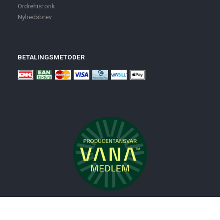
Ordrehistorik
Nyhedsbrev
BETALINGSMETODER
Nyheder
Bolig