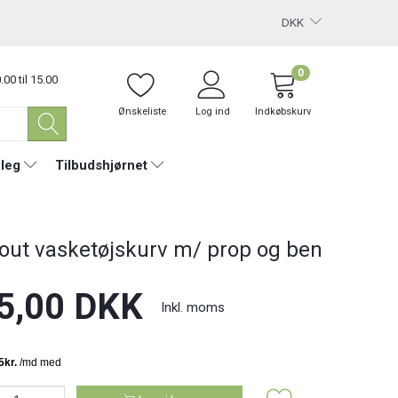
DKK
0
.00 til 15.00
Ønskeliste
Log ind
Indkøbskurv
 leg
Tilbudshjørnet
out vasketøjskurv m/ prop og ben
5,00 DKK
Inkl. moms