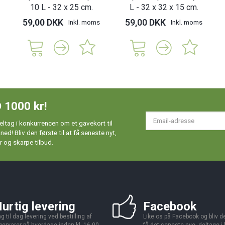
10 L - 32 x 25 cm.
L - 32 x 32 x 15 cm.
59,00 DKK
59,00 DKK
Inkl. moms
Inkl. moms
 1000 kr!
Em
ltag i konkurrencen om et gavekort til
ad
d! Bliv den første til at få seneste nyt,
 og skarpe tilbud.
urtig levering
Facebook
g til dag levering ved bestilling af
Like os på Facebook og bliv den