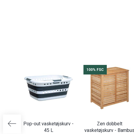
100% FSC
Pop-out vasketøjskurv -
Zen dobbelt
45 L
vasketøjskurv - Bambu