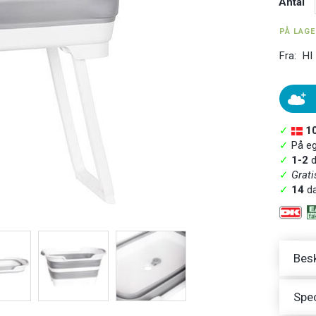
Antal
PÅ LAG
Fra:
HI
✓
1
✓
På ege
✓
1-2
d
✓
Grati
✓
14
da
Besk
Spec