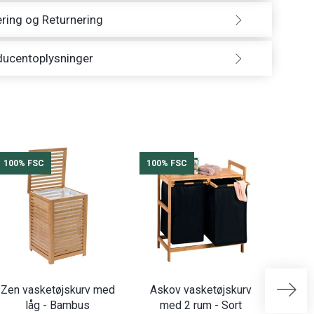
ring og Returnering
ducentoplysninger
100% FSC
100% FSC
100%
Zen vasketøjskurv med
Askov vasketøjskurv
Zen 
låg - Bambus
med 2 rum - Sort
hju