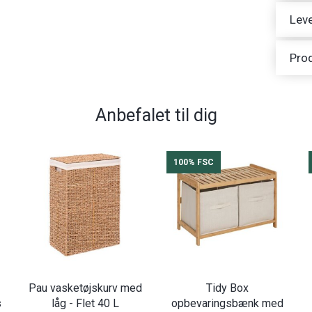
Leve
Pro
Anbefalet til dig
100% FSC
Pau vasketøjskurv med
Tidy Box
s
låg - Flet 40 L
opbevaringsbænk med