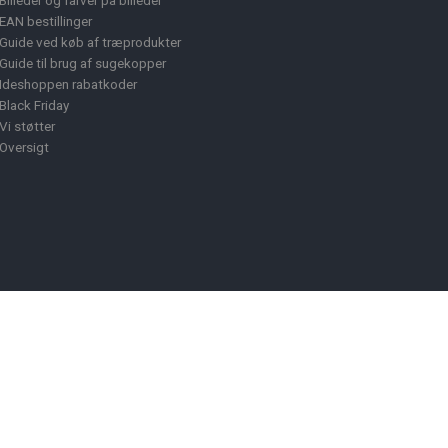
Billeder og farver på billeder
EAN bestillinger
Guide ved køb af træprodukter
Guide til brug af sugekopper
Ideshoppen rabatkoder
Black Friday
Vi støtter
Oversigt