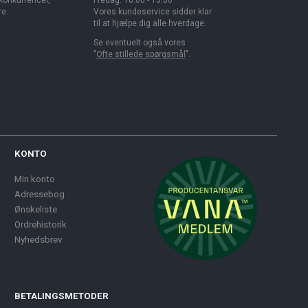
 konkurrencer,
Fredag: 10.00 - 15.00
re.
Vores kundeservice sidder klar
til at hjælpe dig alle hverdage.
Se eventuelt også vores
"
Ofte stillede spørgsmål
".
KONTO
Min konto
Adressebog
Ønskeliste
Ordrehistorik
Nyhedsbrev
BETALINGSMETODER