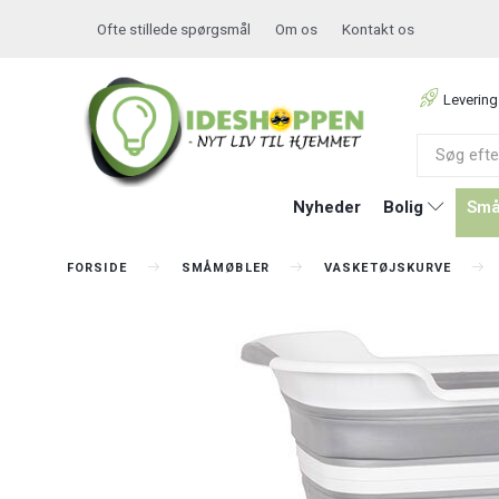
Ofte stillede spørgsmål
Om os
Kontakt os
Levering
Nyheder
Bolig
Små
FORSIDE
SMÅMØBLER
VASKETØJSKURVE