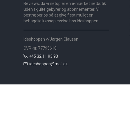
Reviews, da vi netop er en e-mærket netbutik
uden skjulte gebyrer og abonnementer. Vi
bestræber os på at give flest muligt en
behagelig købsoplevelse hos Ideshoppen.
Ideshoppen v/Jørgen Clausen
CVR-nr. 77795618
+45 32 11 93 93
ideshoppen@mail.dk
Nyheder
Bolig
Småmøbler
Badeværelse
Køkken
Udeliv
Måtter