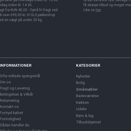
gervarer på hverdage inden kl. 16.00.
få det seneste nye, deltage i
edag inden kl. 14.30.
få skarpe tilbud og meget me
agt fra KUN 45,00 - Opnå fri fragt ved
Like os
her
.
b over 699,00 kr. til GLS pakkeshop
d en vægt på under 20 kg.
INFORMATIONER
KATEGORIER
Ofte stillede spørgsmål
Nyheder
Om os
Bolig
Fragt og Levering
Småmøbler
Betingelser & Vilkår
Badeværelse
Returnering
Køkken
Kontakt os
Udeliv
Fortryd købet
Børn & leg
Fortrolighed
Tilbudshjørnet
Sådan handler du