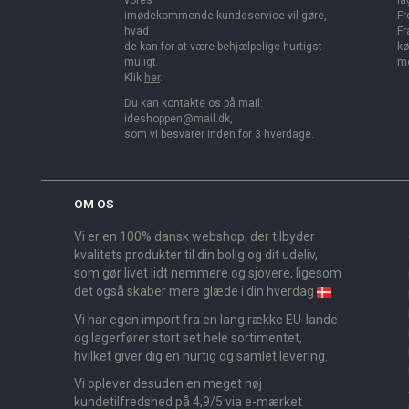
vores
la
imødekommende kundeservice vil gøre,
Fr
hvad
Fr
de kan for at være behjælpelige hurtigst
kø
muligt.
me
Klik
her
.
Du kan kontakte os på mail:
ideshoppen@mail.dk,
som vi besvarer inden for 3 hverdage.
OM OS
Vi er en 100% dansk webshop, der tilbyder
kvalitets produkter til din bolig og dit udeliv,
som gør livet lidt nemmere og sjovere, ligesom
det også skaber mere glæde i din hverdag
Vi har egen import fra en lang række EU-lande
og lagerfører stort set hele sortimentet,
hvilket giver dig en hurtig og samlet levering.
Vi oplever desuden en meget høj
kundetilfredshed på 4,9/5 via e-mærket