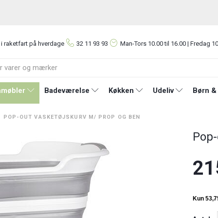
 i raketfart på hverdage
32 11 93 93
Man-Tors
10.00 til 16.00 | Fredag 10
møbler
Badeværelse
Køkken
Udeliv
Børn &
POP-OUT VASKETØJSKURV M/ PROP OG BEN
Pop-
21