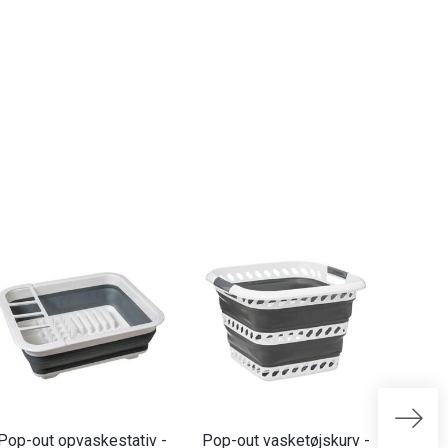
Pop-out opvaskestativ -
Pop-out vasketøjskurv -
Pop-o