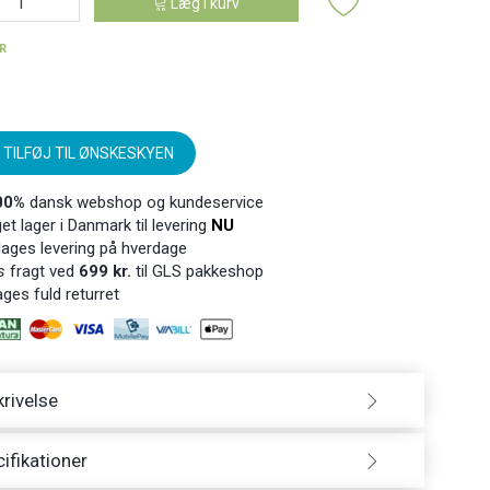
Læg i kurv
ER
TILFØJ TIL ØNSKESKYEN
00%
dansk webshop og kundeservice
t lager i Danmark til levering
NU
ages levering på hverdage
s
fragt ved
699 kr.
til GLS pakkeshop
ges fuld returret
rivelse
ifikationer