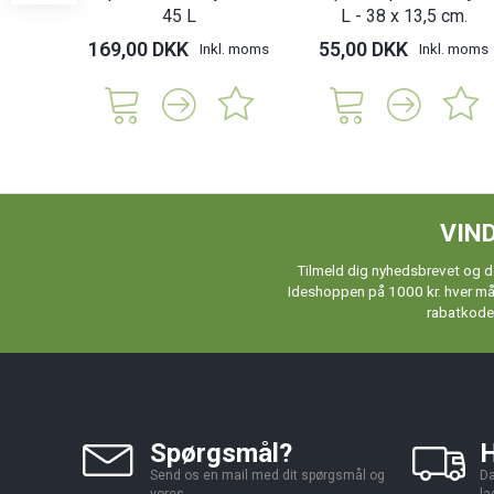
45 L
L - 38 x 13,5 cm.
169,00 DKK
55,00 DKK
Inkl. moms
Inkl. moms
VIND
Tilmeld dig nyhedsbrevet og de
Ideshoppen på 1000 kr. hver måne
rabatkoder
Spørgsmål?
H
Send os en mail med dit spørgsmål og
Da