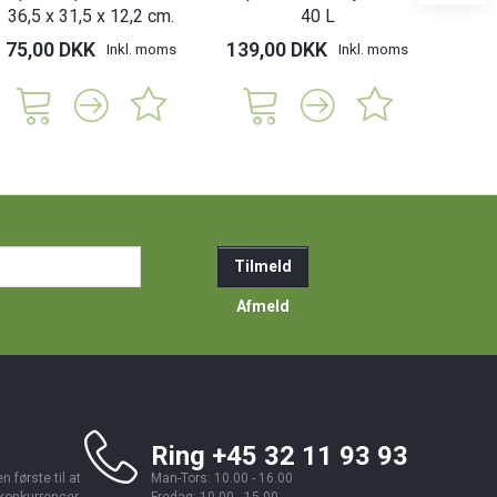
36,5 x 31,5 x 12,2 cm.
40 L
75,00 DKK
139,00 DKK
115,
Inkl. moms
Inkl. moms
ail-
Tilmeld
resse
Afmeld
Ring +45 32 11 93 93
 første til at
Man-Tors: 10.00 - 16.00