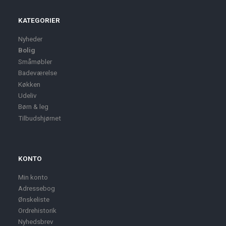
KATEGORIER
Nyheder
Bolig
Småmøbler
Badeværelse
Køkken
Udeliv
Børn & leg
Tilbudshjørnet
KONTO
Min konto
Adressebog
Ønskeliste
Ordrehistorik
Nyhedsbrev