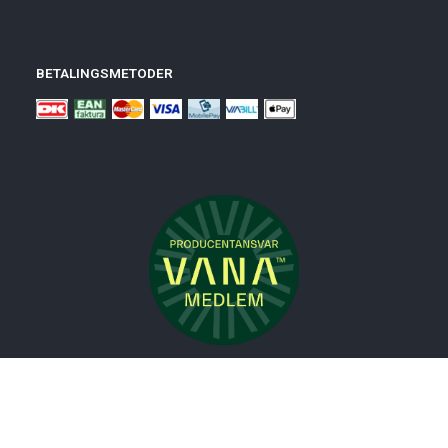
BETALINGSMETODER
Nyheder
Bolig
Småmøbler
Badeværelse