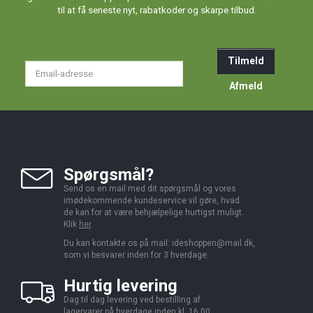
til at få seneste nyt, rabatkoder og skarpe tilbud.
Tilmeld
Email-
adresse
Afmeld
Spørgsmål?
Send os en mail med dit spørgsmål og vores
imødekommende kundeservice vil gøre, hvad
de kan for at være behjælpelige hurtigst muligt.
Klik
her
.
Du kan kontakte os på mail:
ideshoppen@mail.dk,
som vi besvarer inden for 3 hverdage.
Hurtig levering
Dag til dag levering ved bestilling af
lagervarer på hverdage inden kl. 16.00.