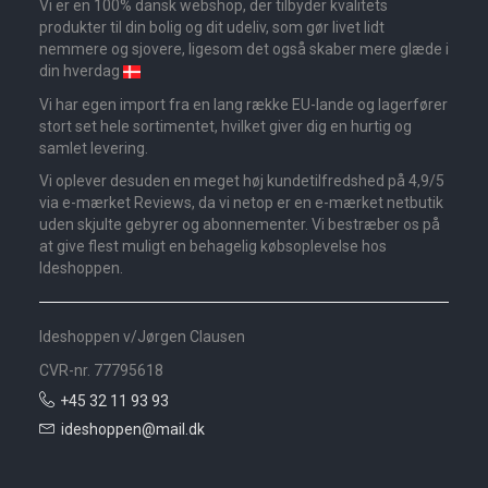
Vi er en 100% dansk webshop, der tilbyder kvalitets
produkter til din bolig og dit udeliv, som gør livet lidt
nemmere og sjovere, ligesom det også skaber mere glæde i
din hverdag
Vi har egen import fra en lang række EU-lande og lagerfører
stort set hele sortimentet, hvilket giver dig en hurtig og
samlet levering.
Vi oplever desuden en meget høj kundetilfredshed på 4,9/5
via e-mærket Reviews, da vi netop er en e-mærket netbutik
uden skjulte gebyrer og abonnementer. Vi bestræber os på
at give flest muligt en behagelig købsoplevelse hos
Ideshoppen.
Ideshoppen v/Jørgen Clausen
CVR-nr. 77795618
+45 32 11 93 93
ideshoppen@mail.dk