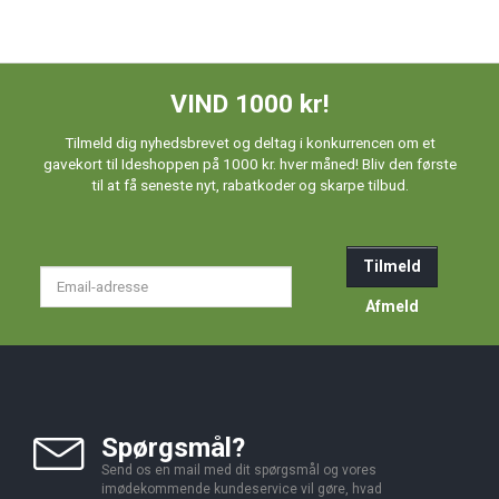
VIND 1000 kr!
Tilmeld dig nyhedsbrevet og deltag i konkurrencen om et
gavekort til Ideshoppen på 1000 kr. hver måned! Bliv den første
til at få seneste nyt, rabatkoder og skarpe tilbud.
Tilmeld
Email-
adresse
Afmeld
Spørgsmål?
Send os en mail med dit spørgsmål og vores
imødekommende kundeservice vil gøre, hvad