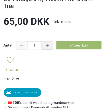
Træ
65,00 DKK
Inkl. moms
Antal
Læg i kurv
PÅ LAGER
Fra:
5five
TILFØJ TIL ØNSKESKYEN
✓
100%
dansk webshop og kundeservice
✓
På eget lager i Danmark til levering
NU