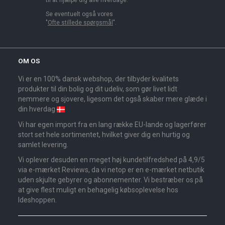
til at hjælpe dig alle hverdage.
Se eventuelt også vores
"
Ofte stillede spørgsmål
".
OM OS
Vi er en 100% dansk webshop, der tilbyder kvalitets
produkter til din bolig og dit udeliv, som gør livet lidt
nemmere og sjovere, ligesom det også skaber mere glæde i
din hverdag
Vi har egen import fra en lang række EU-lande og lagerfører
stort set hele sortimentet, hvilket giver dig en hurtig og
samlet levering.
Vi oplever desuden en meget høj kundetilfredshed på 4,9/5
via e-mærket Reviews, da vi netop er en e-mærket netbutik
uden skjulte gebyrer og abonnementer. Vi bestræber os på
at give flest muligt en behagelig købsoplevelse hos
Ideshoppen.