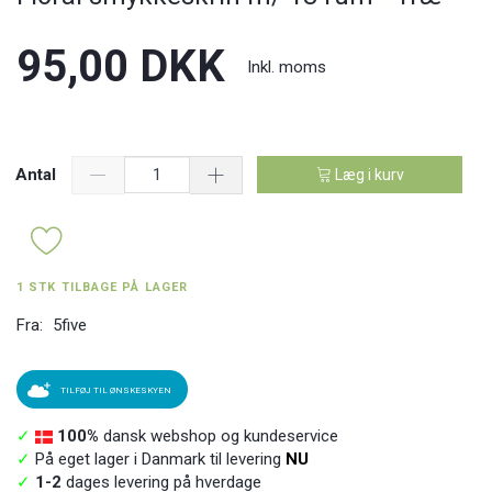
95,00 DKK
Inkl. moms
Antal
Læg i kurv
1 STK TILBAGE PÅ LAGER
Fra:
5five
TILFØJ TIL ØNSKESKYEN
✓
100%
dansk webshop og kundeservice
✓
På eget lager i Danmark til levering
NU
✓
1-2
dages levering på hverdage