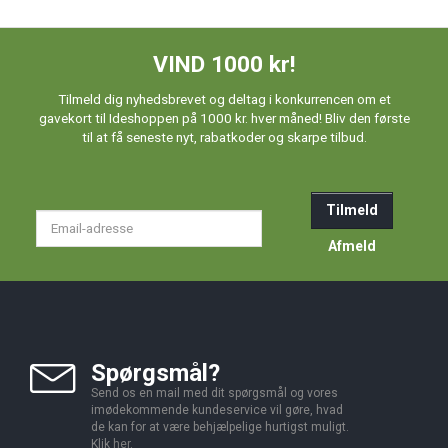
VIND 1000 kr!
Tilmeld dig nyhedsbrevet og deltag i konkurrencen om et
gavekort til Ideshoppen på 1000 kr. hver måned! Bliv den første
til at få seneste nyt, rabatkoder og skarpe tilbud.
Tilmeld
Email-
adresse
Afmeld
Spørgsmål?
Send os en mail med dit spørgsmål og vores
imødekommende kundeservice vil gøre, hvad
de kan for at være behjælpelige hurtigst muligt.
Klik
her
.