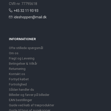
CVR-nr. 77795618
+45 32 11 93 93
ideshoppen@mail.dk
INFORMATIONER
Ofte stillede spørgsmål
Om os
Fragt og Levering
Betingelser & Vilkår
Returnering
Kontakt os
Fortryd købet
Fortrolighed
Sådan handler du
Billeder og farver på billeder
EAN bestillinger
Guide ved køb af træprodukter
Guide til brug af sugekopper