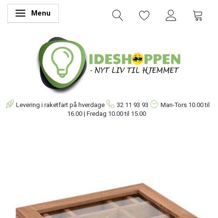
Menu
Skifte navigation
Levering i raketfart på hverdage
32 11 93 93
Man-Tors
10.00 til
16.00 | Fredag 10.00 til 15.00