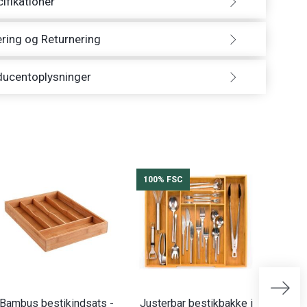
ifikationer
ring og Returnering
ducentoplysninger
100% FSC
Bambus bestikindsats -
Justerbar bestikbakke i
Vilde 