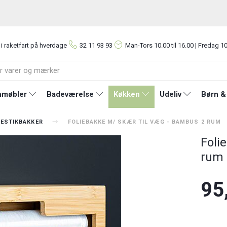
 i raketfart på hverdage
32 11 93 93
Man-Tors
10.00 til 16.00 | Fredag 10
møbler
Badeværelse
Køkken
Udeliv
Børn &
BESTIKBAKKER
FOLIEBAKKE M/ SKÆR TIL VÆG - BAMBUS 2 RUM
Foli
rum
95