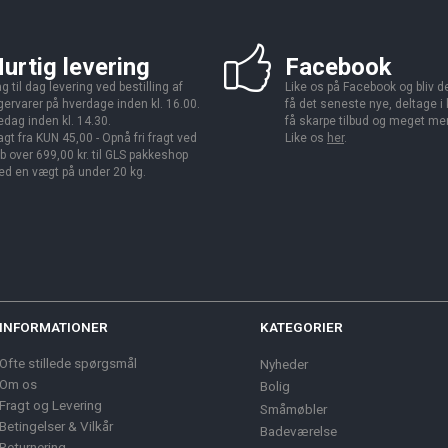
urtig levering
Facebook
g til dag levering ved bestilling af
Like os på Facebook og bliv den
gervarer på hverdage inden kl. 16.00.
få det seneste nye, deltage i
edag inden kl. 14.30.
få skarpe tilbud og meget me
agt fra KUN 45,00 - Opnå fri fragt ved
Like os
her
.
b over 699,00 kr. til GLS pakkeshop
d en vægt på under 20 kg.
INFORMATIONER
KATEGORIER
Ofte stillede spørgsmål
Nyheder
Om os
Bolig
Fragt og Levering
Småmøbler
Betingelser & Vilkår
Badeværelse
Returnering