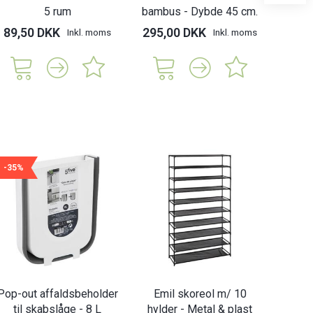
5 rum
bambus - Dybde 45 cm.
89,50 DKK
295,00 DKK
69,
Inkl. moms
Inkl. moms
-35%
Pop-out affaldsbeholder
Emil skoreol m/ 10
til skabslåge - 8 L
hylder - Metal & plast