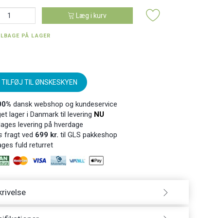
Læg i kurv
ILBAGE PÅ LAGER
TILFØJ TIL ØNSKESKYEN
00%
dansk webshop og kundeservice
t lager i Danmark til levering
NU
ages levering på hverdage
s
fragt ved
699 kr.
til GLS pakkeshop
ges fuld returret
rivelse