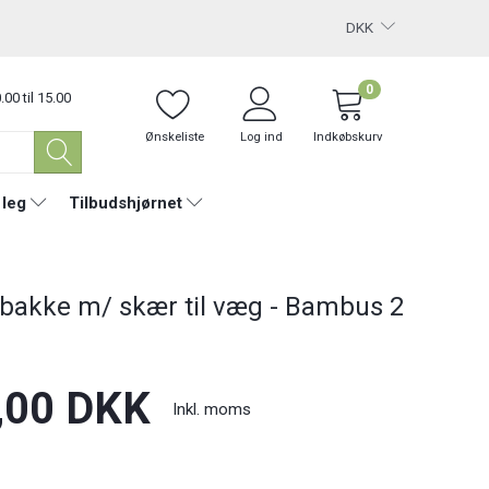
DKK
0
.00 til 15.00
Ønskeliste
Log ind
Indkøbskurv
 leg
Tilbudshjørnet
ebakke m/ skær til væg - Bambus 2
,00 DKK
Inkl. moms