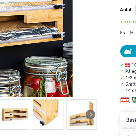
Antal
1 STK T
Fra:
HI
✓
1
✓
På ege
✓
1-2
d
✓
Grati
✓
14
da
Besk