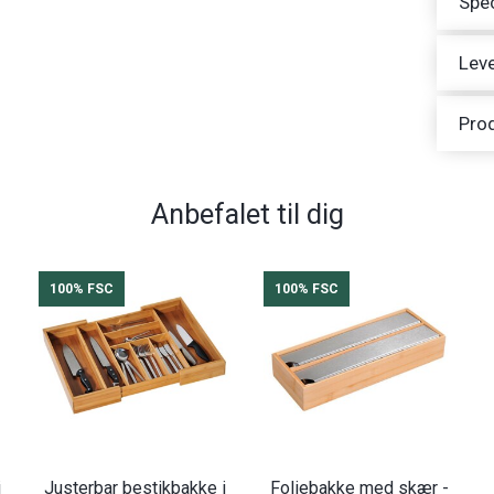
Spec
Leve
Pro
Anbefalet til dig
100% FSC
100% FSC
i
Justerbar bestikbakke i
Foliebakke med skær -