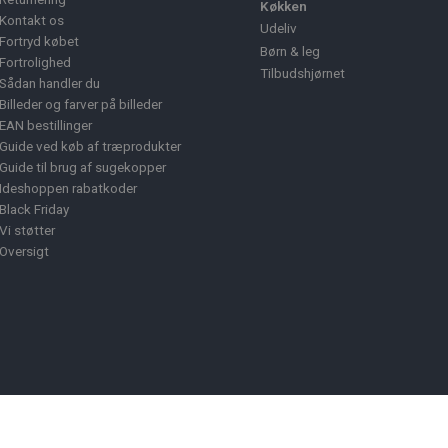
Køkken
Kontakt os
Udeliv
Fortryd købet
Børn & leg
Fortrolighed
Tilbudshjørnet
Sådan handler du
Billeder og farver på billeder
EAN bestillinger
Guide ved køb af træprodukter
Guide til brug af sugekopper
Ideshoppen rabatkoder
Black Friday
Vi støtter
Oversigt