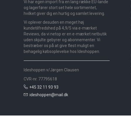
Vi har egen import fra en lang række EU-lande
og lagerfører stort set hele sortimentet,
hvilket giver dig en hurtig og samlet levering.
Vi oplever desuden en meget høj
kundetilfredshed på 4,9/5 via e-mærket
Reviews, da vi netop er en e-mærket netbutik
uden skjulte gebyrer og abonnementer. Vi
bestræber os på at give flest muligt en
behagelig købsoplevelse hos Ideshoppen.
Ideshoppen v/Jørgen Clausen
CVR-nr. 77795618
+45 32 11 93 93
ideshoppen@mail.dk
Nyheder
Bolig
Småmøbler