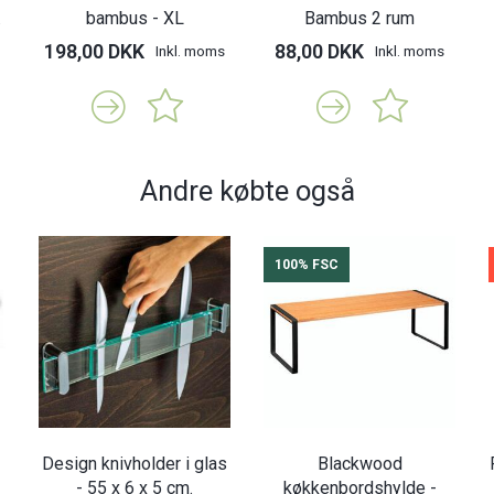
.
bambus - XL
Bambus 2 rum
198,00 DKK
88,00 DKK
Inkl. moms
Inkl. moms
Andre købte også
100% FSC
Design knivholder i glas
Blackwood
- 55 x 6 x 5 cm.
køkkenbordshylde -