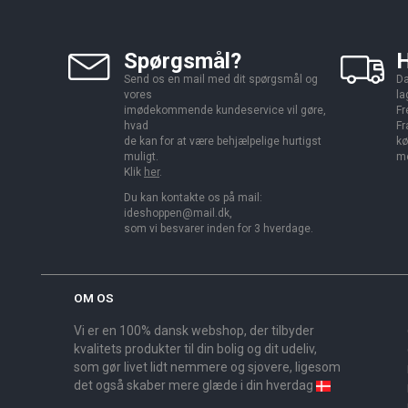
Spørgsmål?
H
Send os en mail med dit spørgsmål og
Da
vores
la
imødekommende kundeservice vil gøre,
Fr
hvad
Fr
de kan for at være behjælpelige hurtigst
kø
muligt.
me
Klik
her
.
Du kan kontakte os på mail:
ideshoppen@mail.dk,
som vi besvarer inden for 3 hverdage.
OM OS
Vi er en 100% dansk webshop, der tilbyder
kvalitets produkter til din bolig og dit udeliv,
som gør livet lidt nemmere og sjovere, ligesom
det også skaber mere glæde i din hverdag