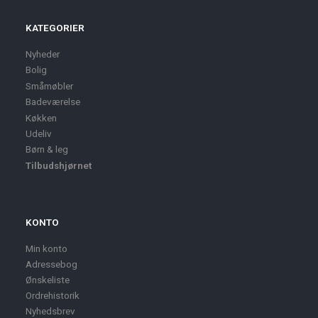
KATEGORIER
Nyheder
Bolig
Småmøbler
Badeværelse
Køkken
Udeliv
Børn & leg
Tilbudshjørnet
KONTO
Min konto
Adressebog
Ønskeliste
Ordrehistorik
Nyhedsbrev