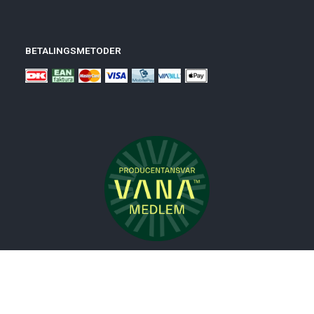
BETALINGSMETODER
Nyheder
Bolig
Småmøbler
Badeværelse