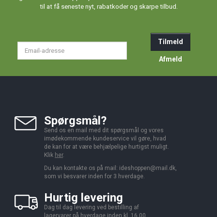
til at få seneste nyt, rabatkoder og skarpe tilbud.
Tilmeld
Email-
adresse
Afmeld
Spørgsmål?
Send os en mail med dit spørgsmål og vores
imødekommende kundeservice vil gøre, hvad
de kan for at være behjælpelige hurtigst muligt.
Klik
her
.
Du kan kontakte os på mail:
ideshoppen@mail.dk,
som vi besvarer inden for 3 hverdage.
Hurtig levering
Dag til dag levering ved bestilling af
lagervarer på hverdage inden kl. 16.00.