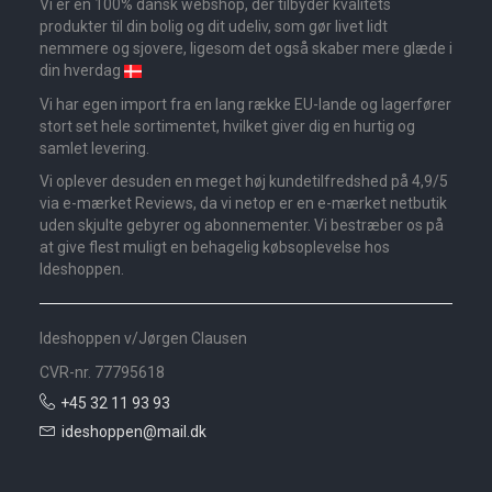
Vi er en 100% dansk webshop, der tilbyder kvalitets
produkter til din bolig og dit udeliv, som gør livet lidt
nemmere og sjovere, ligesom det også skaber mere glæde i
din hverdag
Vi har egen import fra en lang række EU-lande og lagerfører
stort set hele sortimentet, hvilket giver dig en hurtig og
samlet levering.
Vi oplever desuden en meget høj kundetilfredshed på 4,9/5
via e-mærket Reviews, da vi netop er en e-mærket netbutik
uden skjulte gebyrer og abonnementer. Vi bestræber os på
at give flest muligt en behagelig købsoplevelse hos
Ideshoppen.
Ideshoppen v/Jørgen Clausen
CVR-nr. 77795618
+45 32 11 93 93
ideshoppen@mail.dk