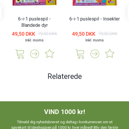
6-i-1 puslespil -
6-i-1 puslespil - Insekter
Blandede dyr
49,50 DKK
49,50 DKK
79,00 DKK
79,00 DKK
Inkl. moms
Inkl. moms
Relaterede
VIND 1000 kr!
Tilmeld dig nyhedsbrevet og deltag i konkurrencen om et
gavekort til Ideshoppen på 1000 kr. hver måned! Bliv den første