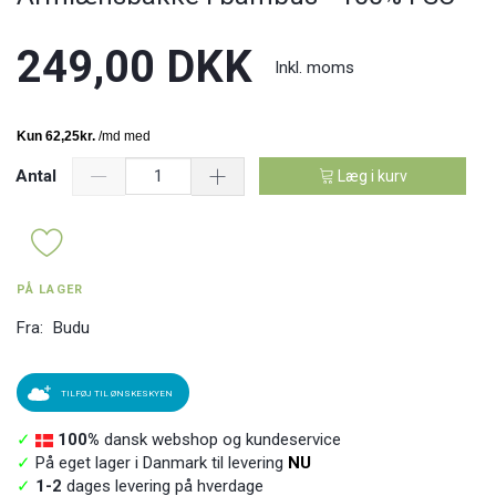
249,00 DKK
Inkl. moms
Antal
Læg i kurv
PÅ LAGER
Fra:
Budu
TILFØJ TIL ØNSKESKYEN
✓
100%
dansk webshop og kundeservice
✓
På eget lager i Danmark til levering
NU
✓
1-2
dages levering på hverdage