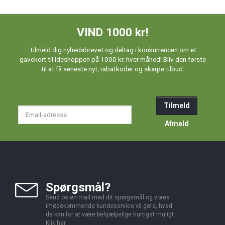
VIND 1000 kr!
Tilmeld dig nyhedsbrevet og deltag i konkurrencen om et
gavekort til Ideshoppen på 1000 kr. hver måned! Bliv den første
til at få seneste nyt, rabatkoder og skarpe tilbud.
Tilmeld
Email-
adresse
Afmeld
Spørgsmål?
Send os en mail med dit spørgsmål og vores
imødekommende kundeservice vil gøre, hvad
de kan for at være behjælpelige hurtigst muligt.
Klik
her
.