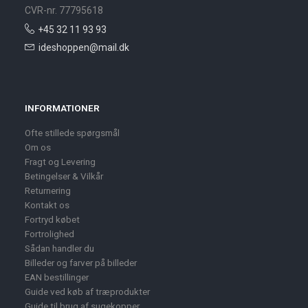
CVR-nr. 77795618
+45 32 11 93 93
ideshoppen@mail.dk
INFORMATIONER
Ofte stillede spørgsmål
Om os
Fragt og Levering
Betingelser & Vilkår
Returnering
Kontakt os
Fortryd købet
Fortrolighed
Sådan handler du
Billeder og farver på billeder
EAN bestillinger
Guide ved køb af træprodukter
Guide til brug af sugekopper