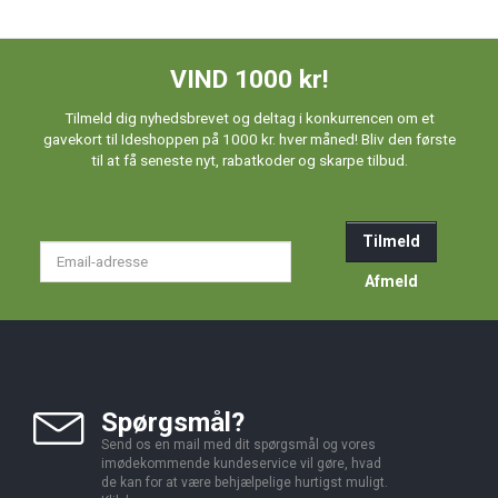
VIND 1000 kr!
Tilmeld dig nyhedsbrevet og deltag i konkurrencen om et
gavekort til Ideshoppen på 1000 kr. hver måned! Bliv den første
til at få seneste nyt, rabatkoder og skarpe tilbud.
Tilmeld
Email-
adresse
Afmeld
Spørgsmål?
Send os en mail med dit spørgsmål og vores
imødekommende kundeservice vil gøre, hvad
de kan for at være behjælpelige hurtigst muligt.