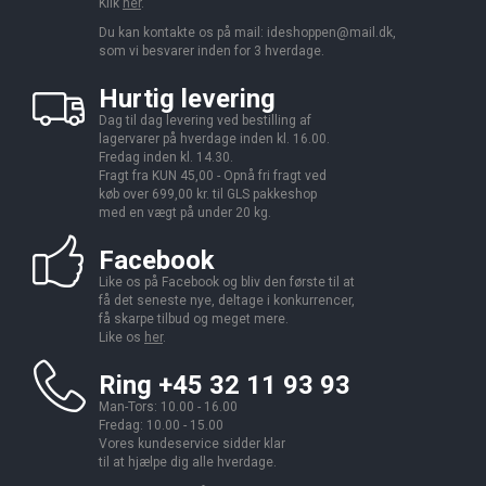
Klik
her
.
Du kan kontakte os på mail:
ideshoppen@mail.dk,
som vi besvarer inden for 3 hverdage.
Hurtig levering
Dag til dag levering ved bestilling af
lagervarer på hverdage inden kl. 16.00.
Fredag inden kl. 14.30.
Fragt fra KUN 45,00 - Opnå fri fragt ved
køb over 699,00 kr. til GLS pakkeshop
med en vægt på under 20 kg.
Facebook
Like os på Facebook og bliv den første til at
få det seneste nye, deltage i konkurrencer,
få skarpe tilbud og meget mere.
Like os
her
.
Ring +45 32 11 93 93
Man-Tors: 10.00 - 16.00
Fredag: 10.00 - 15.00
Vores kundeservice sidder klar
til at hjælpe dig alle hverdage.