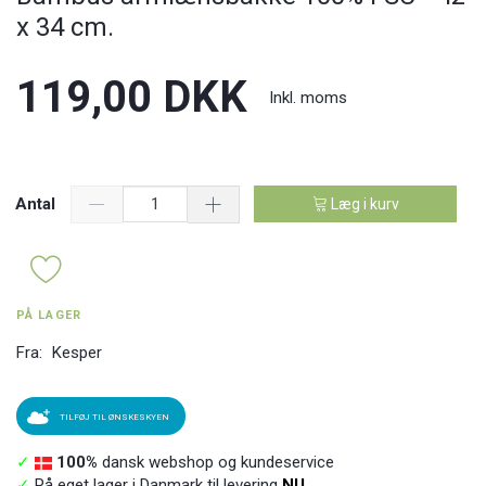
x 34 cm.
119,00 DKK
Inkl. moms
Antal
Læg i kurv
PÅ LAGER
Fra:
Kesper
TILFØJ TIL ØNSKESKYEN
✓
100%
dansk webshop og kundeservice
✓
På eget lager i Danmark til levering
NU