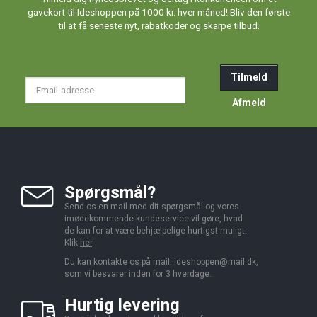
gavekort til Ideshoppen på 1000 kr. hver måned! Bliv den første
til at få seneste nyt, rabatkoder og skarpe tilbud.
Tilmeld
Email-
adresse
Afmeld
Spørgsmål?
Send os en mail med dit spørgsmål og vores
imødekommende kundeservice vil gøre, hvad
de kan for at være behjælpelige hurtigst muligt.
Klik
her
.
Du kan kontakte os på mail:
ideshoppen@mail.dk,
som vi besvarer inden for 3 hverdage.
Hurtig levering