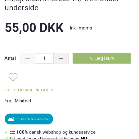
underside
55,00 DKK
Inkl. moms
Antal
Læg i kurv
3 STK TILBAGE PÅ LAGER
Fra:
Minifeet
TILFØJ TIL ØNSKESKYEN
✓
100%
dansk webshop og kundeservice
✓
På eget lager i Danmark til levering
NU