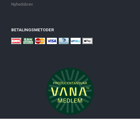
Nyhedsbrev
BETALINGSMETODER
Nyheder
Bolig
Småmøbler