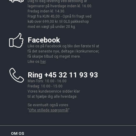
Dag til dag levering ved bestilling af
lagervarer på hverdage inden kl. 16.00.
Fredag inden kl. 14.30.
Fragt fra KUN 45,00 - Opnå fri fragt ved
køb over 699,00 kr. til GLS pakkeshop
med en vægt på under 20 kg.
Facebook
Like os på Facebook og bliv den første til at
få det seneste nye, deltage i konkurrencer,
få skarpe tilbud og meget mere.
Like os
her
.
Ring +45 32 11 93 93
Man-Tors: 10.00 - 16.00
Fredag: 10.00 - 15.00
Vores kundeservice sidder klar
til at hjælpe dig alle hverdage.
Se eventuelt også vores
"
Ofte stillede spørgsmål
".
OM OS