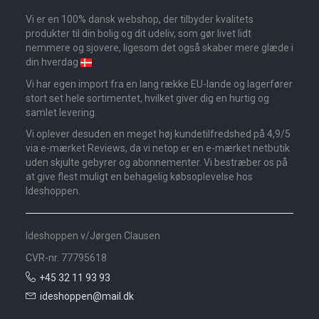
Vi er en 100% dansk webshop, der tilbyder kvalitets
produkter til din bolig og dit udeliv, som gør livet lidt
nemmere og sjovere, ligesom det også skaber mere glæde i
din hverdag
Vi har egen import fra en lang række EU-lande og lagerfører
stort set hele sortimentet, hvilket giver dig en hurtig og
samlet levering.
Vi oplever desuden en meget høj kundetilfredshed på 4,9/5
via e-mærket Reviews, da vi netop er en e-mærket netbutik
uden skjulte gebyrer og abonnementer. Vi bestræber os på
at give flest muligt en behagelig købsoplevelse hos
Ideshoppen.
Ideshoppen v/Jørgen Clausen
CVR-nr. 77795618
+45 32 11 93 93
ideshoppen@mail.dk