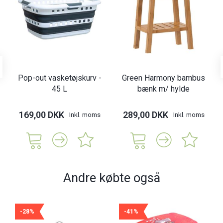
Pop-out vasketøjskurv -
Green Harmony bambus
45 L
bænk m/ hylde
169,00 DKK
289,00 DKK
Inkl. moms
Inkl. moms
Andre købte også
-28%
-41%