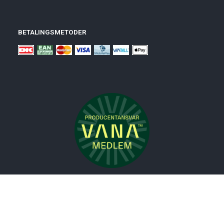
BETALINGSMETODER
Nyheder
Bolig
Småmøbler
Badeværelse
Køkken