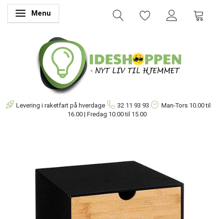
Menu
Skifte navigation
Levering i raketfart på hverdage
32 11 93 93
Man-Tors
10.00 til
16.00 | Fredag 10.00 til 15.00