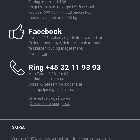
Fredag inden kl. 14.30.
Fragt fra KUN 45,00 - Opnå fri fragt ved
køb over 699,00 kr. til GLS pakkeshop
med en vægt på under 20 kg.
Facebook
Like os på Facebook og bliv den første til at
få det seneste nye, deltage i konkurrencer,
få skarpe tilbud og meget mere.
Like os
her
.
Ring +45 32 11 93 93
Man-Tors: 10.00 - 16.00
Fredag: 10.00 - 15.00
Vores kundeservice sidder klar
til at hjælpe dig alle hverdage.
Se eventuelt også vores
"
Ofte stillede spørgsmål
".
OM OS
Vi er en 100% dansk webshop, der tilbyder kvalitets