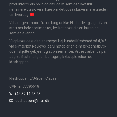
produkter til din bolig og dit udeliv, som gør livet lidt
nemmere og sjovere, ligesom det også skaber mere glæde i
din hverdag
Vi har egen import fra en lang række EU-lande og lagerfører
stort set hele sortimentet, hvilket giver dig en hurtig og
samlet levering.
Vi oplever desuden en meget høj kundetilfredshed på 4,9/5
via e-mærket Reviews, da vi netop er en e-mærket netbutik
uden skjulte gebyrer og abonnementer. Vi bestræber os på
at give flest muligt en behagelig købsoplevelse hos
Ideshoppen.
Ideshoppen v/Jørgen Clausen
CVR-nr. 77795618
+45 32 11 93 93
ideshoppen@mail.dk