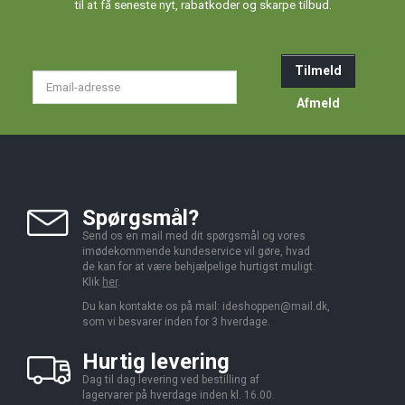
til at få seneste nyt, rabatkoder og skarpe tilbud.
Tilmeld
Email-
adresse
Afmeld
Spørgsmål?
Send os en mail med dit spørgsmål og vores
imødekommende kundeservice vil gøre, hvad
de kan for at være behjælpelige hurtigst muligt.
Klik
her
.
Du kan kontakte os på mail:
ideshoppen@mail.dk,
som vi besvarer inden for 3 hverdage.
Hurtig levering
Dag til dag levering ved bestilling af
lagervarer på hverdage inden kl. 16.00.