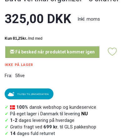
325,00 DKK
Inkl. moms
Få besked når produktet kommer igen
IKKE PÅ LAGER
Fra:
5five
TILFØJ TIL ØNSKESKYEN
✓
100%
dansk webshop og kundeservice
✓
På eget lager i Danmark til levering
NU
✓
1-2
dages levering på hverdage
✓
Gratis
fragt ved
699 kr.
til GLS pakkeshop
✓
14
dages fuld returret