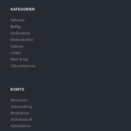
KATEGORIER
Nyheder
Bolig
Småmøbler
Badeværelse
Køkken
Udeliv
Børn & leg
Tilbudshjørnet
KONTO
Min konto
Adressebog
Ønskeliste
Ordrehistorik
Nyhedsbrev