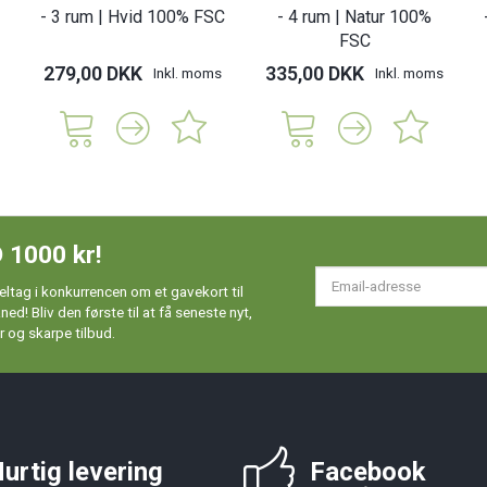
- 3 rum | Hvid 100% FSC
- 4 rum | Natur 100%
FSC
279,00 DKK
335,00 DKK
Inkl. moms
Inkl. moms
 1000 kr!
Em
ltag i konkurrencen om et gavekort til
ad
d! Bliv den første til at få seneste nyt,
 og skarpe tilbud.
urtig levering
Facebook