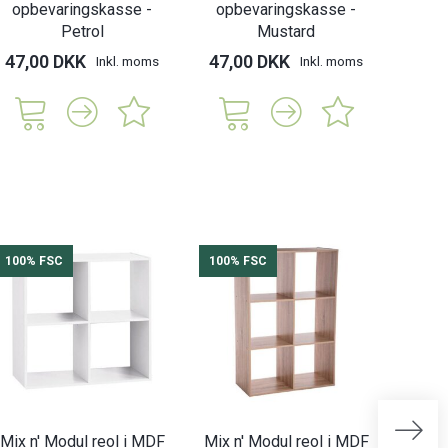
opbevaringskasse -
opbevaringskasse -
Petrol
Mustard
47,00 DKK
47,00 DKK
Inkl. moms
Inkl. moms
100% FSC
100% FSC
100%
Mix n' Modul reol i MDF
Mix n' Modul reol i MDF
Mix n