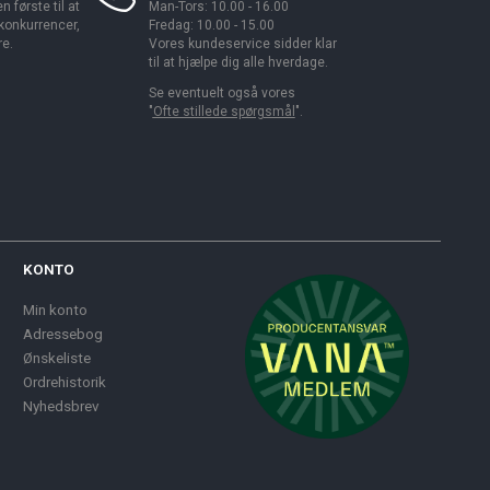
 første til at
Man-Tors: 10.00 - 16.00
 konkurrencer,
Fredag: 10.00 - 15.00
re.
Vores kundeservice sidder klar
til at hjælpe dig alle hverdage.
Se eventuelt også vores
"
Ofte stillede spørgsmål
".
KONTO
Min konto
Adressebog
Ønskeliste
Ordrehistorik
Nyhedsbrev