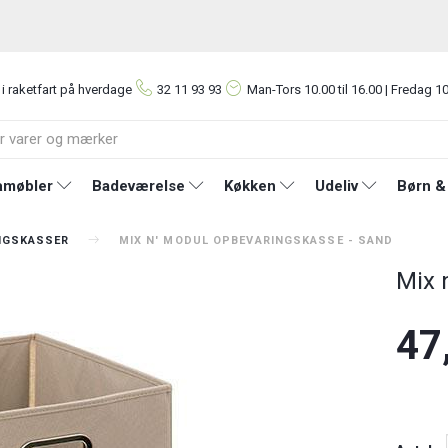
 i raketfart på hverdage
32 11 93 93
Man-Tors
10.00 til 16.00 | Fredag 10
møbler
Badeværelse
Køkken
Udeliv
Børn &
NGSKASSER
MIX N' MODUL OPBEVARINGSKASSE - SAND
Mix 
47