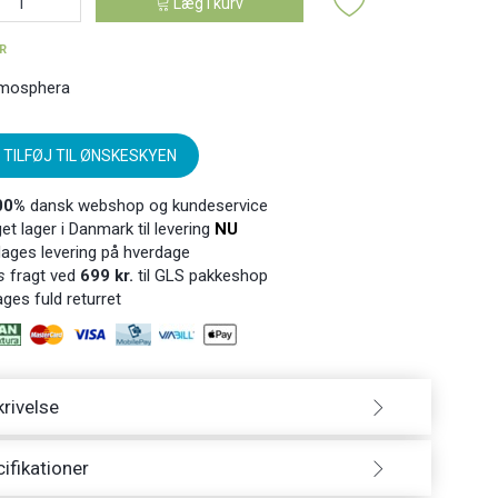
Læg i kurv
ER
mosphera
TILFØJ TIL ØNSKESKYEN
00%
dansk webshop og kundeservice
t lager i Danmark til levering
NU
ages levering på hverdage
s
fragt ved
699 kr.
til GLS pakkeshop
ges fuld returret
rivelse
ifikationer