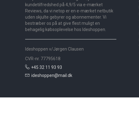
kundetilfredshed på 4,9/5 via e-mærket
Reviews, da vi netop er en e-mærket netbutik
uden skjulte gebyrer og abonnementer. Vi
bestræber os på at give flest muligt en
behagelig købsoplevelse hos Ideshoppen.
Ideshoppen v/Jørgen Clausen
CVR-nr. 77795618
+45 32 11 93 93
ideshoppen@mail.dk
Nyheder
Bolig
Småmøbler
Badeværelse
Køkken
Udeliv