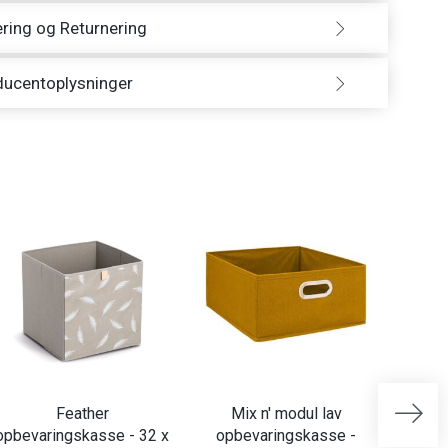
ring og Returnering
ducentoplysninger
Feather
Mix n' modul lav
opbevaringskasse - 32 x
opbevaringskasse -
opb