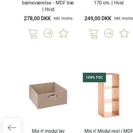
børneværelse - MDF træ
170 cm. | Hvid
| Hvid
278,00 DKK
249,00 DKK
Inkl. moms
Inkl. moms
100% FSC
Mix n' modul lav
Mix n' Modul reol i MD