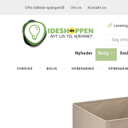
Ofte stillede spørgsmål
Om os
Kontakt os
Levering
Nyheder
Bolig
Små
FORSIDE
BOLIG
OPBEVARING
OPBEVARI