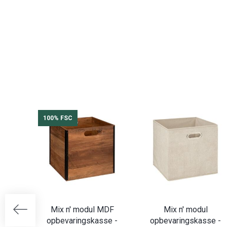
100% FSC
Mix n' modul MDF
Mix n' modul
opbevaringskasse -
opbevaringskasse -