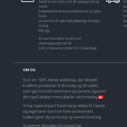
Send os en mail med dit spørgsmål og
Da
vores
la
imødekommende kundeservice vil gøre,
Fr
hvad
Fr
de kan for at være behjælpelige hurtigst
kø
muligt.
me
Klik
her
.
Du kan kontakte os på mail:
ideshoppen@mail.dk,
som vi besvarer inden for 3 hverdage.
OM OS
Vi er en 100% dansk webshop, der tilbyder
kvalitets produkter til din bolig og dit udeliv,
som gør livet lidt nemmere og sjovere, ligesom
det også skaber mere glæde i din hverdag
Vi har egen import fra en lang række EU-lande
og lagerfører stort set hele sortimentet,
hvilket giver dig en hurtig og samlet levering.
Vi oplever desuden en meget høj