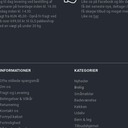
g til dag levering ved bestilling af
Like os på Facebook og bliv den
gervarer på hverdage inden kl. 16.00.
få det seneste nye, deltage i
edag inden kl. 14.30.
få skarpe tilbud og meget me
agt fra KUN 45,00 - Opnå fri fragt ved
Like os
her
.
b over 699,00 kr. til GLS pakkeshop
d en vægt på under 20 kg.
INFORMATIONER
KATEGORIER
Ofte stillede spørgsmål
Nyheder
Om os
Bolig
Fragt og Levering
Småmøbler
Betingelser & Vilkår
Badeværelse
Returnering
Køkken
Kontakt os
Udeliv
Fortryd købet
Børn & leg
Fortrolighed
Tilbudshjørnet