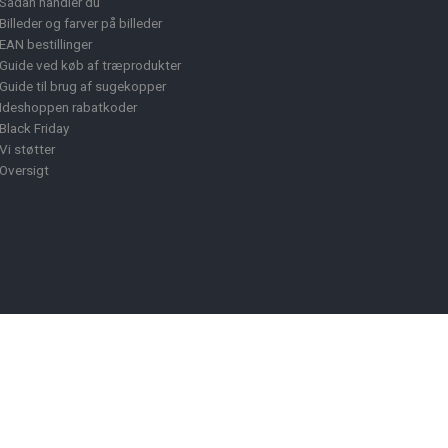
Sådan handler du
Billeder og farver på billeder
EAN bestillinger
Guide ved køb af træprodukter
Guide til brug af sugekopper
Ideshoppen rabatkoder
Black Friday
Vi støtter
Oversigt