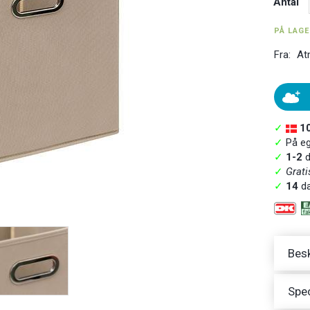
Antal
PÅ LAG
Fra:
At
✓
1
✓
På ege
✓
1-2
d
✓
Grati
✓
14
da
Besk
Spec