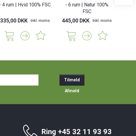
- 4 rum | Hvid 100% FSC
- 6 rum | Natur 100%
- 6 r
FSC
335,00 DKK
445,00 DKK
445,
Inkl. moms
Inkl. moms
ail-
Tilmeld
resse
Afmeld
Ring +45 32 11 93 93