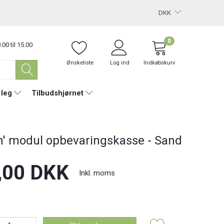
DKK
0
.00 til 15.00
Ønskeliste
Log ind
Indkøbskurv
 leg
Tilbudshjørnet
n' modul opbevaringskasse - Sand
,00 DKK
Inkl. moms