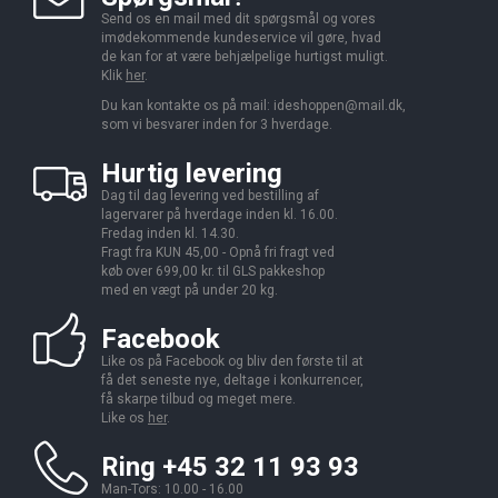
Send os en mail med dit spørgsmål og vores
imødekommende kundeservice vil gøre, hvad
de kan for at være behjælpelige hurtigst muligt.
Klik
her
.
Du kan kontakte os på mail:
ideshoppen@mail.dk,
som vi besvarer inden for 3 hverdage.
Hurtig levering
Dag til dag levering ved bestilling af
lagervarer på hverdage inden kl. 16.00.
Fredag inden kl. 14.30.
Fragt fra KUN 45,00 - Opnå fri fragt ved
køb over 699,00 kr. til GLS pakkeshop
med en vægt på under 20 kg.
Facebook
Like os på Facebook og bliv den første til at
få det seneste nye, deltage i konkurrencer,
få skarpe tilbud og meget mere.
Like os
her
.
Ring +45 32 11 93 93
Man-Tors: 10.00 - 16.00