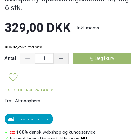
6 stk.
329,00 DKK
Inkl. moms
Antal
Læg i kurv
1 STK TILBAGE PÅ LAGER
Fra:
Atmosphera
TILFØJ TIL ØNSKESKYEN
✓
100%
dansk webshop og kundeservice
✓
På eget lager i Danmark til levering
NU