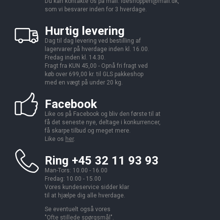
Du kan kontakte os på mail:
ideshoppen@mail.dk,
som vi besvarer inden for 3 hverdage.
Hurtig levering
Dag til dag levering ved bestilling af
lagervarer på hverdage inden kl. 16.00.
Fredag inden kl. 14.30.
Fragt fra KUN 45,00 - Opnå fri fragt ved
køb over 699,00 kr. til GLS pakkeshop
med en vægt på under 20 kg.
Facebook
Like os på Facebook og bliv den første til at
få det seneste nye, deltage i konkurrencer,
få skarpe tilbud og meget mere.
Like os
her
.
Ring +45 32 11 93 93
Man-Tors: 10.00 - 16.00
Fredag: 10.00 - 15.00
Vores kundeservice sidder klar
til at hjælpe dig alle hverdage.
Se eventuelt også vores
"
Ofte stillede spørgsmål
".