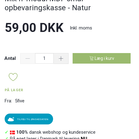
opbevaringskasse - Natur
59,00 DKK
Inkl. moms
Antal
Læg i kurv
PÅ LAGER
Fra:
5five
TILFØJ TIL ØNSKESKYEN
✓
100%
dansk webshop og kundeservice
✓
På eget lager i Danmark til levering
NU