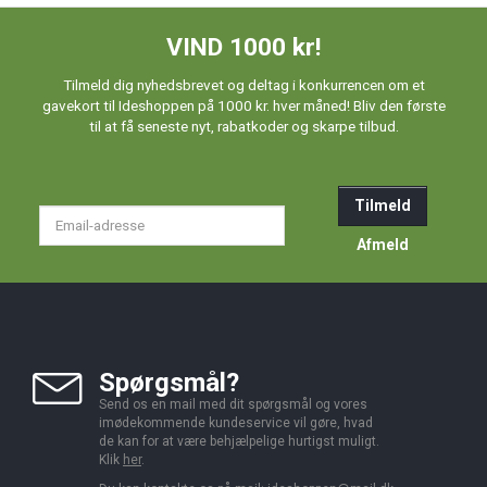
VIND 1000 kr!
Tilmeld dig nyhedsbrevet og deltag i konkurrencen om et
gavekort til Ideshoppen på 1000 kr. hver måned! Bliv den første
til at få seneste nyt, rabatkoder og skarpe tilbud.
Tilmeld
Email-
adresse
Afmeld
Spørgsmål?
Send os en mail med dit spørgsmål og vores
imødekommende kundeservice vil gøre, hvad
de kan for at være behjælpelige hurtigst muligt.
Klik
her
.