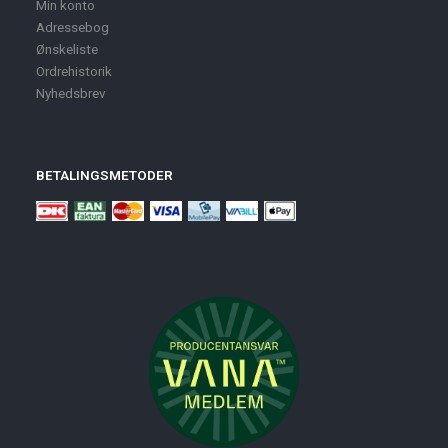
Min konto
Adressebog
Ønskeliste
Ordrehistorik
Nyhedsbrev
BETALINGSMETODER