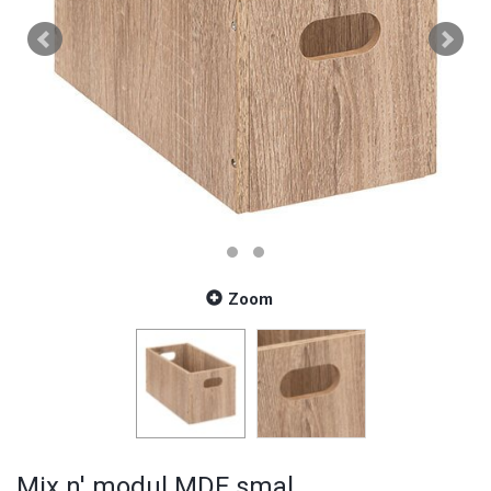
Zoom
Mix n' modul MDF smal