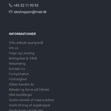
+45 32 11 93 93
ideshoppen@mail.dk
INFORMATIONER
Ofte stillede spørgsmål
Om os
Fragt og Levering
Betingelser & Vilkår
Returnering
Kontakt os
Fortryd købet
Fortrolighed
Sådan handler du
Billeder og farver på billeder
EAN bestillinger
Guide ved køb af træprodukter
Guide til brug af sugekopper
Ideshoppen rabatkoder