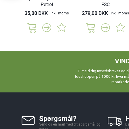
Petrol
FSC
35,00 DKK
279,00 DKK
Inkl. moms
Inkl. moms
VIND
Tilmeld dig nyhedsbrevet og de
Ideshoppen på 1000 kr. hver måne
rabatkoder
Spørgsmål?
H
Send os en mail med dit spørgsmål og
Da