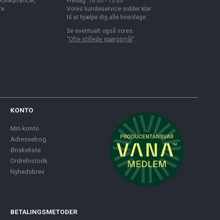
 konkurrencer,
Fredag: 10.00 - 15.00
re.
Vores kundeservice sidder klar
til at hjælpe dig alle hverdage.
Se eventuelt også vores
"
Ofte stillede spørgsmål
".
KONTO
Min konto
Adressebog
Ønskeliste
Ordrehistorik
Nyhedsbrev
BETALINGSMETODER