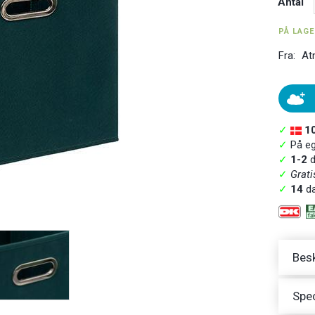
Antal
PÅ LAG
Fra:
At
✓
1
✓
På ege
✓
1-2
d
✓
Grati
✓
14
da
Besk
Spec