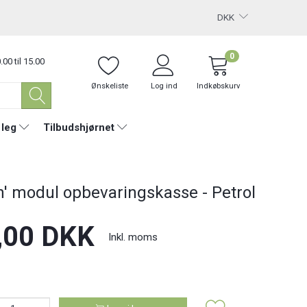
DKK
0
.00 til 15.00
Ønskeliste
Log ind
Indkøbskurv
 leg
Tilbudshjørnet
n' modul opbevaringskasse - Petrol
,00 DKK
Inkl. moms