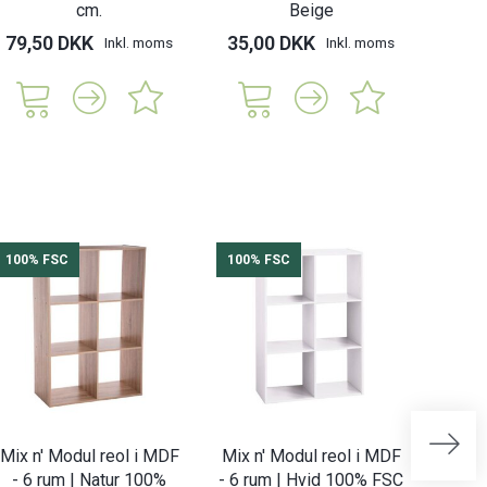
cm.
Beige
79,50 DKK
35,00 DKK
Inkl. moms
Inkl. moms
100% FSC
100% FSC
100%
Mix n' Modul reol i MDF
Mix n' Modul reol i MDF
Mix n
- 6 rum | Natur 100%
- 6 rum | Hvid 100% FSC
- 2 