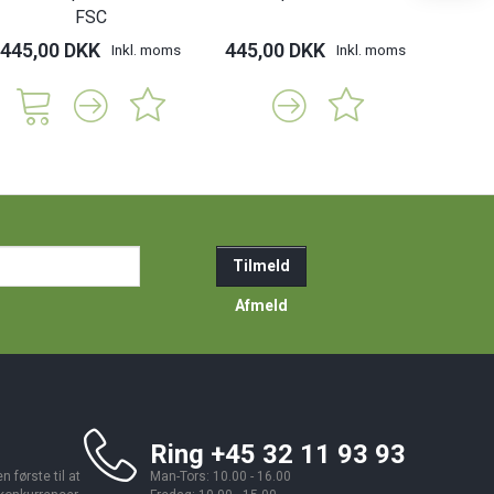
FSC
445,00 DKK
445,00 DKK
225,
Inkl. moms
Inkl. moms
ail-
Tilmeld
resse
Afmeld
Ring +45 32 11 93 93
 første til at
Man-Tors: 10.00 - 16.00