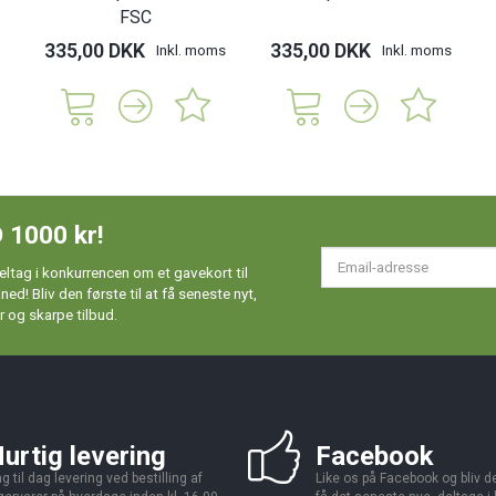
FSC
335,00 DKK
335,00 DKK
Inkl. moms
Inkl. moms
 1000 kr!
Em
ltag i konkurrencen om et gavekort til
ad
d! Bliv den første til at få seneste nyt,
 og skarpe tilbud.
urtig levering
Facebook
g til dag levering ved bestilling af
Like os på Facebook og bliv den