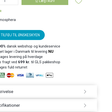
Læg i kurv
ER
mosphera
TILFØJ TIL ØNSKESKYEN
00%
dansk webshop og kundeservice
t lager i Danmark til levering
NU
ages levering på hverdage
s
fragt ved
699 kr.
til GLS pakkeshop
ges fuld returret
rivelse
ifikationer