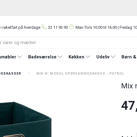
 i raketfart på hverdage
32 11 93 93
Man-Tors
10.00 til 16.00 | Fredag 10
møbler
Badeværelse
Køkken
Udeliv
Børn &
NGSKASSER
MIX N' MODUL OPBEVARINGSKASSE - PETROL
Mix 
47