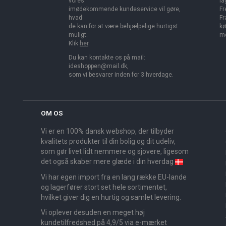
vores
la
imødekommende kundeservice vil gøre,
Fr
hvad
Fr
de kan for at være behjælpelige hurtigst
kø
muligt.
me
Klik
her
.
Du kan kontakte os på mail:
ideshoppen@mail.dk,
som vi besvarer inden for 3 hverdage.
OM OS
Vi er en 100% dansk webshop, der tilbyder
kvalitets produkter til din bolig og dit udeliv,
som gør livet lidt nemmere og sjovere, ligesom
det også skaber mere glæde i din hverdag
Vi har egen import fra en lang række EU-lande
og lagerfører stort set hele sortimentet,
hvilket giver dig en hurtig og samlet levering.
Vi oplever desuden en meget høj
kundetilfredshed på 4,9/5 via e-mærket