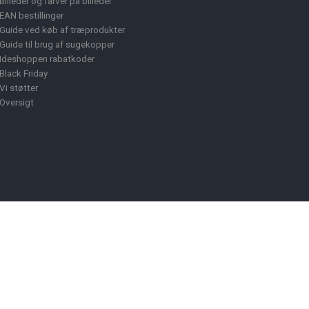
Billeder og farver på billeder
EAN bestillinger
Guide ved køb af træprodukter
Guide til brug af sugekopper
Ideshoppen rabatkoder
Black Friday
Vi støtter
Oversigt