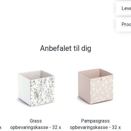
Leve
Pro
Anbefalet til dig
Grass
Pampasgrass
x
opbevaringskasse - 32 x
opbevaringskasse - 32 x