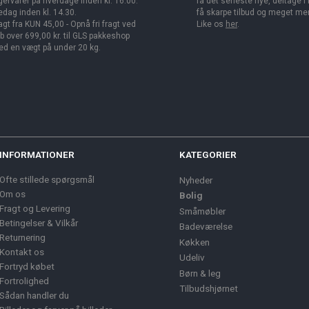
gervarer på hverdage inden kl. 16.00.
få det seneste nye, deltage i
edag inden kl. 14.30.
få skarpe tilbud og meget me
agt fra KUN 45,00 - Opnå fri fragt ved
Like os
her
.
b over 699,00 kr. til GLS pakkeshop
d en vægt på under 20 kg.
INFORMATIONER
KATEGORIER
Ofte stillede spørgsmål
Nyheder
Om os
Bolig
Fragt og Levering
Småmøbler
Betingelser & Vilkår
Badeværelse
Returnering
Køkken
Kontakt os
Udeliv
Fortryd købet
Børn & leg
Fortrolighed
Tilbudshjørnet
Sådan handler du