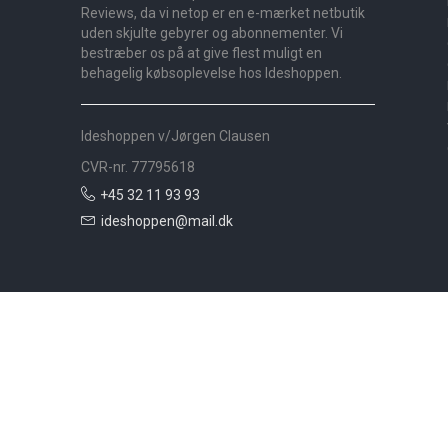
Reviews, da vi netop er en e-mærket netbutik
uden skjulte gebyrer og abonnementer. Vi
bestræber os på at give flest muligt en
behagelig købsoplevelse hos Ideshoppen.
Ideshoppen v/Jørgen Clausen
CVR-nr. 77795618
+45 32 11 93 93
ideshoppen@mail.dk
Nyheder
Bolig
Småmøbler
Badeværelse
Køkken
Udeliv
Måtter